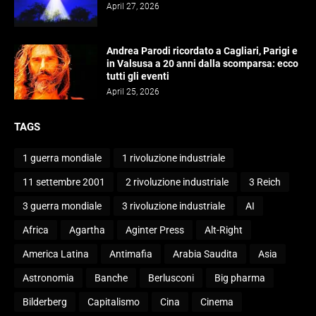
April 27, 2026
Andrea Parodi ricordato a Cagliari, Parigi e
in Valsusa a 20 anni dalla scomparsa: ecco
tutti gli eventi
April 25, 2026
TAGS
1 guerra mondiale
1 rivoluzione industriale
11 settembre 2001
2 rivoluzione industriale
3 Reich
3 guerra mondiale
3 rivoluzione industriale
AI
Africa
Agartha
Aginter Press
Alt-Right
America Latina
Antimafia
Arabia Saudita
Asia
Astronomia
Banche
Berlusconi
Big pharma
Bilderberg
Capitalismo
Cina
Cinema