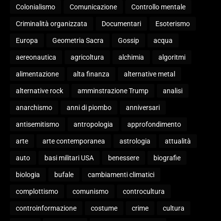
Colonialismo
Comunicazione
Controllo mentale
Criminalità organizzata
Documentari
Esoterismo
Europa
Geometria Sacra
Gossip
acqua
aereonautica
agricoltura
alchimia
algoritmi
alimentazione
alta finanza
alternative metal
alternative rock
amminstrazione Trump
analisi
anarchismo
anni di piombo
anniversari
antisemitismo
antropologia
approfondimento
arte
arte contemporanea
astrologia
attualità
auto
basi militari USA
benessere
biografie
biologia
bufale
cambiamenti climatici
complottismo
comunismo
controcultura
controinformazione
costume
crime
cultura