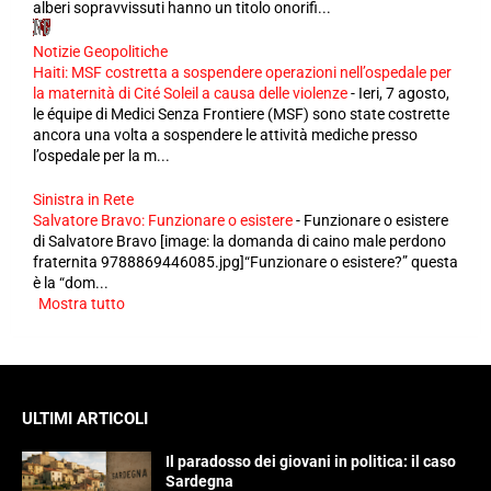
alberi sopravvissuti hanno un titolo onorifi...
Notizie Geopolitiche
Haiti: MSF costretta a sospendere operazioni nell’ospedale per
la maternità di Cité Soleil a causa delle violenze
-
Ieri, 7 agosto,
le équipe di Medici Senza Frontiere (MSF) sono state costrette
ancora una volta a sospendere le attività mediche presso
l’ospedale per la m...
Sinistra in Rete
Salvatore Bravo: Funzionare o esistere
-
Funzionare o esistere
di Salvatore Bravo [image: la domanda di caino male perdono
fraternita 9788869446085.jpg]“Funzionare o esistere?” questa
è la “dom...
Mostra tutto
ULTIMI ARTICOLI
Il paradosso dei giovani in politica: il caso
Sardegna