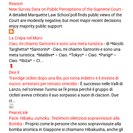
Reason
New Survey Data on Public Perceptions of the Supreme Court
-
A detailed Marquette Law School poll finds public views of the
Court are modestly negative, but most major recent decisions
enjoy majority public support.
La Crepa nel Muro
Ciao, mi chiamo Santorini e sono una meta turistica
-
di *Nicolò
Targhetta* *Santorini* - Ciao, mi chiamo Santorini e sono una
meta turistica. *Maldive* – Ciao. *Tokyo* – Ciao. *Parigi* –
Ciao. *Ibiza* – CI...
Dire.it
Travolge ciclisti dopo una lite, poi torna indietro e li investe di
nuovo: arrestato per tentato omicidio
-
È successo nelle Valli di
Lanzo, nel torinese: l'uomo se l'è presa perchè il gruppo di
ciclisti aveva criticato il suo sorpasso a suon di clacson. Due
ci...
PeaceLink
Pace: Hibaku-Jumoku. Testimoni silenziosi sopravvissuti alla
Bomba
-
Proprio come le persone che sono sopravvissute alla
bomba atomica in Giappone si chiamano Hibakusha, anche gli