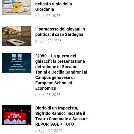
delicato ruolo della
Giordania
marzo 08, 2026
Il paradosso dei giovani in
politica: il caso Sardegna
giugno 29, 2026
“2050 – La guerra dei
ghiacci”: la presentazione
del volume di Giovanni
Tonini e Cecilia Sandroni al
Campus genovese di
European School of
Economics
marzo 25, 2026
Diario di un trapezista,
Sigfrido Ranucci incanta il
Teatro Comunale a Sassari:
REPORTAGE + FOTO
maggio 02, 2026