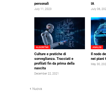
personali
IA
July 11, 2023
July 06, 20
ALGORITMI
ANALISI
Culture e pratiche di
Il nodo de
sorveglianza. Tracciati e
nei piani 
profilati fin da prima della
May 30, 20
nascita
December 22, 2021
Nuova