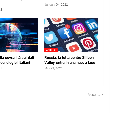
January 04, 2022
23
ANALISI
lla sovranità sui dati
Russia, la lotta contro Silicon
tecnologici italiani
Valley entra in una nuova fase
21
May 29, 2021
Vecchia