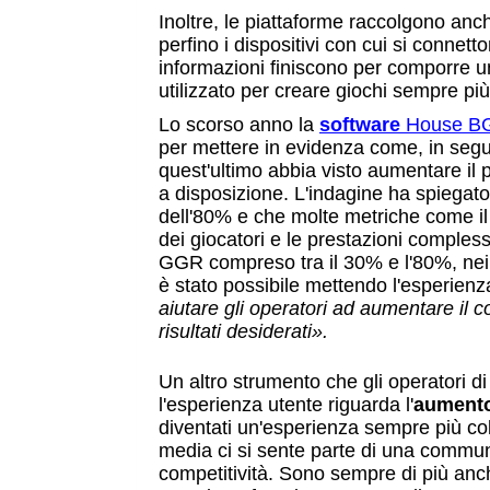
Inoltre, le piattaforme raccolgono anc
perfino i dispositivi con cui si connet
informazioni finiscono per comporre una
utilizzato per creare giochi sempre più 
Lo scorso anno la 
software 
House B
per mettere in evidenza come,
in segu
quest'ultimo abbia visto aumentare il 
a disposizione. L'indagine ha spiegat
dell'80% e che molte metriche come il
dei giocatori e le prestazioni comples
GGR compreso tra il 30% e l'80%, nei gi
è stato possibile mettendo l'esperienza
aiutare gli operatori ad aumentare il c
risultati desiderati».
Un altro strumento che gli operatori d
l'esperienza utente riguarda l'
aumento 
diventati un'esperienza sempre più colle
media ci si sente parte di una communi
competitività. Sono sempre di più anc