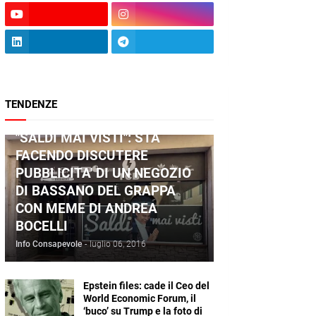
TENDENZE
ANDREA BOCELLI
"SALDI MAI VISTI": STA
FACENDO DISCUTERE
PUBBLICITA' DI UN NEGOZIO
DI BASSANO DEL GRAPPA
CON MEME DI ANDREA
BOCELLI
Info Consapevole
-
luglio 06, 2016
Epstein files: cade il Ceo del
World Economic Forum, il
‘buco’ su Trump e la foto di