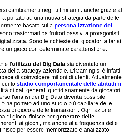
rsi cambiamenti negli ultimi anni, anche grazie al
ha portato ad una nuova strategia da parte delle
giormente basata sulla
personalizzazione dei
i sono trasformati da fruitori passivi a protagonisti
igitalizzata. Sono le richieste dei giocatori a far sì
e un gioco con determinate caratteristiche.
 che
 l'utilizzo dei Big Data
 sia diventato un 
ta della strategy aziendale. L'iGaming si è infatti 
ace di coinvolgere milioni di utenti. Attualmente 
 cui lo
studio comportamentale delle abitudini 
tà di dati generati quotidianamente da giocatori 
rso l'analisi dei Big Data diventa possibile 
iò ha portato ad uno studio più capillare delle 
ezza di gioco e delle transazioni. Ogni azione 
a di gioco, finisce per 
generare delle 
inerenti ai giochi, ma anche alla frequenza delle 
 finisce per essere memorizzato e analizzato 