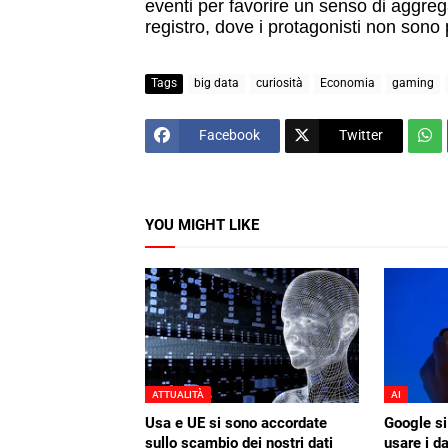
eventi per favorire un senso di aggre
registro, dove i protagonisti non sono p
Tags
big data
curiosità
Economia
gaming
Facebook
Twitter
YOU MIGHT LIKE
ATTUALITÀ
AI
Usa e UE si sono accordate
Google si
sullo scambio dei nostri dati
usare i da