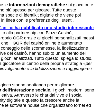
he le
 informazioni demografiche
 sui giocatori e 
tono più spesso per giocare. Tutte queste 
 specie di identikit digitale che viene poi 
in linea con le preferenze degli utenti.
Gaming 
ha pubblicato uno studio interessante
ito alla partnership con Blaze Casinò, 
proprio GGR grazie ai giochi personalizzati messi 
o che il GGR del casinò online è aumentato 
 conteggio delle scommesse, la fidelizzazione 
sive del casinò, hanno subito un aumento del 
ochi analizzati. Tutto questo, spiega lo studio, 
 giocatore al centro della propria strategia «
per 
oinvolgimento e la fidelizzazione e raggiungere i 
i gioco stanno adottando per migliorare 
dell'interazione sociale
. I giochi moderni sono 
ttiva. Attraverso le chat dal vivo e i social 
ty digitale e questo fa crescere anche la 
he le software house che organizzano tornei ed 