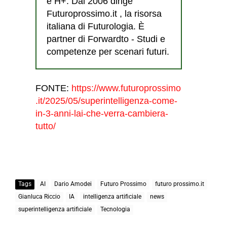
e H+. Dal 2006 dirige
Futuroprossimo.it , la risorsa
italiana di Futurologia. È
partner di Forwardto - Studi e
competenze per scenari futuri.
FONTE:
https://www.futuroprossimo
.it/2025/05/superintelligenza-come-
in-3-anni-lai-che-verra-cambiera-
tutto/
Tags
AI
Dario Amodei
Futuro Prossimo
futuro prossimo.it
Gianluca Riccio
IA
intelligenza artificiale
news
superintelligenza artificiale
Tecnologia