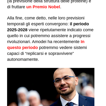
(la previsione della struttura delle proteine) e
di fruttare
un Premio Nobel
.
Alla fine, come detto, nelle loro previsioni
temporali gli esperti convergono:
il periodo
2025-2028
viene ripetutamente indicato come
quello in cui potremmo assistere a progressi
rivoluzionari. Amodei ha recentemente
In
questo periodo
potremmo vedere sistemi
capaci di “replicarsi e sopravvivere”
autonomamente.