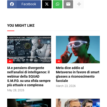
Facebook
YOU MIGHT LIKE
AI
AI
IA e pensiero divergente
Meta dice addio al
nell'analisi di intelligence: il
Metaverso in favore di smart
webinar della SQUAD
glasses a riconoscimento
S.M.P.D. su una sfida sempre
facciale
più attuale e complessa
March 23, 2026
May 28, 2026