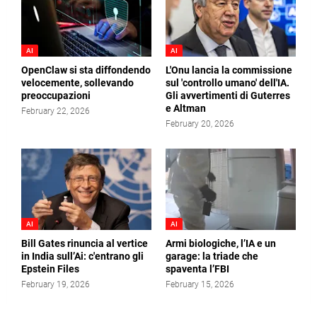
AI
AI
OpenClaw si sta diffondendo
L'Onu lancia la commissione
velocemente, sollevando
sul 'controllo umano' dell'IA.
preoccupazioni
Gli avvertimenti di Guterres
e Altman
February 22, 2026
February 20, 2026
AI
AI
Bill Gates rinuncia al vertice
Armi biologiche, l’IA e un
in India sull’Ai: c'entrano gli
garage: la triade che
Epstein Files
spaventa l’FBI
February 19, 2026
February 15, 2026