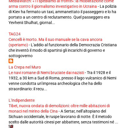
MediaWatch: «Ti spediamo al fronte»: la mobilitazione come
arma contro il giornalismo investigativo in Ucraina
-
La polizia
di Kiev ha fermato un taxi, ammanettato il passeggero e lo ha
portato a un centro di reclutamento. Quel passeggero era
Yevhenii Shulhat, giornal...
TAG24
Cencelli è morto. Ma il suo manuale se la cava ancora
(speriamo)
-
L'addio al funzionario della Democrazia Cristiana
che inventò il modo di spartirsi gli incarichi di governo e
sottogoverno
La Crepa nel Muro
Le navi romane di Nemi bruciate dai nazisti
-
Tra il 1928 e il
1932, a 30 km a Sud di Roma, presso il lago vulcanico di Nemi
venne condotta un’impresa archeologica che ha dello
straordinario: il recu...
L'Indipendente
Tibet, nuova ondata di demolizioni: oltre mille abitazioni di
monaci nel mirino della Cina
-
A Sertar, nell’altopiano del
Sichuan occidentale, le ruspe lavorano di notte. È il metodo
scelto dalle autorità cinesi per abbattere, senza testimoni né ...