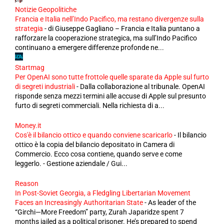
Notizie Geopolitiche
Francia e Italia nell’Indo Pacifico, ma restano divergenze sulla
strategia
-
di Giuseppe Gagliano – Francia e Italia puntano a
rafforzare la cooperazione strategica, ma sull’Indo Pacifico
continuano a emergere differenze profonde ne...
Startmag
Per OpenAI sono tutte frottole quelle sparate da Apple sul furto
di segreti industriali
-
Dalla collaborazione al tribunale. OpenAI
risponde senza mezzi termini alle accuse di Apple sul presunto
furto di segreti commerciali. Nella richiesta di a...
Money.it
Cos'è il bilancio ottico e quando conviene scaricarlo
-
Il bilancio
ottico è la copia del bilancio depositato in Camera di
Commercio. Ecco cosa contiene, quando serve e come
leggerlo. - Gestione aziendale / Gui...
Reason
In Post-Soviet Georgia, a Fledgling Libertarian Movement
Faces an Increasingly Authoritarian State
-
As leader of the
“Girchi—More Freedom” party, Zurah Japaridze spent 7
months jailed as a political prisoner. He’s prepared to spend