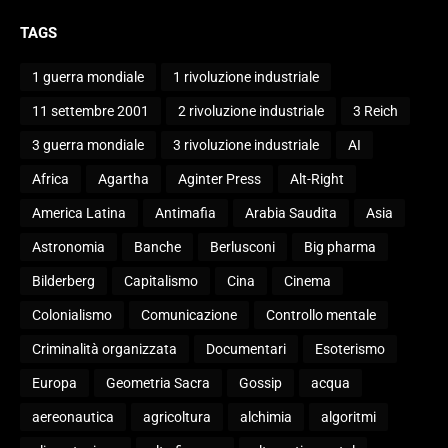
TAGS
1 guerra mondiale
1 rivoluzione industriale
11 settembre 2001
2 rivoluzione industriale
3 Reich
3 guerra mondiale
3 rivoluzione industriale
AI
Africa
Agartha
Aginter Press
Alt-Right
America Latina
Antimafia
Arabia Saudita
Asia
Astronomia
Banche
Berlusconi
Big pharma
Bilderberg
Capitalismo
Cina
Cinema
Colonialismo
Comunicazione
Controllo mentale
Criminalità organizzata
Documentari
Esoterismo
Europa
Geometria Sacra
Gossip
acqua
aereonautica
agricoltura
alchimia
algoritmi