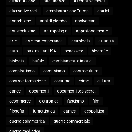
alimentazione
alta finanza
alternative metal
alternative rock
amminstrazione Trump
analisi
anarchismo
anni di piombo
anniversari
antisemitismo
antropologia
approfondimento
arte
arte contemporanea
astrologia
attualità
auto
basi militari USA
benessere
biografie
biologia
bufale
cambiamenti climatici
complottismo
comunismo
controcultura
controinformazione
costume
crime
cultura
dance
documenti
documenti top secret
ecommerce
elettronica
fascismo
film
filosofia
fumettistica
games
geopolitica
guerra asimmetrica
guerra commerciale
guerra mediatica