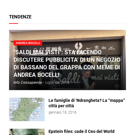
TENDENZE
ANDREA BOCELLI
"SALDI MAI VISTI": STA FACENDO
DISCUTERE PUBBLICITA' DI UN NEGOZIO
DI BASSANO DEL GRAPPA CON MEME DI
ANDREA BOCELLI
Info Consapevole
-
luglio 06, 2016
Le famiglie di ‘Ndrangheta? La “mappa”
città per città
gennaio 18, 2016
Epstein files: cade il Ceo del World