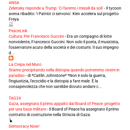
ANSA
Zelensky risponde a Trump: 'Ci faremo i missili da soli'
-
Il tycoon
aveva ribadito: 'I Patriot ci servono'. Kiev accelera sul progetto
Freya
PeaceLink
Cultura: Per Francesco Guccini
-
Era un compagno di lotte
nonviolente, Francesco Guccini. Non solo il poeta, il musicista,
l'osservatore acuto della società e dei costumi. Il suo impegno
d...
La Crepa nel Muro
Stiamo precipitando nella distopia quando potremmo vivere in
paradiso
-
di *Caitlin Johnstone* *Non è solo la guerra,
l'ingiustizia, l'ecocidio e la distopia a fare male. È la
consapevolezza che non sarebbe dovuto andare c...
TAG24
Gaza, assegnato il primo appalto dal Board of Peace: progetto
per una base militare
-
Il Board of Peace ha assegnato il primo
contratto di costruzione nella Striscia di Gaza.
Democracy Now!