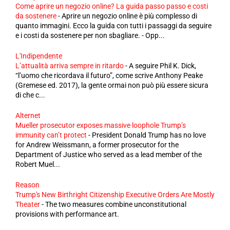
Come aprire un negozio online? La guida passo passo e costi
da sostenere
-
Aprire un negozio online è più complesso di
quanto immagini. Ecco la guida con tutti i passaggi da seguire
e i costi da sostenere per non sbagliare. - Opp...
L'Indipendente
L’attualità arriva sempre in ritardo
-
A seguire Phil K. Dick,
“l’uomo che ricordava il futuro”, come scrive Anthony Peake
(Gremese ed. 2017), la gente ormai non può più essere sicura
di che c...
Alternet
Mueller prosecutor exposes massive loophole Trump’s
immunity can’t protect
-
President Donald Trump has no love
for Andrew Weissmann, a former prosecutor for the
Department of Justice who served as a lead member of the
Robert Muel...
Reason
Trump's New Birthright Citizenship Executive Orders Are Mostly
Theater
-
The two measures combine unconstitutional
provisions with performance art.