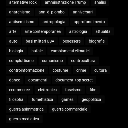
alternative rock
amminstrazione Trump
analisi
anarchismo
anni di piombo
anniversari
antisemitismo
antropologia
approfondimento
arte
arte contemporanea
astrologia
attualità
auto
basi militari USA
benessere
biografie
biologia
bufale
cambiamenti climatici
complottismo
comunismo
controcultura
controinformazione
costume
crime
cultura
dance
documenti
documenti top secret
ecommerce
elettronica
fascismo
film
filosofia
fumettistica
games
geopolitica
guerra asimmetrica
guerra commerciale
guerra mediatica