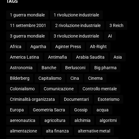
TAGS
1 guerra mondiale
1 rivoluzione industriale
11 settembre 2001
2 rivoluzione industriale
3 Reich
3 guerra mondiale
3 rivoluzione industriale
AI
Africa
Agartha
Aginter Press
Alt-Right
America Latina
Antimafia
Arabia Saudita
Asia
Astronomia
Banche
Berlusconi
Big pharma
Bilderberg
Capitalismo
Cina
Cinema
Colonialismo
Comunicazione
Controllo mentale
Criminalità organizzata
Documentari
Esoterismo
Europa
Geometria Sacra
Gossip
acqua
aereonautica
agricoltura
alchimia
algoritmi
alimentazione
alta finanza
alternative metal