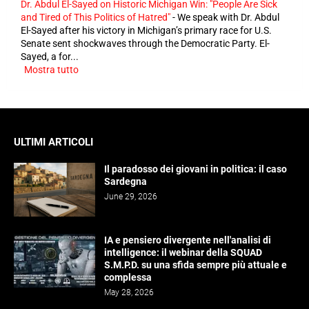
Dr. Abdul El-Sayed on Historic Michigan Win: "People Are Sick
and Tired of This Politics of Hatred"
-
We speak with Dr. Abdul
El-Sayed after his victory in Michigan’s primary race for U.S.
Senate sent shockwaves through the Democratic Party. El-
Sayed, a for...
Mostra tutto
ULTIMI ARTICOLI
Il paradosso dei giovani in politica: il caso
Sardegna
June 29, 2026
IA e pensiero divergente nell'analisi di
intelligence: il webinar della SQUAD
S.M.P.D. su una sfida sempre più attuale e
complessa
May 28, 2026