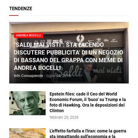
TENDENZE
ANDREA BOCELLI
"SALDI MAI VISTI": STA FACENDO
DISCUTERE PUBBLICITA' DI UN NEGOZIO
DI BASSANO DEL GRAPPA CON MEME DI
ANDREA BOCELLI
Info Consapevole
-
luglio 06, 2016
Epstein files: cade il Ceo del World
Economic Forum, il ‘buco’ su Trump e la
foto di Hawking. Ora le deposizioni dei
Clinton
febbraio 26, 2026
L’effetto farfalla e l'Iran: come la guerra
sta impattando sull'economia e la