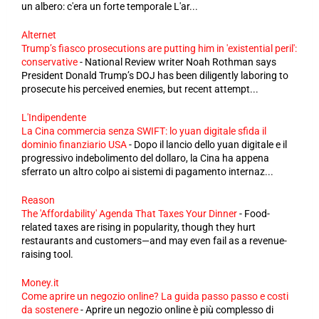
un albero: c'era un forte temporale L'ar...
Alternet
Trump’s fiasco prosecutions are putting him in 'existential peril':
conservative
-
National Review writer Noah Rothman says
President Donald Trump’s DOJ has been diligently laboring to
prosecute his perceived enemies, but recent attempt...
L'Indipendente
La Cina commercia senza SWIFT: lo yuan digitale sfida il
dominio finanziario USA
-
Dopo il lancio dello yuan digitale e il
progressivo indebolimento del dollaro, la Cina ha appena
sferrato un altro colpo ai sistemi di pagamento internaz...
Reason
The 'Affordability' Agenda That Taxes Your Dinner
-
Food-
related taxes are rising in popularity, though they hurt
restaurants and customers—and may even fail as a revenue-
raising tool.
Money.it
Come aprire un negozio online? La guida passo passo e costi
da sostenere
-
Aprire un negozio online è più complesso di