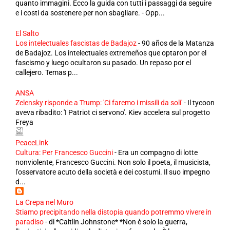
quanto immagini. Ecco la guida con tutti i passaggi da seguire
e i costi da sostenere per non sbagliare. - Opp...
El Salto
Los intelectuales fascistas de Badajoz
-
90 años de la Matanza
de Badajoz. Los intelectuales extremeños que optaron por el
fascismo y luego ocultaron su pasado. Un repaso por el
callejero. Temas p...
ANSA
Zelensky risponde a Trump: 'Ci faremo i missili da soli'
-
Il tycoon
aveva ribadito: 'I Patriot ci servono'. Kiev accelera sul progetto
Freya
PeaceLink
Cultura: Per Francesco Guccini
-
Era un compagno di lotte
nonviolente, Francesco Guccini. Non solo il poeta, il musicista,
l'osservatore acuto della società e dei costumi. Il suo impegno
d...
La Crepa nel Muro
Stiamo precipitando nella distopia quando potremmo vivere in
paradiso
-
di *Caitlin Johnstone* *Non è solo la guerra,