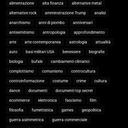
alimentazione
alta finanza
alternative metal
alternative rock
amminstrazione Trump
analisi
anarchismo
anni di piombo
anniversari
antisemitismo
antropologia
approfondimento
arte
arte contemporanea
astrologia
attualità
auto
basi militari USA
benessere
biografie
biologia
bufale
cambiamenti climatici
complottismo
comunismo
controcultura
controinformazione
costume
crime
cultura
dance
documenti
documenti top secret
ecommerce
elettronica
fascismo
film
filosofia
fumettistica
games
geopolitica
guerra asimmetrica
guerra commerciale