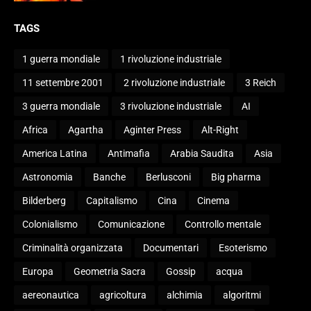
TAGS
1 guerra mondiale
1 rivoluzione industriale
11 settembre 2001
2 rivoluzione industriale
3 Reich
3 guerra mondiale
3 rivoluzione industriale
AI
Africa
Agartha
Aginter Press
Alt-Right
America Latina
Antimafia
Arabia Saudita
Asia
Astronomia
Banche
Berlusconi
Big pharma
Bilderberg
Capitalismo
Cina
Cinema
Colonialismo
Comunicazione
Controllo mentale
Criminalità organizzata
Documentari
Esoterismo
Europa
Geometria Sacra
Gossip
acqua
aereonautica
agricoltura
alchimia
algoritmi