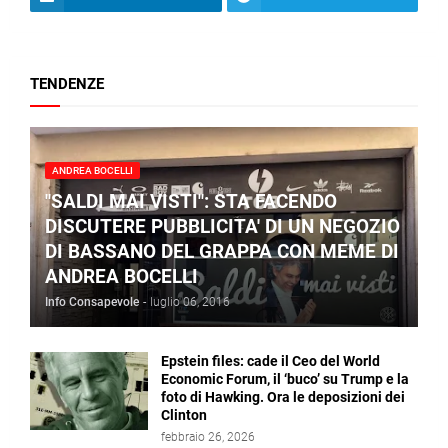
TENDENZE
ANDREA BOCELLI
"SALDI MAI VISTI": STA FACENDO
DISCUTERE PUBBLICITA' DI UN NEGOZIO
DI BASSANO DEL GRAPPA CON MEME DI
ANDREA BOCELLI
Info Consapevole
-
luglio 06, 2016
Epstein files: cade il Ceo del World
Economic Forum, il ‘buco’ su Trump e la
foto di Hawking. Ora le deposizioni dei
Clinton
febbraio 26, 2026