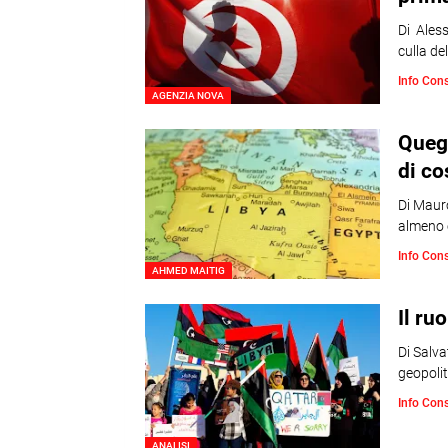
Di Aless
culla d
Info Con
AGENZIA NOVA
Quegl
di co
Di Mauro
almeno 
Info Con
AHMED MAITIG
Il ru
Di Salva
geopoli
Info Con
ANALISI