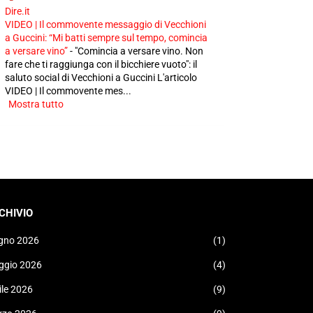
Dire.it
VIDEO | Il commovente messaggio di Vecchioni
a Guccini: “Mi batti sempre sul tempo, comincia
a versare vino”
-
"Comincia a versare vino. Non
fare che ti raggiunga con il bicchiere vuoto": il
saluto social di Vecchioni a Guccini L'articolo
VIDEO | Il commovente mes...
Mostra tutto
CHIVIO
gno 2026
(1)
ggio 2026
(4)
ile 2026
(9)