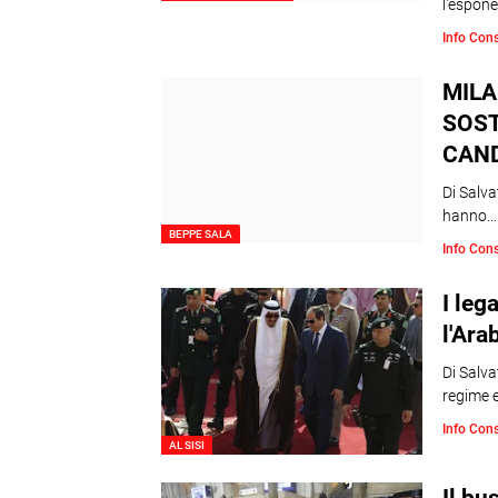
l'espon
Info Con
MILA
SOST
CAND
Di Salva
hanno…
BEPPE SALA
Info Con
I leg
l'Ara
Di Salva
regime e
Info Con
AL SISI