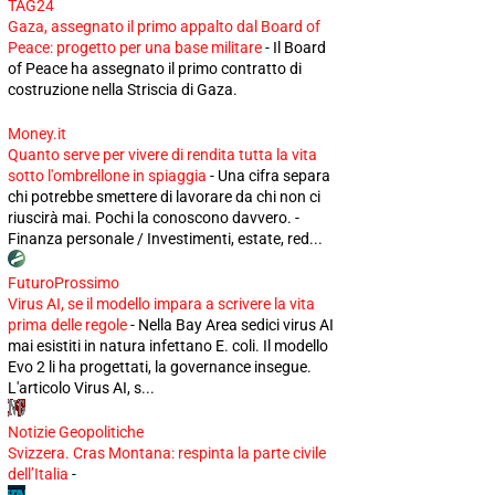
TAG24
Gaza, assegnato il primo appalto dal Board of
Peace: progetto per una base militare
-
Il Board
of Peace ha assegnato il primo contratto di
costruzione nella Striscia di Gaza.
Money.it
Quanto serve per vivere di rendita tutta la vita
sotto l'ombrellone in spiaggia
-
Una cifra separa
chi potrebbe smettere di lavorare da chi non ci
riuscirà mai. Pochi la conoscono davvero. -
Finanza personale / Investimenti, estate, red...
FuturoProssimo
Virus AI, se il modello impara a scrivere la vita
prima delle regole
-
Nella Bay Area sedici virus AI
mai esistiti in natura infettano E. coli. Il modello
Evo 2 li ha progettati, la governance insegue.
L'articolo Virus AI, s...
Notizie Geopolitiche
Svizzera. Cras Montana: respinta la parte civile
dell’Italia
-