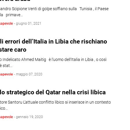
andro Scipione Venti di golpe soffiano sulla Tunisia , il Paese
ella primave…
sapevole
-
giugno 01, 2021
i errori dell’Italia in Libia che rischiano
stare caro
 Indelicato Ahmed Maitig è l’uomo dell’Italia in Libia , o così
è stat…
sapevole
-
maggio 07, 2020
olo strategico del Qatar nella crisi libica
tore Santoru L’attuale conflitto libico si inserisce in un contesto
tico…
sapevole
-
gennaio 19, 2020