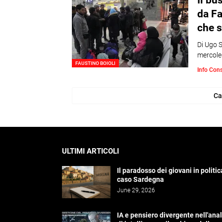
Il bu
da Fa
che s
Di Ugo S
mercoled
FAUSTINO BOIOLI
Info Con
Ca
ULTIMI ARTICOLI
Il paradosso dei giovani in politica
caso Sardegna
June 29, 2026
IA e pensiero divergente nell'anal