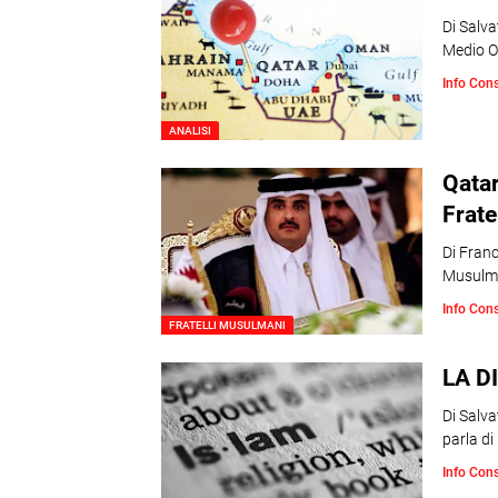
Di Salva
Medio O
Info Con
ANALISI
Qatar
Frate
Di Franc
Musulma
Info Con
FRATELLI MUSULMANI
LA D
Di Salva
parla di
Info Con