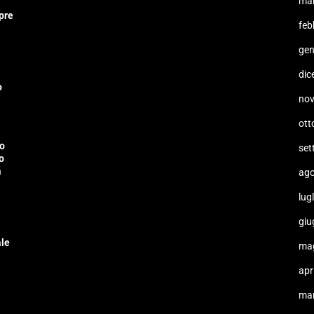
ma
pre
feb
gen
dic
o
no
ott
lo
set
o
a
ago
lug
giu
ale
ma
apr
ma