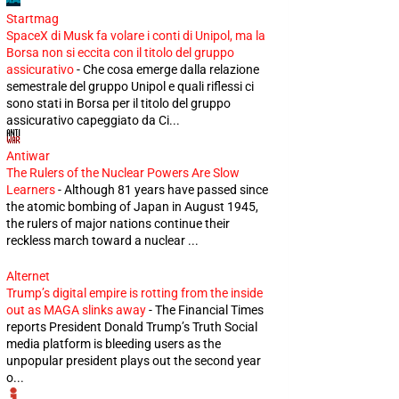
Startmag
SpaceX di Musk fa volare i conti di Unipol, ma la
Borsa non si eccita con il titolo del gruppo
assicurativo
-
Che cosa emerge dalla relazione
semestrale del gruppo Unipol e quali riflessi ci
sono stati in Borsa per il titolo del gruppo
assicurativo capeggiato da Ci...
Antiwar
The Rulers of the Nuclear Powers Are Slow
Learners
-
Although 81 years have passed since
the atomic bombing of Japan in August 1945,
the rulers of major nations continue their
reckless march toward a nuclear ...
Alternet
Trump’s digital empire is rotting from the inside
out as MAGA slinks away
-
The Financial Times
reports President Donald Trump’s Truth Social
media platform is bleeding users as the
unpopular president plays out the second year
o...