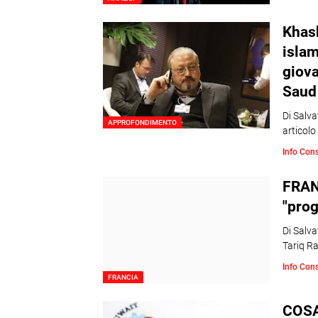
Khash
islam
giova
Saud
Di Salv
APPROFONDIMENTO
articolo
Info Con
FRANC
"prog
Di Salva
Tariq 
Info Con
FRANCIA
COSA