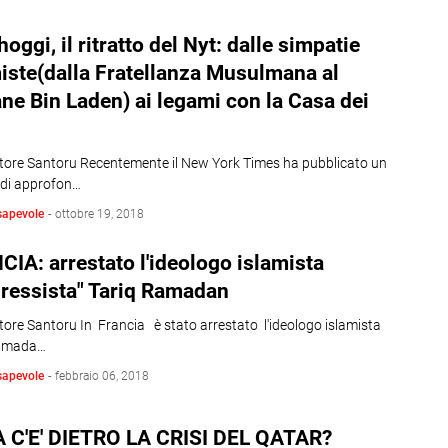
oggi, il ritratto del Nyt: dalle simpatie
iste(dalla Fratellanza Musulmana al
ne Bin Laden) ai legami con la Casa dei
atore Santoru Recentemente il New York Times ha pubblicato un
 di approfon…
sapevole
-
ottobre 19, 2018
IA: arrestato l'ideologo islamista
ressista" Tariq Ramadan
tore Santoru In Francia è stato arrestato l'ideologo islamista
Ramada…
sapevole
-
febbraio 06, 2018
 C'E' DIETRO LA CRISI DEL QATAR?