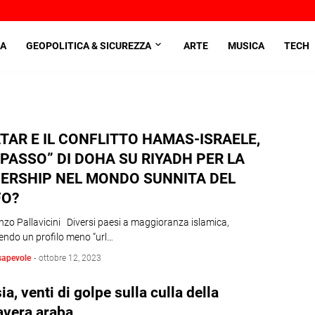
A
GEOPOLITICA & SICUREZZA
ARTE
MUSICA
TECH
ATAR E IL CONFLITTO HAMAS-ISRAELE,
PASSO” DI DOHA SU RIYADH PER LA
ERSHIP NEL MONDO SUNNITA DEL
FO?
nzo Pallavicini Diversi paesi a maggioranza islamica,
ndo un profilo meno “url…
sapevole
-
ottobre 12, 2023
ia, venti di golpe sulla culla della
avera araba