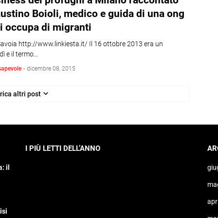
siness dei profughi a Milano raccontato
ustino Boioli, medico e guida di una ong
i occupa di migranti
avoia http://www.linkiesta.it/ Il 16 ottobre 2013 era un
ì e il termo…
sapevole
-
dicembre 08, 2015
rica altri post
I PIÙ LETTI DELL’ANNO
AR
: il
giu
ma
apr
isi