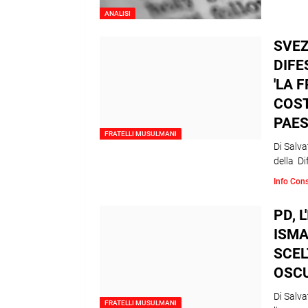
ANALISI
SVEZ
DIFE
'LA 
COST
PAES
FRATELLI MUSULMANI
Di Salv
della D
Info Con
PD, 
ISMA
SCEL
OSCU
Di Salva
FRATELLI MUSULMANI