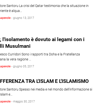
tore Santoru La crisi del Qatar testimonia che la situazione in
riente è alqua…
sapevole
-
giugno 13, 2017
, l'isolamento è dovuto ai legami con i
lli Musulmani
esco Curridori Sono i rapporti tra Doha e la Fratellanza
na la vera ragione …
sapevole
-
giugno 05, 2017
IFFERENZA TRA L'ISLAM E L'ISLAMISMO
tore Santoru Spesso nei media e nel mondo dell'informazione si
 Islam e…
sapevole
-
maggio 30, 2017