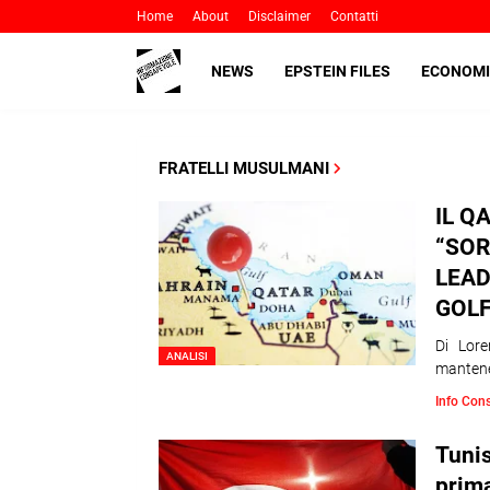
Home
About
Disclaimer
Contatti
NEWS
EPSTEIN FILES
ECONOMI
FRATELLI MUSULMANI
IL Q
“SOR
LEAD
GOL
Di Lore
ANALISI
mantene
Info Con
Tunis
prim