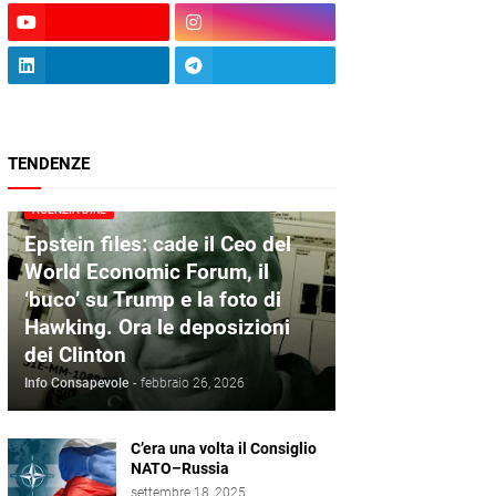
TENDENZE
AGENZIA DIRE
Epstein files: cade il Ceo del
World Economic Forum, il
‘buco’ su Trump e la foto di
Hawking. Ora le deposizioni
dei Clinton
Info Consapevole
-
febbraio 26, 2026
C’era una volta il Consiglio
NATO–Russia
settembre 18, 2025