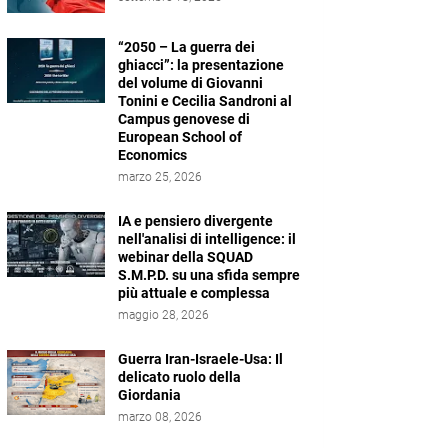
“2050 – La guerra dei
ghiacci”: la presentazione
del volume di Giovanni
Tonini e Cecilia Sandroni al
Campus genovese di
European School of
Economics
marzo 25, 2026
IA e pensiero divergente
nell'analisi di intelligence: il
webinar della SQUAD
S.M.P.D. su una sfida sempre
più attuale e complessa
maggio 28, 2026
Guerra Iran-Israele-Usa: Il
delicato ruolo della
Giordania
marzo 08, 2026