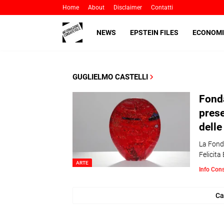
Home
About
Disclaimer
Contatti
NEWS
EPSTEIN FILES
ECONOMI
GUGLIELMO CASTELLI
Fonda
pres
delle
La Fond
Felicita
ARTE
Info Con
Ca