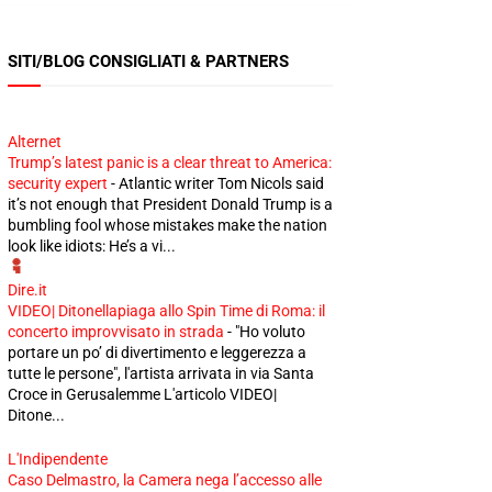
SITI/BLOG CONSIGLIATI & PARTNERS
Alternet
Trump’s latest panic is a clear threat to America:
security expert
-
Atlantic writer Tom Nicols said
it’s not enough that President Donald Trump is a
bumbling fool whose mistakes make the nation
look like idiots: He’s a vi...
Dire.it
VIDEO| Ditonellapiaga allo Spin Time di Roma: il
concerto improvvisato in strada
-
"Ho voluto
portare un po’ di divertimento e leggerezza a
tutte le persone", l'artista arrivata in via Santa
Croce in Gerusalemme L'articolo VIDEO|
Ditone...
L'Indipendente
Caso Delmastro, la Camera nega l’accesso alle