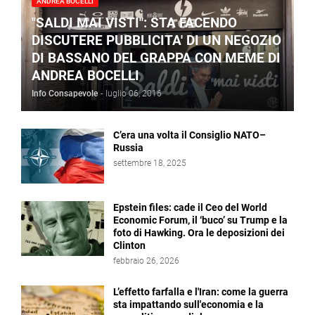
ANDREA BOCELLI
"SALDI MAI VISTI": STA FACENDO
DISCUTERE PUBBLICITA' DI UN NEGOZIO
DI BASSANO DEL GRAPPA CON MEME DI
ANDREA BOCELLI
Info Consapevole
-
luglio 06, 2016
C’era una volta il Consiglio NATO–
Russia
settembre 18, 2025
Epstein files: cade il Ceo del World
Economic Forum, il ‘buco’ su Trump e la
foto di Hawking. Ora le deposizioni dei
Clinton
febbraio 26, 2026
L’effetto farfalla e l'Iran: come la guerra
sta impattando sull'economia e la