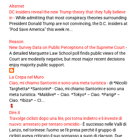
Alternet
DC insiders reveal the new Trump theory that they fully believe
in
-
While admitting that most conspiracy theories surrounding
President Donald Trump are not convincing, the D.C. insiders at
"Pod Save America" this week re...
Reason
New Survey Data on Public Perceptions of the Supreme Court
-
A detailed Marquette Law School poll finds public views of the
Court are modestly negative, but most major recent decisions
enjoy majority public support.
La Crepa nel Muro
Ciao, mi chiamo Santorini e sono una meta turistica
-
di *Nicolò
Targhetta* *Santorini* - Ciao, mi chiamo Santorini e sono una
meta turistica. *Maldive* – Ciao. *Tokyo* – Ciao. *Parigi* –
Ciao. *Ibiza* – CI...
Dire.it
Travolge ciclisti dopo una lite, poi torna indietro e li investe di
nuovo: arrestato per tentato omicidio
-
È successo nelle Valli di
Lanzo, nel torinese: l'uomo se l'è presa perchè il gruppo di
ciclisti aveva criticato il suo sorpasso a suon di clacson. Due