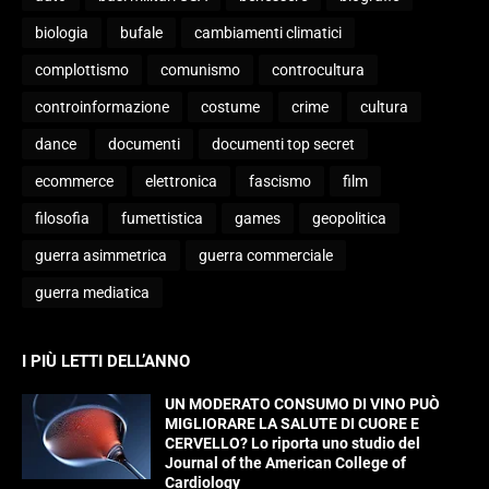
biologia
bufale
cambiamenti climatici
complottismo
comunismo
controcultura
controinformazione
costume
crime
cultura
dance
documenti
documenti top secret
ecommerce
elettronica
fascismo
film
filosofia
fumettistica
games
geopolitica
guerra asimmetrica
guerra commerciale
guerra mediatica
I PIÙ LETTI DELL’ANNO
UN MODERATO CONSUMO DI VINO PUÒ
MIGLIORARE LA SALUTE DI CUORE E
CERVELLO? Lo riporta uno studio del
Journal of the American College of
Cardiology