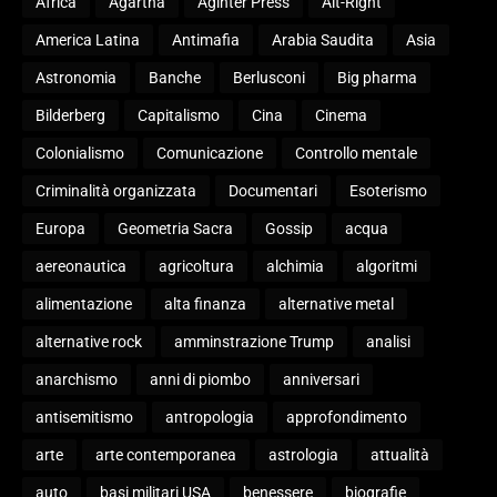
Africa
Agartha
Aginter Press
Alt-Right
America Latina
Antimafia
Arabia Saudita
Asia
Astronomia
Banche
Berlusconi
Big pharma
Bilderberg
Capitalismo
Cina
Cinema
Colonialismo
Comunicazione
Controllo mentale
Criminalità organizzata
Documentari
Esoterismo
Europa
Geometria Sacra
Gossip
acqua
aereonautica
agricoltura
alchimia
algoritmi
alimentazione
alta finanza
alternative metal
alternative rock
amminstrazione Trump
analisi
anarchismo
anni di piombo
anniversari
antisemitismo
antropologia
approfondimento
arte
arte contemporanea
astrologia
attualità
auto
basi militari USA
benessere
biografie