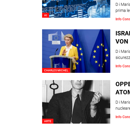
D i Mari
prima l
AI
Info Con
ISRA
VON 
D i Mari
sicurezza
Info Con
CHARLES MICHEL
OPPE
ATOM
D i Mari
nucleare
Info Con
ARTE