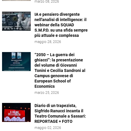
marzo 08, 2026
IA e pensiero divergente
nell'analisi di intelligence: il
webinar della SQUAD
S.M.P.D. su una sfida sempre
più attuale e complessa
maggio 28, 2026
“2050 – La guerra dei
ghiacci”: la presentazione
del volume di Giovanni
Tonini e Cecilia Sandroni al
Campus genovese di
European School of
Economics
marzo 25, 2026
Diario di un trapezista,
Sigfrido Ranucci incanta il
Teatro Comunale a Sassari:
REPORTAGE + FOTO
maggio 02, 2026