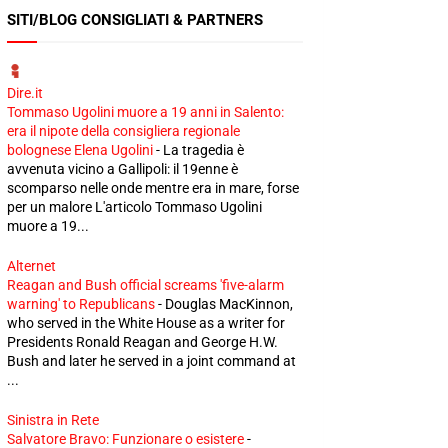
SITI/BLOG CONSIGLIATI & PARTNERS
Dire.it
Tommaso Ugolini muore a 19 anni in Salento:
era il nipote della consigliera regionale
bolognese Elena Ugolini
-
La tragedia è
avvenuta vicino a Gallipoli: il 19enne è
scomparso nelle onde mentre era in mare, forse
per un malore L'articolo Tommaso Ugolini
muore a 19...
Alternet
Reagan and Bush official screams 'five-alarm
warning' to Republicans
-
Douglas MacKinnon,
who served in the White House as a writer for
Presidents Ronald Reagan and George H.W.
Bush and later he served in a joint command at
...
Sinistra in Rete
Salvatore Bravo: Funzionare o esistere
-