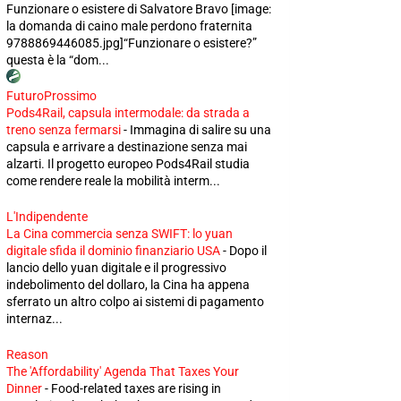
Funzionare o esistere di Salvatore Bravo [image:
la domanda di caino male perdono fraternita
9788869446085.jpg]“Funzionare o esistere?”
questa è la “dom...
FuturoProssimo
Pods4Rail, capsula intermodale: da strada a
treno senza fermarsi
-
Immagina di salire su una
capsula e arrivare a destinazione senza mai
alzarti. Il progetto europeo Pods4Rail studia
come rendere reale la mobilità interm...
L'Indipendente
La Cina commercia senza SWIFT: lo yuan
digitale sfida il dominio finanziario USA
-
Dopo il
lancio dello yuan digitale e il progressivo
indebolimento del dollaro, la Cina ha appena
sferrato un altro colpo ai sistemi di pagamento
internaz...
Reason
The 'Affordability' Agenda That Taxes Your
Dinner
-
Food-related taxes are rising in