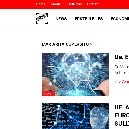
Home
About
Disclaimer
Contatti
NEWS
EPSTEIN FILES
ECONOMI
MARIARITA CUPERSITO
Ue. E
Di Maria
Act , la
Info Con
AI ACT
UE. 
EURO
SULL