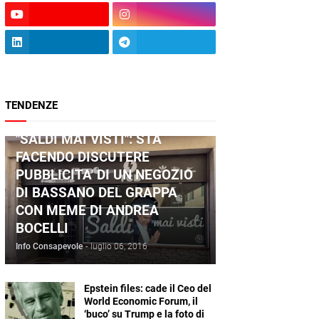
TENDENZE
ANDREA BOCELLI
"SALDI MAI VISTI": STA
FACENDO DISCUTERE
PUBBLICITA' DI UN NEGOZIO
DI BASSANO DEL GRAPPA
CON MEME DI ANDREA
BOCELLI
Info Consapevole
-
luglio 06, 2016
Epstein files: cade il Ceo del
World Economic Forum, il
‘buco’ su Trump e la foto di