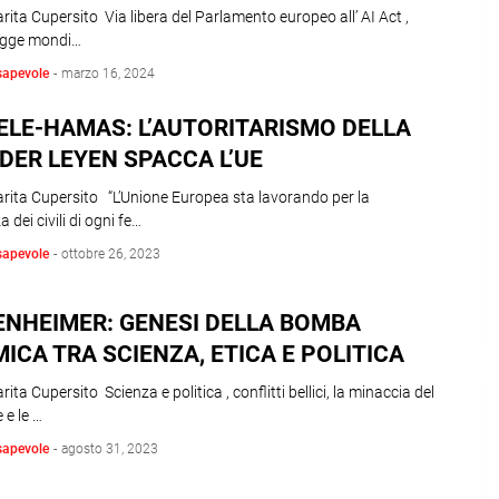
arita Cupersito Via libera del Parlamento europeo all’ AI Act ,
egge mondi…
sapevole
-
marzo 16, 2024
ELE-HAMAS: L’AUTORITARISMO DELLA
DER LEYEN SPACCA L’UE
arita Cupersito “L’Unione Europea sta lavorando per la
 dei civili di ogni fe…
sapevole
-
ottobre 26, 2023
NHEIMER: GENESI DELLA BOMBA
ICA TRA SCIENZA, ETICA E POLITICA
arita Cupersito Scienza e politica , conflitti bellici, la minaccia del
 e le …
sapevole
-
agosto 31, 2023