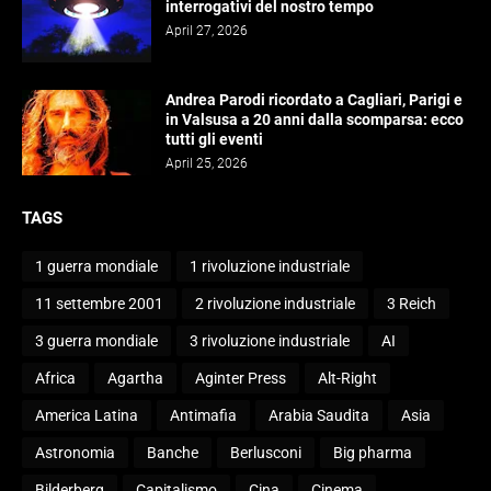
interrogativi del nostro tempo
April 27, 2026
Andrea Parodi ricordato a Cagliari, Parigi e
in Valsusa a 20 anni dalla scomparsa: ecco
tutti gli eventi
April 25, 2026
TAGS
1 guerra mondiale
1 rivoluzione industriale
11 settembre 2001
2 rivoluzione industriale
3 Reich
3 guerra mondiale
3 rivoluzione industriale
AI
Africa
Agartha
Aginter Press
Alt-Right
America Latina
Antimafia
Arabia Saudita
Asia
Astronomia
Banche
Berlusconi
Big pharma
Bilderberg
Capitalismo
Cina
Cinema