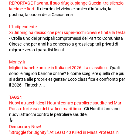
REPORTAGE Pavana, il suo rifugio, piange Guccini tra silenzio,
lacrime e fiori
-
Il ricordo del vicino e amico d'infanzia, la
postina, la cuoca della Caciosteria
L'Indipendente
Xi Jinping ha deciso che per i super-ricchi cinesi è finita la festa
-
Crolla uno dei principali compromessi del Partito Comunista
Cinese, che per anni ha concesso a grossi capitali privati di
migrare verso i paradisi fiscal...
Money.it
Migliori banche online in Italia nel 2026. La classifica
-
Quali
sono le migliori banche online? E come scegliere quella che più
si adatta alle proprie esigenze? Ecco classifica e confronto per
il 2026 - Fintech /...
TAG24
Nuovi attacchi degli Houthi contro petroliere saudite nel Mar
Rosso: forte calo del traffico marittimo
-
Gli Houthi lanciano
nuovi attacchi contro le petroliere saudite.
Democracy Now!
"Struggle for Dignity": At Least 40 Killed in Mass Protests in