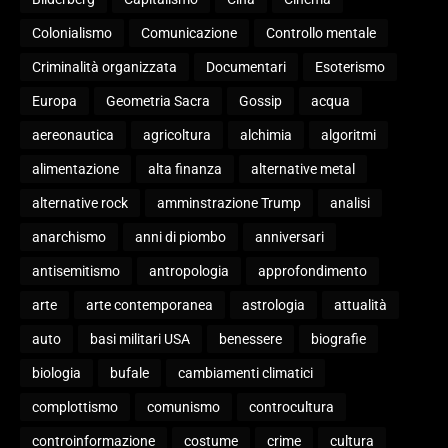
Colonialismo
Comunicazione
Controllo mentale
Criminalità organizzata
Documentari
Esoterismo
Europa
Geometria Sacra
Gossip
acqua
aereonautica
agricoltura
alchimia
algoritmi
alimentazione
alta finanza
alternative metal
alternative rock
amminstrazione Trump
analisi
anarchismo
anni di piombo
anniversari
antisemitismo
antropologia
approfondimento
arte
arte contemporanea
astrologia
attualità
auto
basi militari USA
benessere
biografie
biologia
bufale
cambiamenti climatici
complottismo
comunismo
controcultura
controinformazione
costume
crime
cultura