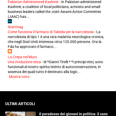
Pakistan-Administered Kashmir
-
In Pakistan-administered
Kashmir, a coalition of local politicians, activists and small-
business leaders called the Joint Awami Action Committee
(JAAC) has...
Startmag
Come funziona il farmaco di Takeda per la narcolessia
-
La
narcolessia di tipo 1 è una rara malattia neurologica cronica,
che negli Stati Uniti interessa circa 120.000 persone. Ora la
Fda ha approvato il farmaco...
La Crepa nel Muro
Una rivoluzione etica
-
di *Gianni Tirelli * *I principi etici, sono
funzionali al nostro spirito/istinto di autoconservazione, in
assenza dei quali tutto è destinato alla logic...
Mostra tutto
ULTIMI ARTICOLI
Il paradosso dei giovani in politica: il caso