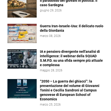
Il paradosso dei giovani in politica: il
caso Sardegna
giugno 29, 2026
Guerra Iran-Israele-Usa: Il delicato ruolo
della Giordania
marzo 08, 2026
IA e pensiero divergente nell'analisi di
intelligence: il webinar della SQUAD
S.M.P.D. su una sfida sempre più attuale
e complessa
maggio 28, 2026
“2050 – La guerra dei ghiacci”: la
presentazione del volume di Giovanni
Tonini e Cecilia Sandroni al Campus
genovese di European School of
Economics
marzo 25, 2026