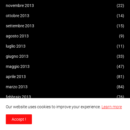
novembre 2013
(22)
ottobre 2013
(14)
settembre 2013
(15)
agosto 2013
(9)
luglio 2013
(11)
giugno 2013
(33)
maggio 2013
(47)
aprile 2013
(81)
marzo 2013
(84)
febbraio 2013
(76)
Our website uses cookies to improve your experience.
Learn more
gennaio 2013
(109)
dicembre 2012
(69)
Accept !
novembre 2012
(72)