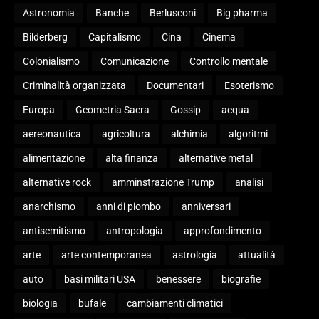
Astronomia
Banche
Berlusconi
Big pharma
Bilderberg
Capitalismo
Cina
Cinema
Colonialismo
Comunicazione
Controllo mentale
Criminalità organizzata
Documentari
Esoterismo
Europa
Geometria Sacra
Gossip
acqua
aereonautica
agricoltura
alchimia
algoritmi
alimentazione
alta finanza
alternative metal
alternative rock
amminstrazione Trump
analisi
anarchismo
anni di piombo
anniversari
antisemitismo
antropologia
approfondimento
arte
arte contemporanea
astrologia
attualità
auto
basi militari USA
benessere
biografie
biologia
bufale
cambiamenti climatici