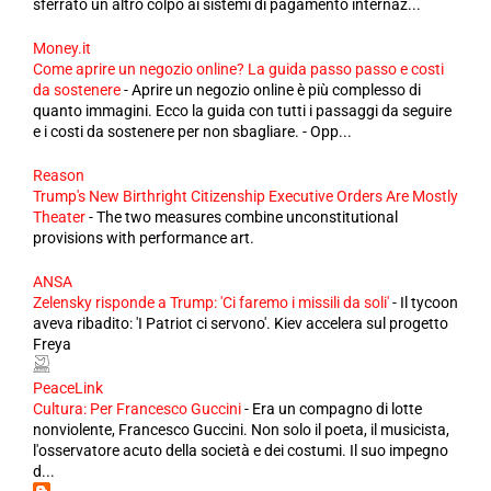
sferrato un altro colpo ai sistemi di pagamento internaz...
Money.it
Come aprire un negozio online? La guida passo passo e costi
da sostenere
-
Aprire un negozio online è più complesso di
quanto immagini. Ecco la guida con tutti i passaggi da seguire
e i costi da sostenere per non sbagliare. - Opp...
Reason
Trump's New Birthright Citizenship Executive Orders Are Mostly
Theater
-
The two measures combine unconstitutional
provisions with performance art.
ANSA
Zelensky risponde a Trump: 'Ci faremo i missili da soli'
-
Il tycoon
aveva ribadito: 'I Patriot ci servono'. Kiev accelera sul progetto
Freya
PeaceLink
Cultura: Per Francesco Guccini
-
Era un compagno di lotte
nonviolente, Francesco Guccini. Non solo il poeta, il musicista,
l'osservatore acuto della società e dei costumi. Il suo impegno
d...