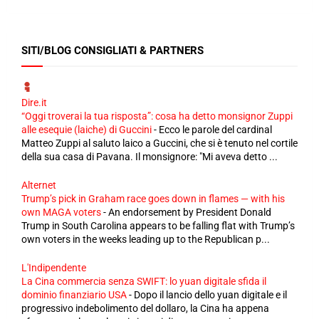
SITI/BLOG CONSIGLIATI & PARTNERS
Dire.it
“Oggi troverai la tua risposta”: cosa ha detto monsignor Zuppi
alle esequie (laiche) di Guccini
-
Ecco le parole del cardinal
Matteo Zuppi al saluto laico a Guccini, che si è tenuto nel cortile
della sua casa di Pavana. Il monsignore: "Mi aveva detto ...
Alternet
Trump’s pick in Graham race goes down in flames — with his
own MAGA voters
-
An endorsement by President Donald
Trump in South Carolina appears to be falling flat with Trump’s
own voters in the weeks leading up to the Republican p...
L'Indipendente
La Cina commercia senza SWIFT: lo yuan digitale sfida il
dominio finanziario USA
-
Dopo il lancio dello yuan digitale e il
progressivo indebolimento del dollaro, la Cina ha appena