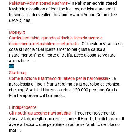
Pakistan-Administered Kashmir
-
In Pakistan-administered
Kashmir, a coalition of local politicians, activists and small-
business leaders called the Joint Awami Action Committee
(JAAC) has...
Money.it
Curriculum falso, quando si rischia licenziamento e
risarcimento nel pubblico e nel privato
-
Curriculum Vitae falso,
cosa si rischia? Dal licenziamento per giusta causa al
risarcimento, fino al reato di truffa. Ecco a cosa serve fare
attenzione. -...
Startmag
Come funziona il farmaco di Takeda per la narcolessia
-
La
narcolessia di tipo 1 è una rara malattia neurologica cronica,
che negli Stati Uniti interessa circa 120.000 persone. Ora la
Fda ha approvato il farmaco...
L'Indipendente
Gli Houthi attaccano navi saudite
-
Il movimento yemenita
Ansar Allah, meglio noto con il nome di Houthi, ha dichiarato di
avere attaccato due petroliere saudite nell’ambito del blocco
mari...