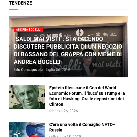
TENDENZE
ANDREA BOCELLI
"SALDI MAI VISTI": STA FACENDO
DISCUTERE PUBBLICITA' DI UN NEGOZIO
DI BASSANO DEL GRAPPA CON MEME DI
ANDREA BOCELLI
Info Consapevole
-
luglio 06, 2016
Epstein files: cade il Ceo del World
Economic Forum, il ‘buco’ su Trump e la
foto di Hawking. Ora le deposizioni dei
Clinton
febbraio 26, 2026
C’era una volta il Consiglio NATO–
Russia
settembre 18, 2025