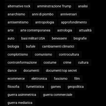
alternative rock
amminstrazione Trump
analisi
anarchismo
anni di piombo
anniversari
antisemitismo
antropologia
approfondimento
arte
arte contemporanea
astrologia
attualità
auto
basi militari USA
benessere
biografie
biologia
bufale
cambiamenti climatici
complottismo
comunismo
controcultura
controinformazione
costume
crime
cultura
dance
documenti
documenti top secret
ecommerce
elettronica
fascismo
film
filosofia
fumettistica
games
geopolitica
guerra asimmetrica
guerra commerciale
guerra mediatica