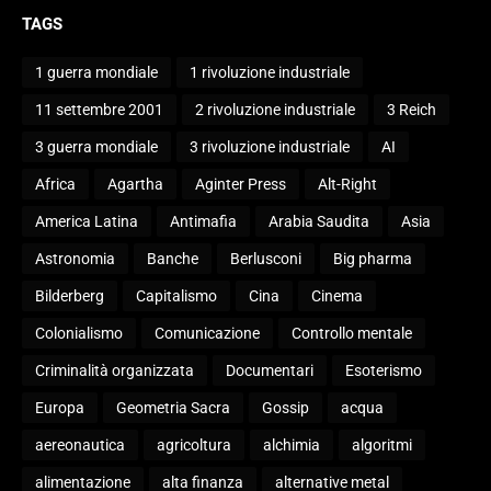
TAGS
1 guerra mondiale
1 rivoluzione industriale
11 settembre 2001
2 rivoluzione industriale
3 Reich
3 guerra mondiale
3 rivoluzione industriale
AI
Africa
Agartha
Aginter Press
Alt-Right
America Latina
Antimafia
Arabia Saudita
Asia
Astronomia
Banche
Berlusconi
Big pharma
Bilderberg
Capitalismo
Cina
Cinema
Colonialismo
Comunicazione
Controllo mentale
Criminalità organizzata
Documentari
Esoterismo
Europa
Geometria Sacra
Gossip
acqua
aereonautica
agricoltura
alchimia
algoritmi
alimentazione
alta finanza
alternative metal