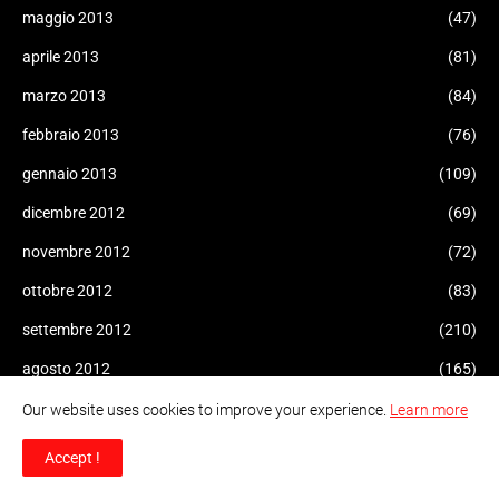
maggio 2013
(47)
aprile 2013
(81)
marzo 2013
(84)
febbraio 2013
(76)
gennaio 2013
(109)
dicembre 2012
(69)
novembre 2012
(72)
ottobre 2012
(83)
settembre 2012
(210)
agosto 2012
(165)
luglio 2012
(183)
Our website uses cookies to improve your experience.
Learn more
giugno 2012
(85)
Accept !
maggio 2012
(98)