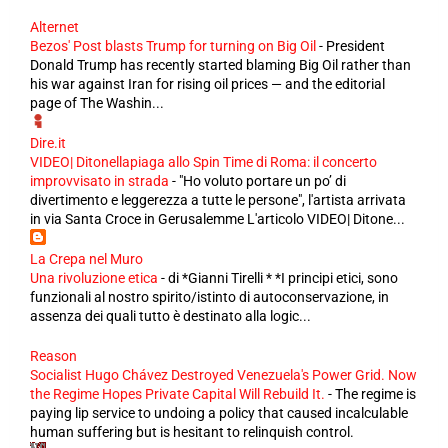
Alternet
Bezos' Post blasts Trump for turning on Big Oil
-
President
Donald Trump has recently started blaming Big Oil rather than
his war against Iran for rising oil prices — and the editorial
page of The Washin...
Dire.it
VIDEO| Ditonellapiaga allo Spin Time di Roma: il concerto
improvvisato in strada
-
"Ho voluto portare un po’ di
divertimento e leggerezza a tutte le persone", l'artista arrivata
in via Santa Croce in Gerusalemme L'articolo VIDEO| Ditone...
La Crepa nel Muro
Una rivoluzione etica
-
di *Gianni Tirelli * *I principi etici, sono
funzionali al nostro spirito/istinto di autoconservazione, in
assenza dei quali tutto è destinato alla logic...
Reason
Socialist Hugo Chávez Destroyed Venezuela's Power Grid. Now
the Regime Hopes Private Capital Will Rebuild It.
-
The regime is
paying lip service to undoing a policy that caused incalculable
human suffering but is hesitant to relinquish control.