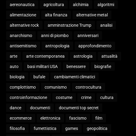
aereonautica
agricoltura
alchimia
algoritmi
alimentazione
alta finanza
alternative metal
alternative rock
amminstrazione Trump
analisi
anarchismo
anni di piombo
anniversari
antisemitismo
antropologia
approfondimento
arte
arte contemporanea
astrologia
attualità
auto
basi militari USA
benessere
biografie
biologia
bufale
cambiamenti climatici
complottismo
comunismo
controcultura
controinformazione
costume
crime
cultura
dance
documenti
documenti top secret
ecommerce
elettronica
fascismo
film
filosofia
fumettistica
games
geopolitica