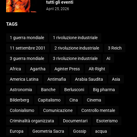
tutti gli eventi
April 25, 2026
TAGS
1 guerra mondiale
1 rivoluzione industriale
11 settembre 2001
2 rivoluzione industriale
3 Reich
3 guerra mondiale
3 rivoluzione industriale
AI
Africa
Agartha
Aginter Press
Alt-Right
America Latina
Antimafia
Arabia Saudita
Asia
Astronomia
Banche
Berlusconi
Big pharma
Bilderberg
Capitalismo
Cina
Cinema
Colonialismo
Comunicazione
Controllo mentale
Criminalità organizzata
Documentari
Esoterismo
Europa
Geometria Sacra
Gossip
acqua