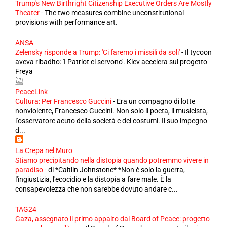
Trump's New Birthright Citizenship Executive Orders Are Mostly
Theater
-
The two measures combine unconstitutional
provisions with performance art.
ANSA
Zelensky risponde a Trump: 'Ci faremo i missili da soli'
-
Il tycoon
aveva ribadito: 'I Patriot ci servono'. Kiev accelera sul progetto
Freya
PeaceLink
Cultura: Per Francesco Guccini
-
Era un compagno di lotte
nonviolente, Francesco Guccini. Non solo il poeta, il musicista,
l'osservatore acuto della società e dei costumi. Il suo impegno
d...
La Crepa nel Muro
Stiamo precipitando nella distopia quando potremmo vivere in
paradiso
-
di *Caitlin Johnstone* *Non è solo la guerra,
l'ingiustizia, l'ecocidio e la distopia a fare male. È la
consapevolezza che non sarebbe dovuto andare c...
TAG24
Gaza, assegnato il primo appalto dal Board of Peace: progetto