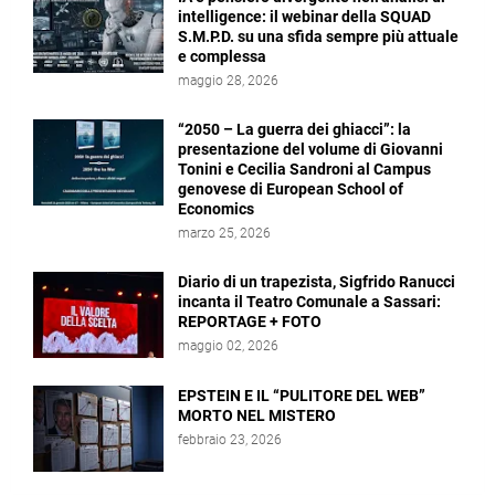
intelligence: il webinar della SQUAD
S.M.P.D. su una sfida sempre più attuale
e complessa
maggio 28, 2026
“2050 – La guerra dei ghiacci”: la
presentazione del volume di Giovanni
Tonini e Cecilia Sandroni al Campus
genovese di European School of
Economics
marzo 25, 2026
Diario di un trapezista, Sigfrido Ranucci
incanta il Teatro Comunale a Sassari:
REPORTAGE + FOTO
maggio 02, 2026
EPSTEIN E IL “PULITORE DEL WEB”
MORTO NEL MISTERO
febbraio 23, 2026