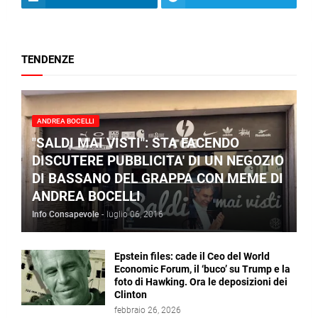
TENDENZE
ANDREA BOCELLI
"SALDI MAI VISTI": STA FACENDO
DISCUTERE PUBBLICITA' DI UN NEGOZIO
DI BASSANO DEL GRAPPA CON MEME DI
ANDREA BOCELLI
Info Consapevole
-
luglio 06, 2016
Epstein files: cade il Ceo del World
Economic Forum, il ‘buco’ su Trump e la
foto di Hawking. Ora le deposizioni dei
Clinton
febbraio 26, 2026