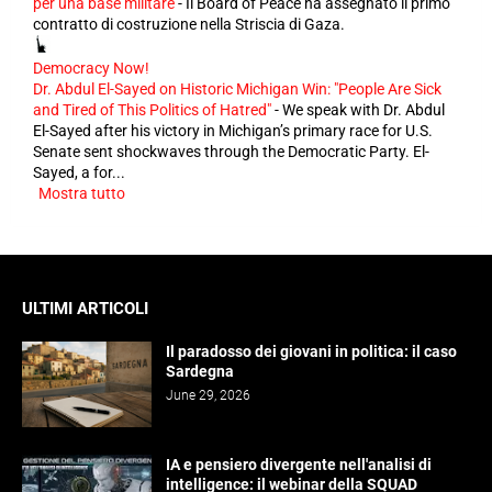
per una base militare
-
Il Board of Peace ha assegnato il primo
contratto di costruzione nella Striscia di Gaza.
Democracy Now!
Dr. Abdul El-Sayed on Historic Michigan Win: "People Are Sick
and Tired of This Politics of Hatred"
-
We speak with Dr. Abdul
El-Sayed after his victory in Michigan’s primary race for U.S.
Senate sent shockwaves through the Democratic Party. El-
Sayed, a for...
Mostra tutto
ULTIMI ARTICOLI
Il paradosso dei giovani in politica: il caso
Sardegna
June 29, 2026
IA e pensiero divergente nell'analisi di
intelligence: il webinar della SQUAD