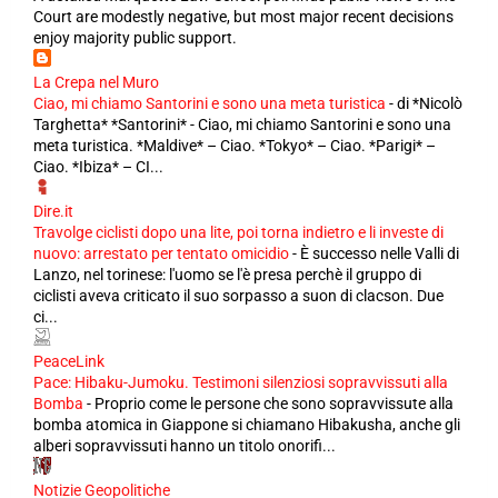
Court are modestly negative, but most major recent decisions
enjoy majority public support.
La Crepa nel Muro
Ciao, mi chiamo Santorini e sono una meta turistica
-
di *Nicolò
Targhetta* *Santorini* - Ciao, mi chiamo Santorini e sono una
meta turistica. *Maldive* – Ciao. *Tokyo* – Ciao. *Parigi* –
Ciao. *Ibiza* – CI...
Dire.it
Travolge ciclisti dopo una lite, poi torna indietro e li investe di
nuovo: arrestato per tentato omicidio
-
È successo nelle Valli di
Lanzo, nel torinese: l'uomo se l'è presa perchè il gruppo di
ciclisti aveva criticato il suo sorpasso a suon di clacson. Due
ci...
PeaceLink
Pace: Hibaku-Jumoku. Testimoni silenziosi sopravvissuti alla
Bomba
-
Proprio come le persone che sono sopravvissute alla
bomba atomica in Giappone si chiamano Hibakusha, anche gli
alberi sopravvissuti hanno un titolo onorifi...
Notizie Geopolitiche