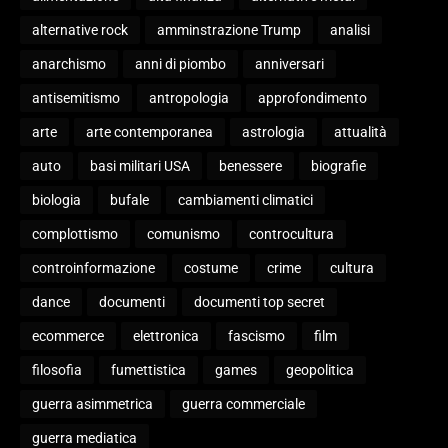
alternative rock
amminstrazione Trump
analisi
anarchismo
anni di piombo
anniversari
antisemitismo
antropologia
approfondimento
arte
arte contemporanea
astrologia
attualità
auto
basi militari USA
benessere
biografie
biologia
bufale
cambiamenti climatici
complottismo
comunismo
controcultura
controinformazione
costume
crime
cultura
dance
documenti
documenti top secret
ecommerce
elettronica
fascismo
film
filosofia
fumettistica
games
geopolitica
guerra asimmetrica
guerra commerciale
guerra mediatica