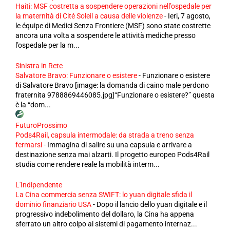
Haiti: MSF costretta a sospendere operazioni nell’ospedale per
la maternità di Cité Soleil a causa delle violenze
-
Ieri, 7 agosto,
le équipe di Medici Senza Frontiere (MSF) sono state costrette
ancora una volta a sospendere le attività mediche presso
l’ospedale per la m...
Sinistra in Rete
Salvatore Bravo: Funzionare o esistere
-
Funzionare o esistere
di Salvatore Bravo [image: la domanda di caino male perdono
fraternita 9788869446085.jpg]“Funzionare o esistere?” questa
è la “dom...
FuturoProssimo
Pods4Rail, capsula intermodale: da strada a treno senza
fermarsi
-
Immagina di salire su una capsula e arrivare a
destinazione senza mai alzarti. Il progetto europeo Pods4Rail
studia come rendere reale la mobilità interm...
L'Indipendente
La Cina commercia senza SWIFT: lo yuan digitale sfida il
dominio finanziario USA
-
Dopo il lancio dello yuan digitale e il
progressivo indebolimento del dollaro, la Cina ha appena
sferrato un altro colpo ai sistemi di pagamento internaz...