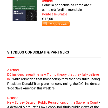
Segreti
Come la pandemia ha cambiato e
cambierà l'ordine mondiale
Ponte alle Grazie
€ 18,00
SITI/BLOG CONSIGLIATI & PARTNERS
Alternet
DC insiders reveal the new Trump theory that they fully believe
in
-
While admitting that most conspiracy theories surrounding
President Donald Trump are not convincing, the D.C. insiders at
"Pod Save America" this week re...
Reason
New Survey Data on Public Perceptions of the Supreme Court
-
A detailed Marquette Law School poll finds public views of the