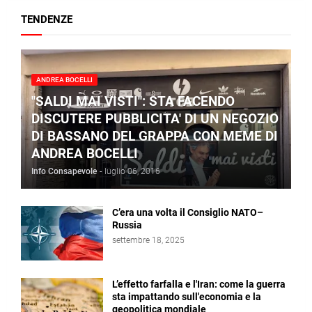
TENDENZE
ANDREA BOCELLI
"SALDI MAI VISTI": STA FACENDO
DISCUTERE PUBBLICITA' DI UN NEGOZIO
DI BASSANO DEL GRAPPA CON MEME DI
ANDREA BOCELLI
Info Consapevole
-
luglio 06, 2016
C’era una volta il Consiglio NATO–
Russia
settembre 18, 2025
L’effetto farfalla e l'Iran: come la guerra
sta impattando sull'economia e la
geopolitica mondiale