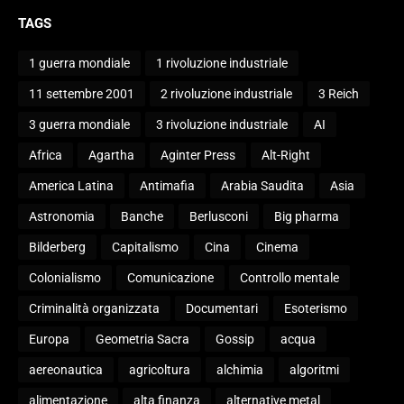
TAGS
1 guerra mondiale
1 rivoluzione industriale
11 settembre 2001
2 rivoluzione industriale
3 Reich
3 guerra mondiale
3 rivoluzione industriale
AI
Africa
Agartha
Aginter Press
Alt-Right
America Latina
Antimafia
Arabia Saudita
Asia
Astronomia
Banche
Berlusconi
Big pharma
Bilderberg
Capitalismo
Cina
Cinema
Colonialismo
Comunicazione
Controllo mentale
Criminalità organizzata
Documentari
Esoterismo
Europa
Geometria Sacra
Gossip
acqua
aereonautica
agricoltura
alchimia
algoritmi
alimentazione
alta finanza
alternative metal