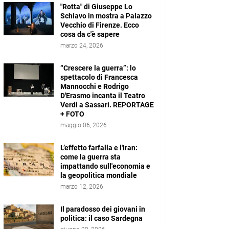
"Rotta" di Giuseppe Lo
Schiavo in mostra a Palazzo
Vecchio di Firenze. Ecco
cosa da c'è sapere
marzo 24, 2026
“Crescere la guerra”: lo
spettacolo di Francesca
Mannocchi e Rodrigo
D'Erasmo incanta il Teatro
Verdi a Sassari. REPORTAGE
+ FOTO
maggio 06, 2026
L’effetto farfalla e l'Iran:
come la guerra sta
impattando sull'economia e
la geopolitica mondiale
marzo 12, 2026
Il paradosso dei giovani in
politica: il caso Sardegna