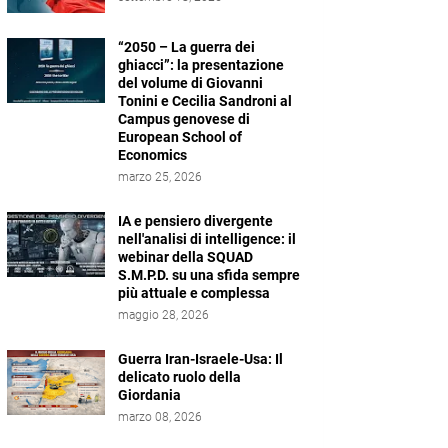
“2050 – La guerra dei
ghiacci”: la presentazione
del volume di Giovanni
Tonini e Cecilia Sandroni al
Campus genovese di
European School of
Economics
marzo 25, 2026
IA e pensiero divergente
nell'analisi di intelligence: il
webinar della SQUAD
S.M.P.D. su una sfida sempre
più attuale e complessa
maggio 28, 2026
Guerra Iran-Israele-Usa: Il
delicato ruolo della
Giordania
marzo 08, 2026