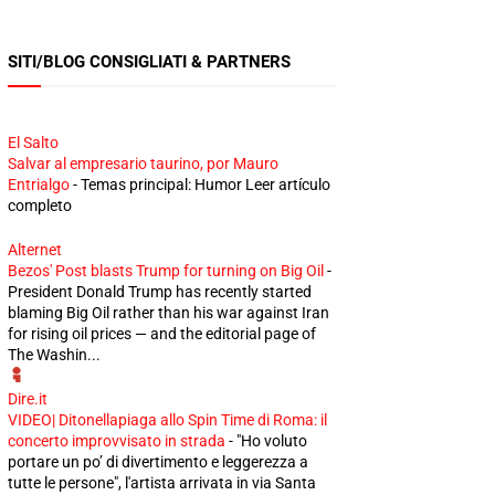
SITI/BLOG CONSIGLIATI & PARTNERS
El Salto
Salvar al empresario taurino, por Mauro
Entrialgo
-
Temas principal: Humor Leer artículo
completo
Alternet
Bezos' Post blasts Trump for turning on Big Oil
-
President Donald Trump has recently started
blaming Big Oil rather than his war against Iran
for rising oil prices — and the editorial page of
The Washin...
Dire.it
VIDEO| Ditonellapiaga allo Spin Time di Roma: il
concerto improvvisato in strada
-
"Ho voluto
portare un po’ di divertimento e leggerezza a
tutte le persone", l'artista arrivata in via Santa