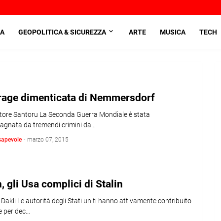
A
GEOPOLITICA & SICUREZZA
ARTE
MUSICA
TECH
trage dimenticata di Nemmersdorf
atore Santoru La Seconda Guerra Mondiale è stata
gnata da tremendi crimini da…
sapevole
-
marzo 07, 2015
, gli Usa complici di Stalin
t Dakli Le autorità degli Stati uniti hanno attivamente contribuito
e per dec…