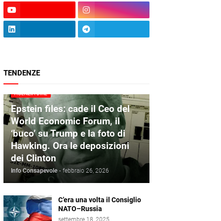
TENDENZE
AGENZIA DIRE
Epstein files: cade il Ceo del
World Economic Forum, il
‘buco’ su Trump e la foto di
Hawking. Ora le deposizioni
dei Clinton
Info Consapevole
-
febbraio 26, 2026
C’era una volta il Consiglio
NATO–Russia
settembre 18, 2025