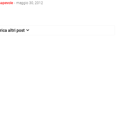
sapevole
-
maggio 30, 2012
rica altri post