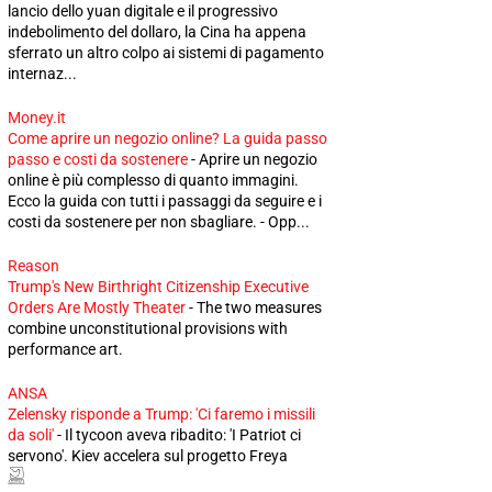
lancio dello yuan digitale e il progressivo
indebolimento del dollaro, la Cina ha appena
sferrato un altro colpo ai sistemi di pagamento
internaz...
Money.it
Come aprire un negozio online? La guida passo
passo e costi da sostenere
-
Aprire un negozio
online è più complesso di quanto immagini.
Ecco la guida con tutti i passaggi da seguire e i
costi da sostenere per non sbagliare. - Opp...
Reason
Trump's New Birthright Citizenship Executive
Orders Are Mostly Theater
-
The two measures
combine unconstitutional provisions with
performance art.
ANSA
Zelensky risponde a Trump: 'Ci faremo i missili
da soli'
-
Il tycoon aveva ribadito: 'I Patriot ci
servono'. Kiev accelera sul progetto Freya