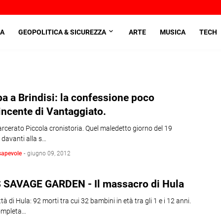
A
GEOPOLITICA & SICUREZZA
ARTE
MUSICA
TECH
 a Brindisi: la confessione poco
ncente di Vantaggiato.
arcerato Piccola cronistoria. Quel maledetto giorno del 19
 davanti alla s…
sapevole
-
giugno 09, 2012
 SAVAGE GARDEN - Il massacro di Hula
ittà di Hula: 92 morti tra cui 32 bambini in età tra gli 1 e i 12 anni.
completa…