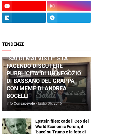
TENDENZE
ANDREA BOCELLI
"SALDI MAI VISTI": STA
FACENDO DISCUTERE
PUBBLICITA' DI UN NEGOZIO
DI BASSANO DEL GRAPPA
CON MEME DI ANDREA
BOCELLI
Info Consapevole
-
luglio 06, 2016
Epstein files: cade il Ceo del
World Economic Forum, il
‘buco’ su Trump e la foto di