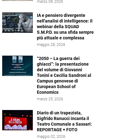
marzo 08, 2026
IA e pensiero divergente
nell'analisi di intelligence: il
webinar della SQUAD
S.M.P.D. su una sfida sempre
più attuale e complessa
maggio 28, 2026
“2050 – La guerra dei
ghiacci”: la presentazione
del volume di Giovanni
Tonini e Cecilia Sandroni al
Campus genovese di
European School of
Economics
marzo 25, 2026
Diario di un trapezista,
Sigfrido Ranucci incanta il
Teatro Comunale a Sassari:
REPORTAGE + FOTO
maggio 02, 2026