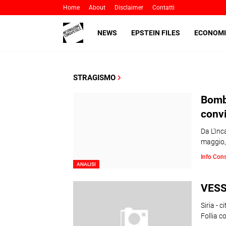
Home
About
Disclaimer
Contatti
NEWS
EPSTEIN FILES
ECONOMI
STRAGISMO
Bomba
convi
Da L'Inc
maggio,
Info Con
ANALISI
VESS
Siria - c
Follia 