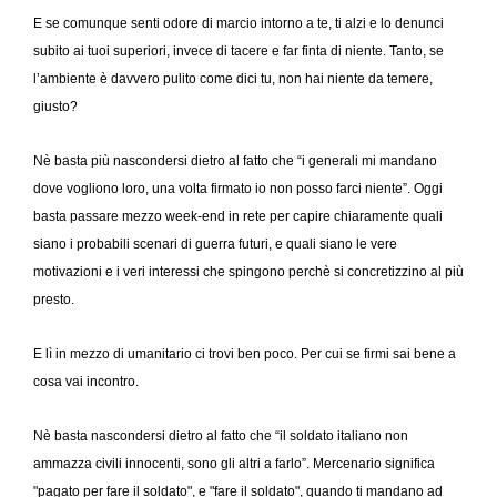
E se comunque senti odore di marcio intorno a te, ti alzi e lo denunci
subito ai tuoi superiori, invece di tacere e far finta di niente. Tanto, se
l’ambiente è davvero pulito come dici tu, non hai niente da temere,
giusto?
Nè basta più nascondersi dietro al fatto che “i generali mi mandano
dove vogliono loro, una volta firmato io non posso farci niente”. Oggi
basta passare mezzo week-end in rete per capire chiaramente quali
siano i probabili scenari di guerra futuri, e quali siano le vere
motivazioni e i veri interessi che spingono perchè si concretizzino al più
presto.
E lì in mezzo di umanitario ci trovi ben poco. Per cui se firmi sai bene a
cosa vai incontro.
Nè basta nascondersi dietro al fatto che “il soldato italiano non
ammazza civili innocenti, sono gli altri a farlo”. Mercenario significa
"pagato per fare il soldato", e "fare il soldato", quando ti mandano ad