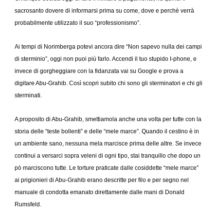
sacrosanto dovere di informarsi prima su come, dove e perchè verrà
probabilmente utilizzato il suo “professionismo”.
Ai tempi di Norimberga potevi ancora dire “Non sapevo nulla dei campi
di sterminio”, oggi non puoi più farlo. Accendi il tuo stupido I-phone, e
invece di gorgheggiare con la fidanzata vai su Google e prova a
digitare Abu-Grahib. Così scopri subito chi sono gli sterminatori e chi gli
sterminati.
A proposito di Abu-Grahib, smettiamola anche una volta per tutte con la
storia delle “teste bollenti” e delle “mele marce”. Quando il cestino è in
un ambiente sano, nessuna mela marcisce prima delle altre. Se invece
continui a versarci sopra veleni di ogni tipo, stai tranquillo che dopo un
pò marciscono tutte. Le torture praticate dalle cosiddette “mele marce”
ai prigionieri di Abu-Grahib erano descritte per filo e per segno nel
manuale di condotta emanato direttamente dalle mani di Donald
Rumsfeld.