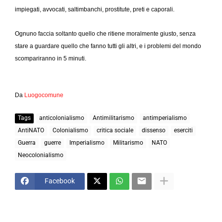
impiegati, avvocati, saltimbanchi, prostitute, preti e caporali.
Ognuno faccia soltanto quello che ritiene moralmente giusto, senza
stare a guardare quello che fanno tutti gli altri, e i problemi del mondo
scompariranno in 5 minuti.
Da
Luogocomune
Tags
anticolonialismo
Antimilitarismo
antimperialismo
AntiNATO
Colonialismo
critica sociale
dissenso
eserciti
Guerra
guerre
Imperialismo
Militarismo
NATO
Neocolonialismo
Facebook