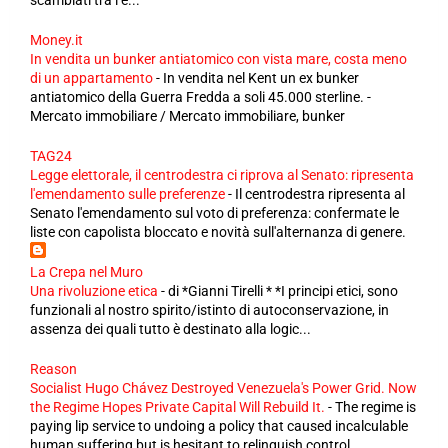
Money.it
In vendita un bunker antiatomico con vista mare, costa meno
di un appartamento
-
In vendita nel Kent un ex bunker
antiatomico della Guerra Fredda a soli 45.000 sterline. -
Mercato immobiliare / Mercato immobiliare, bunker
TAG24
Legge elettorale, il centrodestra ci riprova al Senato: ripresenta
l'emendamento sulle preferenze
-
Il centrodestra ripresenta al
Senato l'emendamento sul voto di preferenza: confermate le
liste con capolista bloccato e novità sull'alternanza di genere.
La Crepa nel Muro
Una rivoluzione etica
-
di *Gianni Tirelli * *I principi etici, sono
funzionali al nostro spirito/istinto di autoconservazione, in
assenza dei quali tutto è destinato alla logic...
Reason
Socialist Hugo Chávez Destroyed Venezuela's Power Grid. Now
the Regime Hopes Private Capital Will Rebuild It.
-
The regime is
paying lip service to undoing a policy that caused incalculable
human suffering but is hesitant to relinquish control.