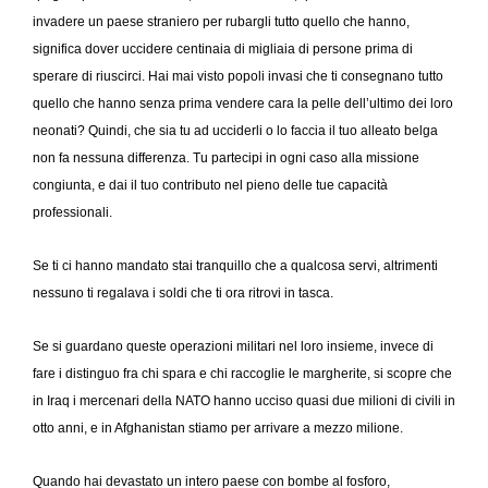
invadere un paese straniero per rubargli tutto quello che hanno,
significa dover uccidere centinaia di migliaia di persone prima di
sperare di riuscirci. Hai mai visto popoli invasi che ti consegnano tutto
quello che hanno senza prima vendere cara la pelle dell’ultimo dei loro
neonati? Quindi, che sia tu ad ucciderli o lo faccia il tuo alleato belga
non fa nessuna differenza. Tu partecipi in ogni caso alla missione
congiunta, e dai il tuo contributo nel pieno delle tue capacità
professionali.
Se ti ci hanno mandato stai tranquillo che a qualcosa servi, altrimenti
nessuno ti regalava i soldi che ti ora ritrovi in tasca.
Se si guardano queste operazioni militari nel loro insieme, invece di
fare i distinguo fra chi spara e chi raccoglie le margherite, si scopre che
in Iraq i mercenari della NATO hanno ucciso quasi due milioni di civili in
otto anni, e in Afghanistan stiamo per arrivare a mezzo milione.
Quando hai devastato un intero paese con bombe al fosforo,