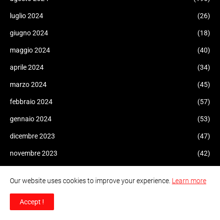
luglio 2024
(26)
giugno 2024
(18)
maggio 2024
(40)
aprile 2024
(34)
marzo 2024
(45)
febbraio 2024
(57)
gennaio 2024
(53)
dicembre 2023
(47)
novembre 2023
(42)
ottobre 2023
(206)
Our website uses cookies to improve your experience.
Learn more
settembre 2023
(103)
Accept !
agosto 2023
(138)