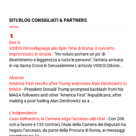
SITI/BLOG CONSIGLIATI & PARTNERS
Dire.it
VIDEO| Ditonellapiaga allo Spin Time di Roma: il concerto
improvvisato in strada
-
"Ho voluto portare un po’ di
divertimento e leggerezza a tutte le persone", l'artista arrivata
in via Santa Croce in Gerusalemme L'articolo VIDEO| Ditone...
Alternet
America First revolts after Trump welcomes Alan Dershowitz to
MAGA
-
President Donald Trump prompted backlash from his
MAGA followers and other "America First" Republicans, after
making a post hailing Alan Dershowitz as a ...
L'Indipendente
Caso Delmastro, la Camera nega l’accesso alle chat
-
Con 206
voti a favore e 133 contrari, l’Aula della Camera dei Deputati ha
negato l’accesso, da parte della Procura di Roma, ai messaggi
scambiati tra l’e...