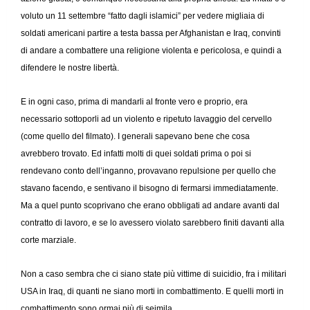
voluto un 11 settembre “fatto dagli islamici” per vedere migliaia di
soldati americani partire a testa bassa per Afghanistan e Iraq, convinti
di andare a combattere una religione violenta e pericolosa, e quindi a
difendere le nostre libertà.
E in ogni caso, prima di mandarli al fronte vero e proprio, era
necessario sottoporli ad un violento e ripetuto lavaggio del cervello
(come quello del filmato). I generali sapevano bene che cosa
avrebbero trovato. Ed infatti molti di quei soldati prima o poi si
rendevano conto dell’inganno, provavano repulsione per quello che
stavano facendo, e sentivano il bisogno di fermarsi immediatamente.
Ma a quel punto scoprivano che erano obbligati ad andare avanti dal
contratto di lavoro, e se lo avessero violato sarebbero finiti davanti alla
corte marziale.
Non a caso sembra che ci siano state più vittime di suicidio, fra i militari
USA in Iraq, di quanti ne siano morti in combattimento. E quelli morti in
combattimento sono ormai più di seimila.