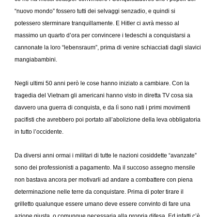
“nuovo mondo” fossero tutti dei selvaggi senzadio, e quindi si
potessero sterminare tranquillamente. E Hitler ci avrà messo al
massimo un quarto d’ora per convincere i tedeschi a conquistarsi a
cannonate la loro “lebensraum”, prima di venire schiacciati dagli slavici
mangiabambini.
Negli ultimi 50 anni però le cose hanno iniziato a cambiare. Con la
tragedia del Vietnam gli americani hanno visto in diretta TV cosa sia
davvero una guerra di conquista, e da lì sono nati i primi movimenti
pacifisti che avrebbero poi portato all’abolizione della leva obbligatoria
in tutto l’occidente.
Da diversi anni ormai i militari di tutte le nazioni cosiddette “avanzate”
sono dei professionisti a pagamento. Ma il succoso assegno mensile
non bastava ancora per motivarli ad andare a combattere con piena
determinazione nelle terre da conquistare. Prima di poter tirare il
grilletto qualunque essere umano deve essere convinto di fare una
azione giusta, o comunque necessaria alla propria difesa. Ed infatti c’è