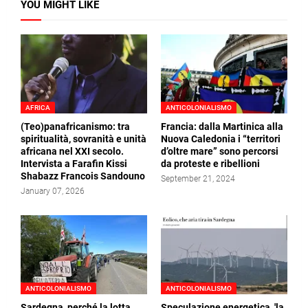
YOU MIGHT LIKE
AFRICA
ANTICOLONIALISMO
(Teo)panafricanismo: tra
Francia: dalla Martinica alla
spiritualità, sovranità e unità
Nuova Caledonia i “territori
africana nel XXI secolo.
d’oltre mare” sono percorsi
Intervista a Farafin Kissi
da proteste e ribellioni
Shabazz Francois Sandouno
September 21, 2024
January 07, 2026
ANTICOLONIALISMO
ANTICOLONIALISMO
Sardegna, perché la lotta
Speculazione energetica, 'la