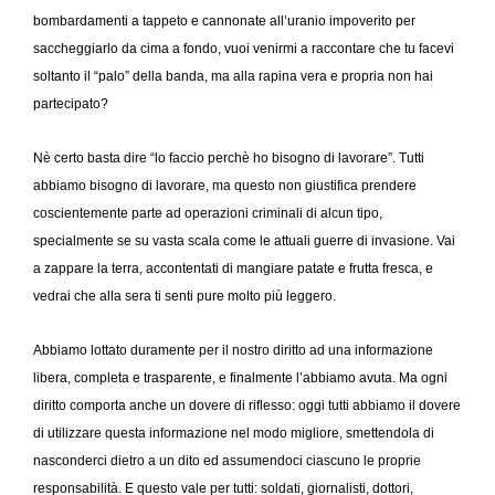
bombardamenti a tappeto e cannonate all’uranio impoverito per
saccheggiarlo da cima a fondo, vuoi venirmi a raccontare che tu facevi
soltanto il “palo” della banda, ma alla rapina vera e propria non hai
partecipato?
Nè certo basta dire “lo faccio perchè ho bisogno di lavorare”. Tutti
abbiamo bisogno di lavorare, ma questo non giustifica prendere
coscientemente parte ad operazioni criminali di alcun tipo,
specialmente se su vasta scala come le attuali guerre di invasione. Vai
a zappare la terra, accontentati di mangiare patate e frutta fresca, e
vedrai che alla sera ti senti pure molto più leggero.
Abbiamo lottato duramente per il nostro diritto ad una informazione
libera, completa e trasparente, e finalmente l’abbiamo avuta. Ma ogni
diritto comporta anche un dovere di riflesso: oggi tutti abbiamo il dovere
di utilizzare questa informazione nel modo migliore, smettendola di
nasconderci dietro a un dito ed assumendoci ciascuno le proprie
responsabilità. E questo vale per tutti: soldati, giornalisti, dottori,