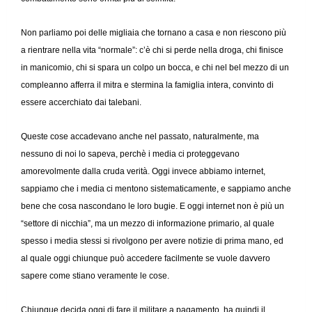
Non parliamo poi delle migliaia che tornano a casa e non riescono più
a rientrare nella vita “normale”: c’è chi si perde nella droga, chi finisce
in manicomio, chi si spara un colpo un bocca, e chi nel bel mezzo di un
compleanno afferra il mitra e stermina la famiglia intera, convinto di
essere accerchiato dai talebani.
Queste cose accadevano anche nel passato, naturalmente, ma
nessuno di noi lo sapeva, perchè i media ci proteggevano
amorevolmente dalla cruda verità. Oggi invece abbiamo internet,
sappiamo che i media ci mentono sistematicamente, e sappiamo anche
bene che cosa nascondano le loro bugie. E oggi internet non è più un
“settore di nicchia”, ma un mezzo di informazione primario, al quale
spesso i media stessi si rivolgono per avere notizie di prima mano, ed
al quale oggi chiunque può accedere facilmente se vuole davvero
sapere come stiano veramente le cose.
Chiunque decida oggi di fare il militare a pagamento, ha quindi il