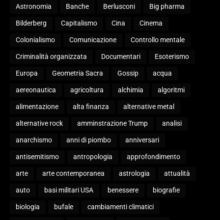
Astronomia
Banche
Berlusconi
Big pharma
Bilderberg
Capitalismo
Cina
Cinema
Colonialismo
Comunicazione
Controllo mentale
Criminalità organizzata
Documentari
Esoterismo
Europa
Geometria Sacra
Gossip
acqua
aereonautica
agricoltura
alchimia
algoritmi
alimentazione
alta finanza
alternative metal
alternative rock
amminstrazione Trump
analisi
anarchismo
anni di piombo
anniversari
antisemitismo
antropologia
approfondimento
arte
arte contemporanea
astrologia
attualità
auto
basi militari USA
benessere
biografie
biologia
bufale
cambiamenti climatici