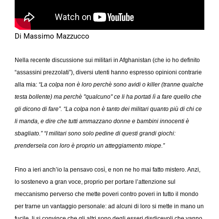
Di Massimo Mazzucco
Nella recente discussione sui militari in Afghanistan (che io ho definito
“assassini prezzolati”), diversi utenti hanno espresso opinioni contrarie
alla mia:
“La colpa non è loro perchè sono avidi o killer (tranne qualche
testa bollente) ma perchè "qualcuno" ce li ha portati lì a fare quello che
gli dicono di fare”. “La colpa non è tanto dei militari quanto più di chi ce
li manda, e dire che tutti ammazzano donne e bambini innocenti è
sbagliato.” “I militari sono solo pedine di questi grandi giochi:
prendersela con loro è proprio un atteggiamento miope.”
Fino a ieri anch’io la pensavo così, e non ne ho mai fatto mistero. Anzi,
lo sostenevo a gran voce, proprio per portare l’attenzione sul
meccanismo perverso che mette poveri contro poveri in tutto il mondo
per trarne un vantaggio personale: ad alcuni di loro si mette in mano un
fucile, li si convince che gli altri sono degli esseri disdicevoli che vanno