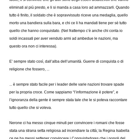
eliminati al più presto, e li si manda a casa loro ad ammazzarli. Quando
tutto è finito, il soldato che è sopravvissuto riceve una medaglia, quello
morto una bandiera sulla bara, e chi ce li ha mandati tiene per sè tutto
quello che hanno conquistato. (Nel frattempo c’è anche chi conta io
soldi incassati per aver venduto armi ad ambedue le nazioni, ma
questo ora non ci interessa).
E’ sempre stato così, dall’alba dell’umanità. Guerre di conquista o di
religione che fossero, ...
... è sempre stato facile per i leader delle varie nazioni trovare spade
per la propria croce. Come sappiamo “l’informazione è potere”, e
l’ignoranza della gente è sempre stata tale che le si poteva raccontare
tutto quello che si voleva.
Nerone ci ha messo cinque minuti per convincere i romani che fosse
stata una strana setta religiosa ad incendiare la città; la Regina Isabella
ce ne ha messi setteper convincere i Conquistadores che i popoli del