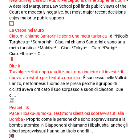
New Survey Data on Public Perceptions of the Supreme Court
-
A detailed Marquette Law School poll finds public views of the
Court are modestly negative, but most major recent decisions
enjoy majority public support.
La Crepa nel Muro
Ciao, mi chiamo Santorini e sono una meta turistica
-
di *Nicolò
Targhetta* *Santorini* - Ciao, mi chiamo Santorini e sono una
meta turistica. *Maldive* – Ciao. *Tokyo* – Ciao. *Parigi* –
Ciao. *Ibiza* – CI...
Dire.it
Travolge ciclisti dopo una lite, poi torna indietro e li investe di
nuovo: arrestato per tentato omicidio
-
È successo nelle Valli di
Lanzo, nel torinese: l'uomo se l'è presa perchè il gruppo di
ciclisti aveva criticato il suo sorpasso a suon di clacson. Due
ci...
PeaceLink
Pace: Hibaku-Jumoku. Testimoni silenziosi sopravvissuti alla
Bomba
-
Proprio come le persone che sono sopravvissute alla
bomba atomica in Giappone si chiamano Hibakusha, anche gli
alberi sopravvissuti hanno un titolo onorifi...