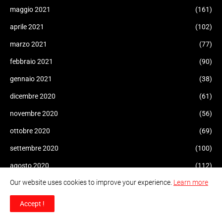
maggio 2021
(161)
aprile 2021
(102)
marzo 2021
(77)
febbraio 2021
(90)
gennaio 2021
(38)
dicembre 2020
(61)
novembre 2020
(56)
ottobre 2020
(69)
settembre 2020
(100)
agosto 2020
(112)
Our website uses cookies to improve your experience.
Learn more
luglio 2020
(73)
giugno 2020
(69)
Accept !
maggio 2020
(119)