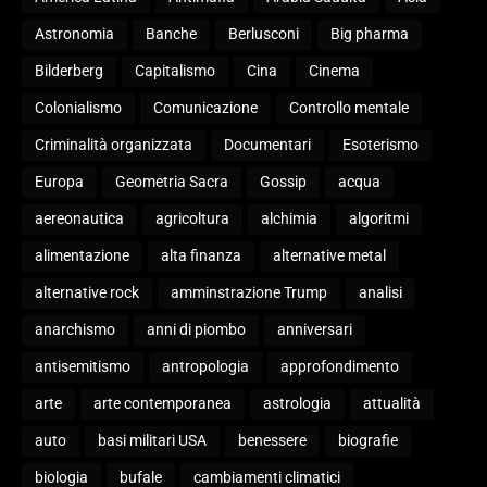
Astronomia
Banche
Berlusconi
Big pharma
Bilderberg
Capitalismo
Cina
Cinema
Colonialismo
Comunicazione
Controllo mentale
Criminalità organizzata
Documentari
Esoterismo
Europa
Geometria Sacra
Gossip
acqua
aereonautica
agricoltura
alchimia
algoritmi
alimentazione
alta finanza
alternative metal
alternative rock
amminstrazione Trump
analisi
anarchismo
anni di piombo
anniversari
antisemitismo
antropologia
approfondimento
arte
arte contemporanea
astrologia
attualità
auto
basi militari USA
benessere
biografie
biologia
bufale
cambiamenti climatici