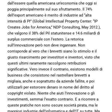
dall’essere quella americana un’economia che oggi si
poggia principalmente sul suo sfruttamento. Il 74%
dell’export americano è merito di industrie ad “alta
intensità di PI” (Global Intellectual Property Center: “IP
Creates Jobs for America,” NDP Consulting, May 2012.),
che valgono il 38% del Pil statunitense e 14.6 miliardi di
surplus commerciale con l’estero. La retorica
sull’innovazione però non deve ingannare. Non
corrisponde al vero che i brevetti siano lo stimolo e il
giusto risarcimento per investitori e inventori, visto che
questi ultimi raramente raccolgono retribuzioni
significative. Vero invece il contrario, esistono modelli di
business che consistono nel rastrellare brevetti a
migliaia, anche e soprattutto da aziende fallite, e poi
utilizzarli per estorcere denaro in nome del diritto al
copyright violato. Niente che aiuti l’innovazione o gli
investimenti, semmai l’esatto contrario. E a ricorrere a
queste pratiche non sono oscure società pirata, ma le
maggiori industrie dell’informatica e dell’IT su tutte. Ma