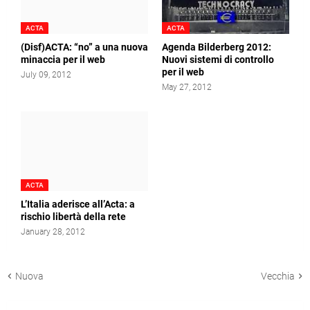
ACTA
ACTA
(Disf)ACTA: “no” a una nuova
Agenda Bilderberg 2012:
minaccia per il web
Nuovi sistemi di controllo
per il web
July 09, 2012
May 27, 2012
ACTA
L’Italia aderisce all’Acta: a
rischio libertà della rete
January 28, 2012
Nuova
Vecchia