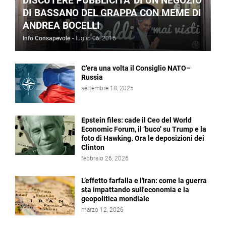
DISCUTERE PUBBLICITA' DI UN NEGOZIO
DI BASSANO DEL GRAPPA CON MEME DI
ANDREA BOCELLI
Info Consapevole
-
luglio 06, 2016
C’era una volta il Consiglio NATO–
Russia
settembre 18, 2025
Epstein files: cade il Ceo del World
Economic Forum, il ‘buco’ su Trump e la
foto di Hawking. Ora le deposizioni dei
Clinton
febbraio 26, 2026
L’effetto farfalla e l'Iran: come la guerra
sta impattando sull'economia e la
geopolitica mondiale
marzo 12, 2026