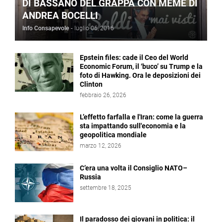
DI BASSANO DEL GRAPPA CON MEME DI
ANDREA BOCELLI
Info Consapevole
-
luglio 06, 2016
Epstein files: cade il Ceo del World
Economic Forum, il ‘buco’ su Trump e la
foto di Hawking. Ora le deposizioni dei
Clinton
febbraio 26, 2026
L’effetto farfalla e l'Iran: come la guerra
sta impattando sull'economia e la
geopolitica mondiale
marzo 12, 2026
C’era una volta il Consiglio NATO–
Russia
settembre 18, 2025
Il paradosso dei giovani in politica: il