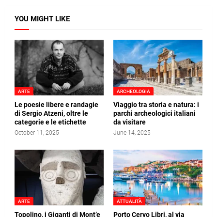
YOU MIGHT LIKE
ARTE
ARCHEOLOGIA
Le poesie libere e randagie
Viaggio tra storia e natura: i
di Sergio Atzeni, oltre le
parchi archeologici italiani
categorie e le etichette
da visitare
October 11, 2025
June 14, 2025
ARTE
ATTUALITÀ
Topolino, i Giganti di Mont’e
Porto Cervo Libri, al via