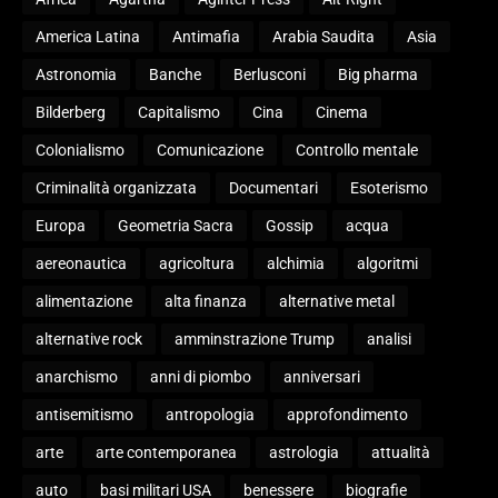
America Latina
Antimafia
Arabia Saudita
Asia
Astronomia
Banche
Berlusconi
Big pharma
Bilderberg
Capitalismo
Cina
Cinema
Colonialismo
Comunicazione
Controllo mentale
Criminalità organizzata
Documentari
Esoterismo
Europa
Geometria Sacra
Gossip
acqua
aereonautica
agricoltura
alchimia
algoritmi
alimentazione
alta finanza
alternative metal
alternative rock
amminstrazione Trump
analisi
anarchismo
anni di piombo
anniversari
antisemitismo
antropologia
approfondimento
arte
arte contemporanea
astrologia
attualità
auto
basi militari USA
benessere
biografie