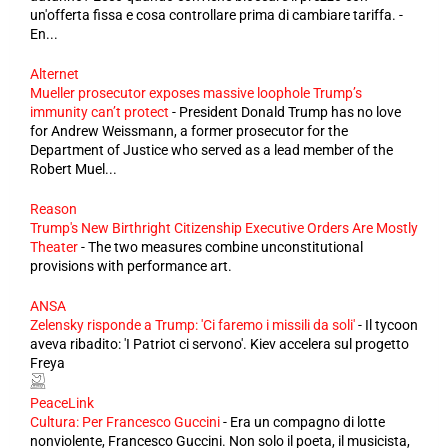
un'offerta fissa e cosa controllare prima di cambiare tariffa. -
En...
Alternet
Mueller prosecutor exposes massive loophole Trump’s
immunity can’t protect
-
President Donald Trump has no love
for Andrew Weissmann, a former prosecutor for the
Department of Justice who served as a lead member of the
Robert Muel...
Reason
Trump's New Birthright Citizenship Executive Orders Are Mostly
Theater
-
The two measures combine unconstitutional
provisions with performance art.
ANSA
Zelensky risponde a Trump: 'Ci faremo i missili da soli'
-
Il tycoon
aveva ribadito: 'I Patriot ci servono'. Kiev accelera sul progetto
Freya
PeaceLink
Cultura: Per Francesco Guccini
-
Era un compagno di lotte
nonviolente, Francesco Guccini. Non solo il poeta, il musicista,