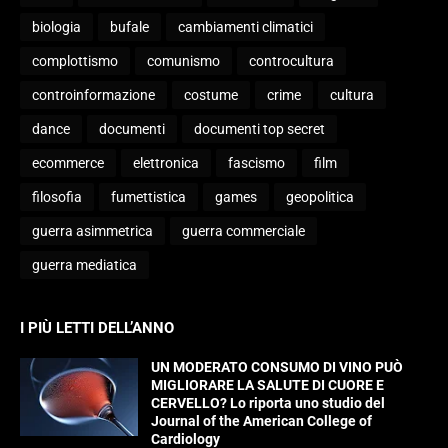
biologia
bufale
cambiamenti climatici
complottismo
comunismo
controcultura
controinformazione
costume
crime
cultura
dance
documenti
documenti top secret
ecommerce
elettronica
fascismo
film
filosofia
fumettistica
games
geopolitica
guerra asimmetrica
guerra commerciale
guerra mediatica
I PIÙ LETTI DELL’ANNO
UN MODERATO CONSUMO DI VINO PUÒ
MIGLIORARE LA SALUTE DI CUORE E
CERVELLO? Lo riporta uno studio del
Journal of the American College of
Cardiology