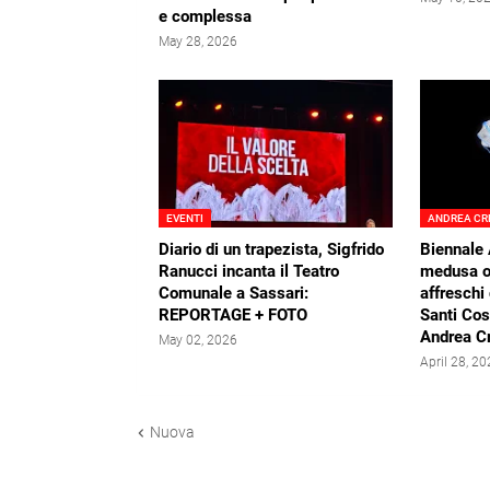
e complessa
May 28, 2026
EVENTI
ANDREA CR
Diario di un trapezista, Sigfrido
Biennale 
Ranucci incanta il Teatro
medusa ol
Comunale a Sassari:
affreschi
REPORTAGE + FOTO
Santi Co
Andrea C
May 02, 2026
April 28, 2
Nuova