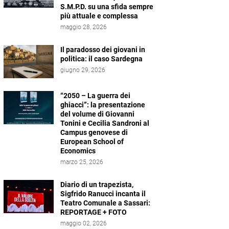
S.M.P.D. su una sfida sempre
più attuale e complessa
maggio 28, 2026
Il paradosso dei giovani in
politica: il caso Sardegna
giugno 29, 2026
“2050 – La guerra dei
ghiacci”: la presentazione
del volume di Giovanni
Tonini e Cecilia Sandroni al
Campus genovese di
European School of
Economics
marzo 25, 2026
Diario di un trapezista,
Sigfrido Ranucci incanta il
Teatro Comunale a Sassari:
REPORTAGE + FOTO
maggio 02, 2026