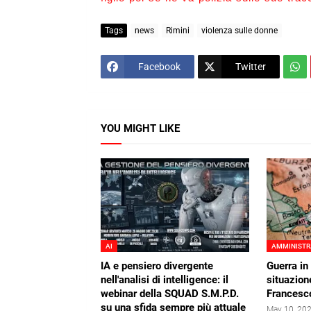
Tags
news
Rimini
violenza sulle donne
Facebook
Twitter
YOU MIGHT LIKE
AI
AMMINISTR
IA e pensiero divergente
Guerra in 
nell'analisi di intelligence: il
situazione
webinar della SQUAD S.M.P.D.
Francesc
su una sfida sempre più attuale
May 10, 20