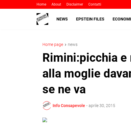
Home
About
Disclaimer
Contatti
NEWS
EPSTEIN FILES
ECONOMI
Home page
news
Rimini:picchia e
alla moglie dava
se ne va
Info Consapevole
-
aprile 30, 2015