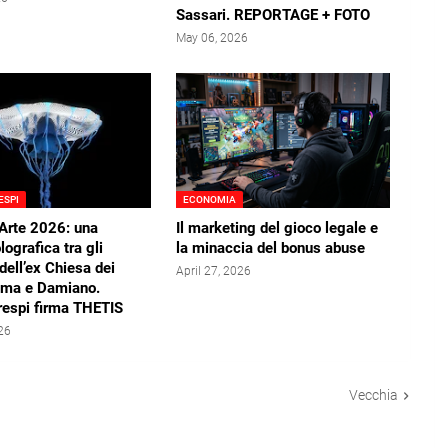
Sassari. REPORTAGE + FOTO
May 06, 2026
ESPI
ECONOMIA
Arte 2026: una
Il marketing del gioco legale e
ografica tra gli
la minaccia del bonus abuse
 dell’ex Chiesa dei
April 27, 2026
sma e Damiano.
respi firma THETIS
026
Vecchia