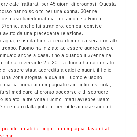
ervicale fratturati per 45 giorni di prognosi. Questa
ccorso hanno sciolto per una donna, 30enne,
e del caso lunedì mattina in ospedale a Rimini.
, 37enne, anche lui straniero, con cui convive
a avuto da una precedente relazione.
omagna, è uscita fuori a cena domenica sera con altri
i troppo, l'uomo ha iniziato ad essere aggressivo e
ntinuato anche a casa, fino a quando il 37enne ha
nte ubriaco verso le 2 e 30. La donna ha raccontato
 di essere stata aggredita a calci e pugni, il figlio
 Una volta sfogata la sua ira, l'uomo è uscito
onna ha prima accompagnato suo figlio a scuola,
di farsi medicare al pronto soccorso e di sporgere
isolato, altre volte l'uomo infatti avrebbe usato
 ricercato dalla polizia, per lui le accuse sono di
8-prende-a-calci-e-pugni-la-compagna-davanti-al-
cce.php