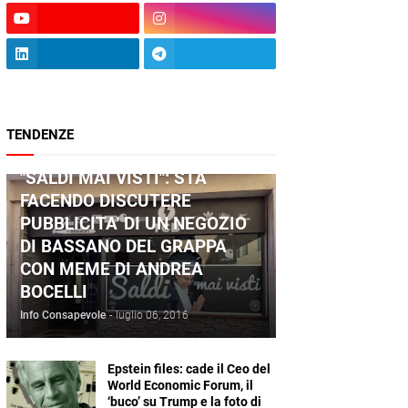
TENDENZE
ANDREA BOCELLI
"SALDI MAI VISTI": STA
FACENDO DISCUTERE
PUBBLICITA' DI UN NEGOZIO
DI BASSANO DEL GRAPPA
CON MEME DI ANDREA
BOCELLI
Info Consapevole
-
luglio 06, 2016
Epstein files: cade il Ceo del
World Economic Forum, il
‘buco’ su Trump e la foto di