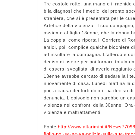
Tre costole rotte, una mano e il rachide c
è la diagnosi che i medici del pronto so
straniera, che si è presentata per le cur
Artefice della violenza, il suo compagno
assieme al figlio 13enne, che la donna h
La coppia, come riporta il Corriere di R
amici, poi, complice qualche bicchiere d
ad insultare la compagna. L'alterco è co
deciso di uscire per poi tornare totalme
di essersi svegliata, di averlo raggiunto e
13enne avrebbe cercato di sedare la lite.
nuovamente di casa. Lunedì mattina la d
poi, a causa dei forti dolori, ha deciso 
denuncia. L'episodio non sarebbe un caso 
violenza nei confronti della 30enne. Ora è
violenza e maltrattamenti.
Fonte:
http://www.altarimini.it/News7709
figlio-poi-se-ne-va-polizia-sulle-sue-tra