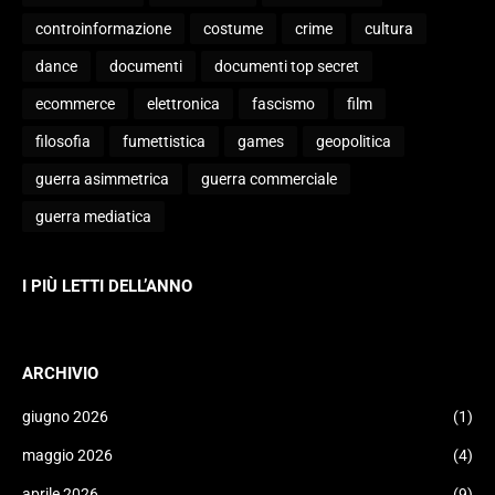
controinformazione
costume
crime
cultura
dance
documenti
documenti top secret
ecommerce
elettronica
fascismo
film
filosofia
fumettistica
games
geopolitica
guerra asimmetrica
guerra commerciale
guerra mediatica
I PIÙ LETTI DELL’ANNO
ARCHIVIO
giugno 2026
(1)
maggio 2026
(4)
aprile 2026
(9)