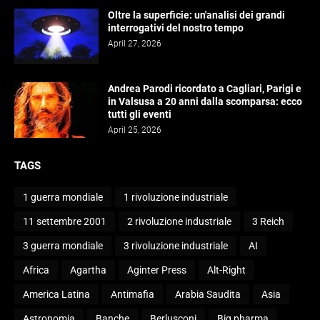
Oltre la superficie: un'analisi dei grandi
interrogativi del nostro tempo
April 27, 2026
Andrea Parodi ricordato a Cagliari, Parigi e
in Valsusa a 20 anni dalla scomparsa: ecco
tutti gli eventi
April 25, 2026
TAGS
1 guerra mondiale
1 rivoluzione industriale
11 settembre 2001
2 rivoluzione industriale
3 Reich
3 guerra mondiale
3 rivoluzione industriale
AI
Africa
Agartha
Aginter Press
Alt-Right
America Latina
Antimafia
Arabia Saudita
Asia
Astronomia
Banche
Berlusconi
Big pharma