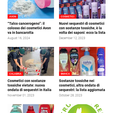
AVON
COSMETICI
“Talco cancerogeno”: il
Nuovi sequestri di cosmetici
colosso dei cosmetici Avon
con sostanze tossiche, è la
va in bancarotta
volta dei saponi: ecco la lista
August 16, 2024
December 12, 2023
CALABRIA
BMHCA
Cosmetici con sostanze
Sostanze tossiche nei
tossiche vietate: nuova
cosmetici, altra ondata di
ondata di sequestri in Italia
sequestri: la lista aggiornata
November 01, 2023
October 28, 2023