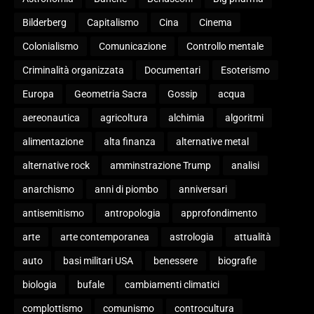
Bilderberg
Capitalismo
Cina
Cinema
Colonialismo
Comunicazione
Controllo mentale
Criminalità organizzata
Documentari
Esoterismo
Europa
Geometria Sacra
Gossip
acqua
aereonautica
agricoltura
alchimia
algoritmi
alimentazione
alta finanza
alternative metal
alternative rock
amminstrazione Trump
analisi
anarchismo
anni di piombo
anniversari
antisemitismo
antropologia
approfondimento
arte
arte contemporanea
astrologia
attualità
auto
basi militari USA
benessere
biografie
biologia
bufale
cambiamenti climatici
complottismo
comunismo
controcultura