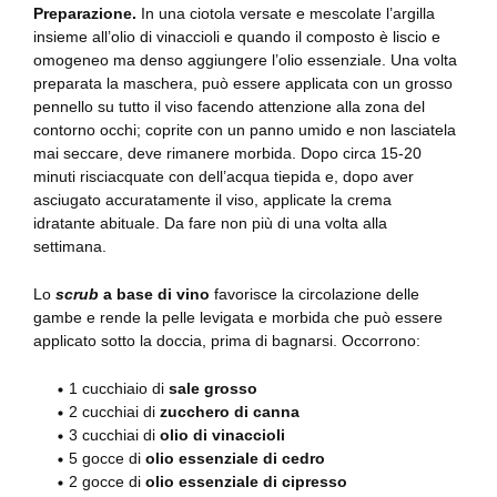
Preparazione.
In una ciotola versate e mescolate l’argilla
insieme all’olio di vinaccioli e quando il composto è liscio e
omogeneo ma denso aggiungere l’olio essenziale. Una volta
preparata la maschera, può essere applicata con un grosso
pennello su tutto il viso facendo attenzione alla zona del
contorno occhi; coprite con un panno umido e non lasciatela
mai seccare, deve rimanere morbida. Dopo circa 15-20
minuti risciacquate con dell’acqua tiepida e, dopo aver
asciugato accuratamente il viso, applicate la crema
idratante abituale. Da fare non più di una volta alla
settimana.
Lo
scrub
a base di vino
favorisce la circolazione delle
gambe e rende la pelle levigata e morbida che può essere
applicato sotto la doccia, prima di bagnarsi. Occorrono:
1 cucchiaio di
sale grosso
2 cucchiai di
zucchero di canna
3 cucchiai di
olio di vinaccioli
5 gocce di
olio essenziale di cedro
2 gocce di
olio essenziale di cipresso