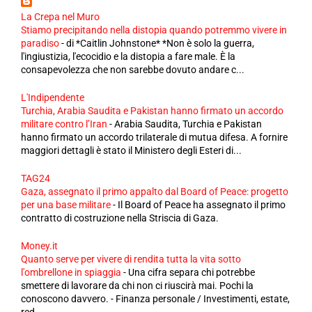
La Crepa nel Muro
Stiamo precipitando nella distopia quando potremmo vivere in
paradiso
-
di *Caitlin Johnstone* *Non è solo la guerra,
l'ingiustizia, l'ecocidio e la distopia a fare male. È la
consapevolezza che non sarebbe dovuto andare c...
L'Indipendente
Turchia, Arabia Saudita e Pakistan hanno firmato un accordo
militare contro l’Iran
-
Arabia Saudita, Turchia e Pakistan
hanno firmato un accordo trilaterale di mutua difesa. A fornire
maggiori dettagli è stato il Ministero degli Esteri di...
TAG24
Gaza, assegnato il primo appalto dal Board of Peace: progetto
per una base militare
-
Il Board of Peace ha assegnato il primo
contratto di costruzione nella Striscia di Gaza.
Money.it
Quanto serve per vivere di rendita tutta la vita sotto
l'ombrellone in spiaggia
-
Una cifra separa chi potrebbe
smettere di lavorare da chi non ci riuscirà mai. Pochi la
conoscono davvero. - Finanza personale / Investimenti, estate,