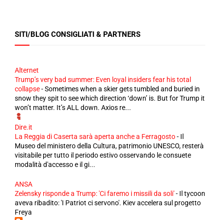
SITI/BLOG CONSIGLIATI & PARTNERS
Alternet
Trump’s very bad summer: Even loyal insiders fear his total
collapse
-
Sometimes when a skier gets tumbled and buried in
snow they spit to see which direction ‘down’ is. But for Trump it
won’t matter. It’s ALL down. Axios re...
Dire.it
La Reggia di Caserta sarà aperta anche a Ferragosto
-
Il
Museo del ministero della Cultura, patrimonio UNESCO, resterà
visitabile per tutto il periodo estivo osservando le consuete
modalità d'accesso e il gi...
ANSA
Zelensky risponde a Trump: 'Ci faremo i missili da soli'
-
Il tycoon
aveva ribadito: 'I Patriot ci servono'. Kiev accelera sul progetto
Freya