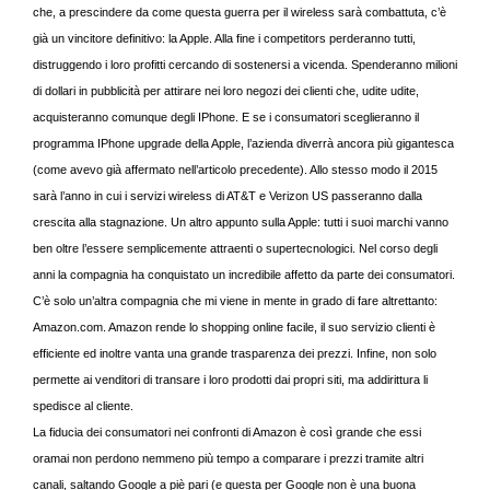
che, a prescindere da come questa guerra per il wireless sarà combattuta, c’è
già un vincitore definitivo: la Apple. Alla fine i competitors perderanno tutti,
distruggendo i loro profitti cercando di sostenersi a vicenda. Spenderanno milioni
di dollari in pubblicità per attirare nei loro negozi dei clienti che, udite udite,
acquisteranno comunque degli IPhone. E se i consumatori sceglieranno il
programma IPhone upgrade della Apple, l’azienda diverrà ancora più gigantesca
(come avevo già affermato nell’articolo precedente). Allo stesso modo il 2015
sarà l’anno in cui i servizi wireless di AT&T e Verizon US passeranno dalla
crescita alla stagnazione. Un altro appunto sulla Apple: tutti i suoi marchi vanno
ben oltre l’essere semplicemente attraenti o supertecnologici. Nel corso degli
anni la compagnia ha conquistato un incredibile affetto da parte dei consumatori.
C’è solo un’altra compagnia che mi viene in mente in grado di fare altrettanto:
Amazon.com. Amazon rende lo shopping online facile, il suo servizio clienti è
efficiente ed inoltre vanta una grande trasparenza dei prezzi. Infine, non solo
permette ai venditori di transare i loro prodotti dai propri siti, ma addirittura li
spedisce al cliente.
La fiducia dei consumatori nei confronti di Amazon è così grande che essi
oramai non perdono nemmeno più tempo a comparare i prezzi tramite altri
canali, saltando Google a piè pari (e questa per Google non è una buona