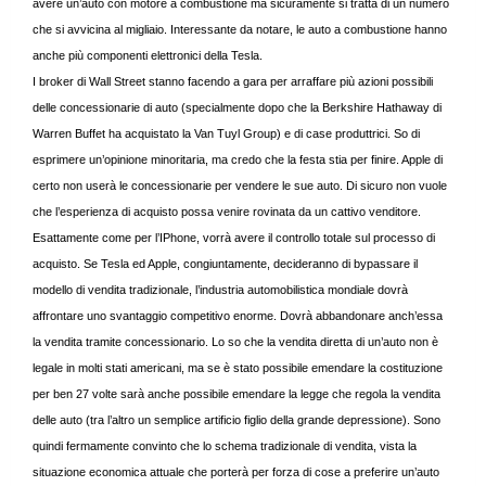
avere un’auto con motore a combustione ma sicuramente si tratta di un numero
che si avvicina al migliaio. Interessante da notare, le auto a combustione hanno
anche più componenti elettronici della Tesla.
I broker di Wall Street stanno facendo a gara per arraffare più azioni possibili
delle concessionarie di auto (specialmente dopo che la Berkshire Hathaway di
Warren Buffet ha acquistato la Van Tuyl Group) e di case produttrici. So di
esprimere un’opinione minoritaria, ma credo che la festa stia per finire. Apple di
certo non userà le concessionarie per vendere le sue auto. Di sicuro non vuole
che l’esperienza di acquisto possa venire rovinata da un cattivo venditore.
Esattamente come per l’IPhone, vorrà avere il controllo totale sul processo di
acquisto. Se Tesla ed Apple, congiuntamente, decideranno di bypassare il
modello di vendita tradizionale, l’industria automobilistica mondiale dovrà
affrontare uno svantaggio competitivo enorme. Dovrà abbandonare anch’essa
la vendita tramite concessionario. Lo so che la vendita diretta di un’auto non è
legale in molti stati americani, ma se è stato possibile emendare la costituzione
per ben 27 volte sarà anche possibile emendare la legge che regola la vendita
delle auto (tra l’altro un semplice artificio figlio della grande depressione). Sono
quindi fermamente convinto che lo schema tradizionale di vendita, vista la
situazione economica attuale che porterà per forza di cose a preferire un’auto