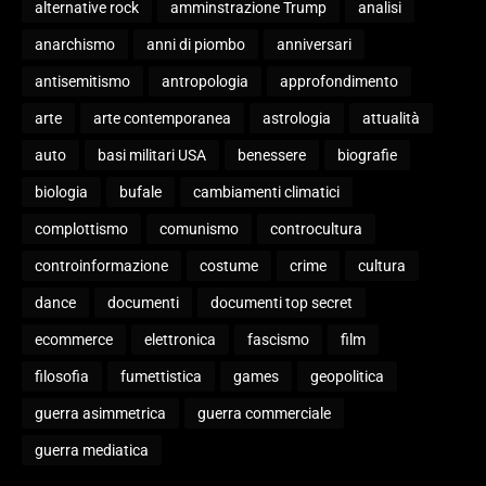
alternative rock
amminstrazione Trump
analisi
anarchismo
anni di piombo
anniversari
antisemitismo
antropologia
approfondimento
arte
arte contemporanea
astrologia
attualità
auto
basi militari USA
benessere
biografie
biologia
bufale
cambiamenti climatici
complottismo
comunismo
controcultura
controinformazione
costume
crime
cultura
dance
documenti
documenti top secret
ecommerce
elettronica
fascismo
film
filosofia
fumettistica
games
geopolitica
guerra asimmetrica
guerra commerciale
guerra mediatica