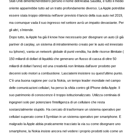
Stati Uniti dimenticherebbero persino il nome dell’Arabia Saudita, e tutto il medio
oriente apparirebbe tutto ad un tratto profondamente diverso. La Apple potrebbe
essere stata troppo ottimista nell’aver previsto il lancio della sua auto nel 2019,
ma comunque vada il suo ingresso nel settore avrà un impatto devastante. Per
gli altri, s’intende.
Dopo tutto, la Apple ha già il know how necessario per disegnare un auto (è già
partner di carplay, un sistema di intrattenimento creato per le auto ed innestato
su Iphone), vanta un network globale di punti vendita, ha delle risorse illimitate (
150 miliardi di dollari di liquidità che generano un flusso di cassa di oltre 50
miliardi di dollari l’anno) ed una creatività non limitata dall’aver prodotto per
decenni solo motori a combustione. Lasciatemi insistere su quest’ultimo punto.
C’è una buona ragione per cui la Nokia, un tempo leader mondiale nel campo
delle comunicazioni cellulari, ha perso la sfida contro gli IPhone della Apple. Il
suo patrimonio di conoscenze è troppo istituzionalizzato. Utilizza centinaia di
ingegneri solo per potenziare l’intelligenza di un cellulare che resta
sostanzialmente stupido. Ha cercato di trasformare un sistema operativo per
cellulari superato come il Symbian in un sistema operativo per smartphone. E
malgrado la Apple abbia praticamente tracciato la via su come disegnare uno
smartphone, la Nokia insiste ancora nel vedere i proprio prodotti solo come un