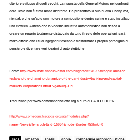
ulteriore sviluppo di quelli vecchi. La risposta della General Motors nei confronti
della Tesla non è stata molto differente. Ha presentato la sua nuova Chevy Volt,
nient’altro che un’auto con motore a combustione dentro cui ne è stato installato
uno elettrico. A meno che la vecchia industria automobilistica non riesca a
creare un reparto totalmente distaccato da tutto il resto delle operazioni, sarà
molto difficile che i suoi ingegneri riescano a trasformare il proprio paradigma di
pensiero e diventare veri ideatori di auto elettriche.
Fonte:
http://www.institutionalinvestor.com/blogarticle/3493738/apple-amazon-
tesla-and-the-changing-dynamics-of-the-car-industry/banking-and-capital-
markets-corporations.html#.Vg4iAXvjCUd
Traduzione per
www.comedonchisciotte.org
a cura di CARLO FILIERI
http://www.comedonchisciotte.org/site/modules.php?
name=News&file=article&sid=15654&mode=&order=0&thold=0
Tags
Amazon
analisi
Apple
compagnie automobilistiche