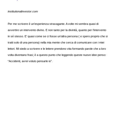
institutionalinvestor.com
Per me scrivere è un’esperienza stravagante. A volte mi sembra quasi di
avvertire un intervento divino. E non tanto per la divinità, quanto per l’intervento
in sé stesso. E’ quasi come se ci fosse un’altra persona ( e spero proprio che si
tratti solo di una persona) nella mia mente che cerca di comunicare con i miei
lettori. Mi siedo a scrivere e le lettere prendono vita formando parole che a loro
volta diventano frasi; è a questo punto che leggendo queste nuove idee penso:
“Accidenti, avrei voluto pensarle io”.