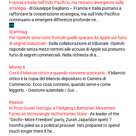
Francia e Italia nell’Indo Pacifico, ma restano divergenze sulla
strategia
-
di Giuseppe Gagliano – Francia e Italia puntano a
rafforzare la cooperazione strategica, ma sull’Indo Pacifico
continuano a emergere differenze profonde ne...
Startmag
Per OpenAI sono tutte frottole quelle sparate da Apple sul furto
di segreti industriali
-
Dalla collaborazione al tribunale. OpenAI
risponde senza mezzi termini alle accuse di Apple sul presunto
furto di segreti commerciali. Nella richiesta di a...
Money.it
Cos'è il bilancio ottico e quando conviene scaricarlo
-
Il bilancio
ottico è la copia del bilancio depositato in Camera di
Commercio. Ecco cosa contiene, quando serve e come
leggerlo. - Gestione aziendale / Gui...
Reason
In Post-Soviet Georgia, a Fledgling Libertarian Movement
Faces an Increasingly Authoritarian State
-
As leader of the
“Girchi—More Freedom” party, Zurah Japaridze spent 7
months jailed as a political prisoner. He’s prepared to spend
much longer there if he...