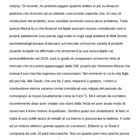
notizia). Di recente, ho preferito pagare qualche dollaro in più su Amazon
piuttosto che ricorrere ad un website concorrente sapendo che, in caso di
restituzione del prodotto, esso sarebbe avvenuto senza alcun problema. Tutta
questa fiducia fa si che Amazon ed Apple possano essere considerate vere e
proprie piattaforme (una parola oggi molto in voga negli ambienti di Wall Street)
permettendogli dunque di lanciare sul mercato un’enorme varietà di prodotti.
Quando la Apple ha affermato che presenterà la sua nuova Apple car,
presumibilmente nel 2019, sarà in grado di conquistare un’enorme fetta di
mercato che era prima appannaggio della GM, proprio per l’immensa fiducia che
oramai il suo marchio ingenera nei consumatori. Nel momento in cui la mia figlia
più piccola, Mia Sarah, che ora ha 2 anni, imparerà a guidare, i motori a
combustione interna saranno ormai considerati una reliquia del passato da
consegnare ai musei (esattamente come la Ford T). Mi è venuto da sorridere
recentemente dopo aver visitato uno store della Tesla ed aver avuto modo di
osservare il treno motore di quell’auto. Sembra quasi uno skateboard: di fatto si
tratta di una sottile lastra di metallo al cui interno è posizionata la batteria, 4 ruote
ed un motore elettrico grande quanto un cocomero. Ebbene si, la Tesla è
composta da sole 18 parti meccaniche. Non so quante parti meccaniche possa