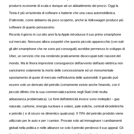
produrre economie di scala e dunque ad un abbattimento dei prezzi. Oggi la
Tesla è più un’azienda di software e batterie che una casa automobilistica.
D’altronde, come abbiamo da poco scoperto, anche la Volkswagen produce più
software di quanto pensassimo.
Ricordo il giorno in cui otto anni fa la Apple introdusse il suo primo smartphone
sul mercato. Nessuno allora sospettò che questo piccolo apparecchio (con tutti
gli altri smartphone che ne sono poi conseguiti) avrebbe permesso lo sviluppo di
Uber, un servizio che sta rendendo praticamente disoccupati tutti i tassisti del
mondo. Ma le finora impreviste conseguenze dell’avvento dell’auto elettrica non
sanciranno solamente la morte delle concessionarie ed un monumentale
spostamento di quote di mercato nell’industria delle automobili. Il gasolio può
essere solo un derivato del petrolio (certamente esiste anche l’etanolo, con il
piccolo difetto che la sua commercializzazione negli Stati Uniti risulta
abbastanza problematica). Le fonti dell’elettricità invece sono molteplici – gas
naturale, carbone, energia nucleare e solare, pale eoliche, centrali idroelettriche
e petrolio ( e di sicuro ne dimentico qualcuna). Il 70% del petrolio prodotto viene
utilizzato per le auto e per i camion. Provate solo ad immaginare i cambiamenti
globali nella politica e nelle alleanze se solo il petrolio perdesse il suo appeal. Gli