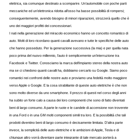
elettrica, sia comunque destinato a scomparire. Un’automobile con poche parti
meccaniche ed un’elettronica ridotta all’osso ha basse possibilità di rompersi;
conseguentemente, avendo bisogno di minori riparazioni, strozzerà quello che è
uno dei maggiori profitti dei concessionari.
I nati nella generazione del miracolo economico hanno un concetto romantico di
auto. Molti di loro ricordano quanti cavalli avevano e tutte le specifiche delle auto
che hanno posseduto. Per la generazione successiva (la mia) e per quella nata
poco prima del nuovo millennio, l’auto è semplicemente un’interruzione tra
Facebook e Twitter. Conosciamo la marca dell’impianto stereo della nostra auto
ma se ci chiedono quanti cavalli ha, dobbiamo cercarlo su Google. Siamo poco
romantici nei confronti delle nostre auto e proviamo una fedeltà molto maggiore
verso Apple o Google. E la cosa strabiliante di queste auto elettriche è che non
sono molto diverse da uno smartphone. Il prezzo di questi nel corso degli anni
ha subito un forte calo a causa dei loro componenti che sono di fatto diventati
beni di largo consumo. A parte le ruote e le candele di accensione non troverete
in una Ford o in una GM molti componenti simili tra loro. E la possibilità che tali
prodotti diventino beni di largo consumo è decisamente limitata. D’altra parte
invece, la semplicità delle auto elettriche e le ambizioni di Apple, Tesla e di
chiunque altro vorrà diventare parte integrante di tale mercato porterà a