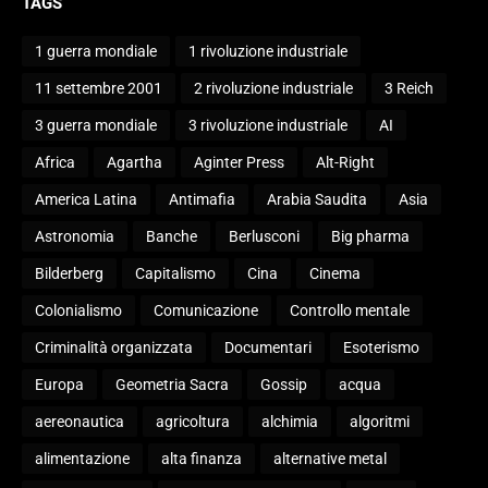
TAGS
1 guerra mondiale
1 rivoluzione industriale
11 settembre 2001
2 rivoluzione industriale
3 Reich
3 guerra mondiale
3 rivoluzione industriale
AI
Africa
Agartha
Aginter Press
Alt-Right
America Latina
Antimafia
Arabia Saudita
Asia
Astronomia
Banche
Berlusconi
Big pharma
Bilderberg
Capitalismo
Cina
Cinema
Colonialismo
Comunicazione
Controllo mentale
Criminalità organizzata
Documentari
Esoterismo
Europa
Geometria Sacra
Gossip
acqua
aereonautica
agricoltura
alchimia
algoritmi
alimentazione
alta finanza
alternative metal