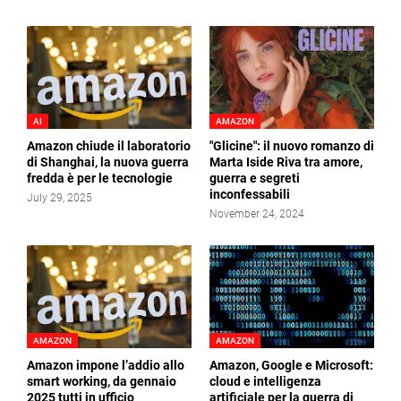
AI
AMAZON
Amazon chiude il laboratorio
"Glicine": il nuovo romanzo di
di Shanghai, la nuova guerra
Marta Iside Riva tra amore,
fredda è per le tecnologie
guerra e segreti
inconfessabili
July 29, 2025
November 24, 2024
AMAZON
AMAZON
Amazon impone l’addio allo
Amazon, Google e Microsoft:
smart working, da gennaio
cloud e intelligenza
2025 tutti in ufficio
artificiale per la guerra di