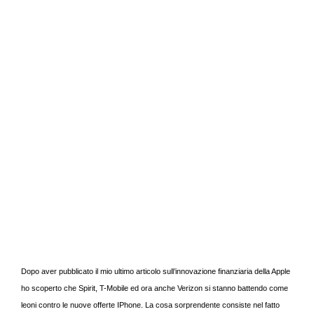
Dopo aver pubblicato il mio ultimo articolo sull’innovazione finanziaria della Apple
ho scoperto che Spirit, T-Mobile ed ora anche Verizon si stanno battendo come
leoni contro le nuove offerte IPhone. La cosa sorprendente consiste nel fatto