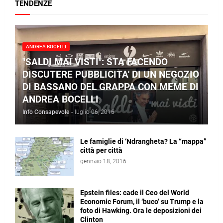
TENDENZE
ANDREA BOCELLI
"SALDI MAI VISTI": STA FACENDO
DISCUTERE PUBBLICITA' DI UN NEGOZIO
DI BASSANO DEL GRAPPA CON MEME DI
ANDREA BOCELLI
Info Consapevole
-
luglio 06, 2016
Le famiglie di ‘Ndrangheta? La “mappa”
città per città
gennaio 18, 2016
Epstein files: cade il Ceo del World
Economic Forum, il ‘buco’ su Trump e la
foto di Hawking. Ora le deposizioni dei
Clinton