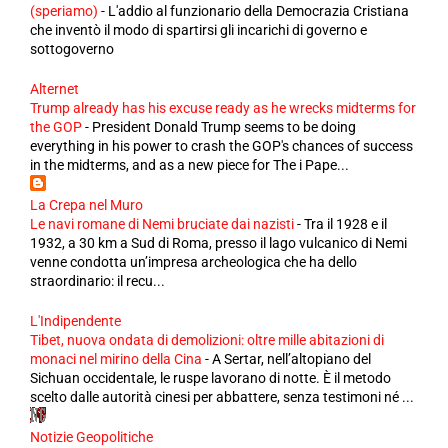
(speriamo)
-
L'addio al funzionario della Democrazia Cristiana
che inventò il modo di spartirsi gli incarichi di governo e
sottogoverno
Alternet
Trump already has his excuse ready as he wrecks midterms for
the GOP
-
President Donald Trump seems to be doing
everything in his power to crash the GOP's chances of success
in the midterms, and as a new piece for The i Pape...
La Crepa nel Muro
Le navi romane di Nemi bruciate dai nazisti
-
Tra il 1928 e il
1932, a 30 km a Sud di Roma, presso il lago vulcanico di Nemi
venne condotta un’impresa archeologica che ha dello
straordinario: il recu...
L'Indipendente
Tibet, nuova ondata di demolizioni: oltre mille abitazioni di
monaci nel mirino della Cina
-
A Sertar, nell’altopiano del
Sichuan occidentale, le ruspe lavorano di notte. È il metodo
scelto dalle autorità cinesi per abbattere, senza testimoni né ...
Notizie Geopolitiche