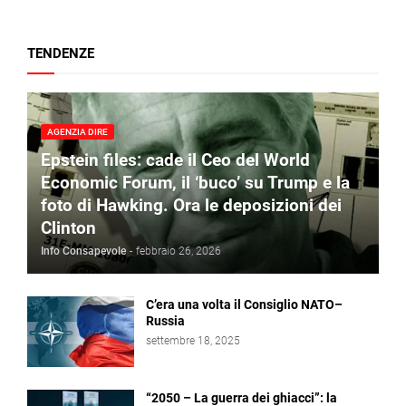
TENDENZE
AGENZIA DIRE
Epstein files: cade il Ceo del World
Economic Forum, il ‘buco’ su Trump e la
foto di Hawking. Ora le deposizioni dei
Clinton
Info Consapevole
-
febbraio 26, 2026
C’era una volta il Consiglio NATO–
Russia
settembre 18, 2025
“2050 – La guerra dei ghiacci”: la