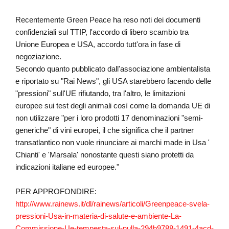
Recentemente Green Peace ha reso noti dei documenti
confidenziali sul TTIP, l'accordo di libero scambio tra
Unione Europea e USA, accordo tutt'ora in fase di
negoziazione.
Secondo quanto pubblicato dall'associazione ambientalista
e riportato su "Rai News", gli USA starebbero facendo delle
"pressioni" sull'UE rifiutando, tra l'altro, le limitazioni
europee sui test degli animali così come la domanda UE di
non utilizzare "
per i loro prodotti 17 denominazioni "semi-
generiche" di vini europei, il che significa che il partner
transatlantico non vuole rinunciare ai marchi made in Usa '
Chianti' e 'Marsala' nonostante questi siano protetti da
indicazioni italiane ed europee."
PER APPROFONDIRE:
http://www.rainews.it/dl/rainews/articoli/Greenpeace-svela-
pressioni-Usa-in-materia-di-salute-e-ambiente-La-
Commissione-Ue-tempesta-sul-nulla-294b9788-1491-4acd-