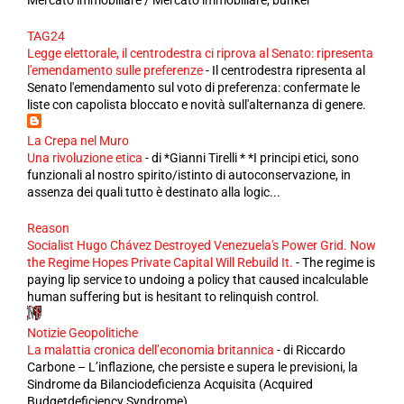
Mercato immobiliare / Mercato immobiliare, bunker
TAG24
Legge elettorale, il centrodestra ci riprova al Senato: ripresenta
l'emendamento sulle preferenze
-
Il centrodestra ripresenta al
Senato l'emendamento sul voto di preferenza: confermate le
liste con capolista bloccato e novità sull'alternanza di genere.
La Crepa nel Muro
Una rivoluzione etica
-
di *Gianni Tirelli * *I principi etici, sono
funzionali al nostro spirito/istinto di autoconservazione, in
assenza dei quali tutto è destinato alla logic...
Reason
Socialist Hugo Chávez Destroyed Venezuela's Power Grid. Now
the Regime Hopes Private Capital Will Rebuild It.
-
The regime is
paying lip service to undoing a policy that caused incalculable
human suffering but is hesitant to relinquish control.
Notizie Geopolitiche
La malattia cronica dell’economia britannica
-
di Riccardo
Carbone – L’inflazione, che persiste e supera le previsioni, la
Sindrome da Bilanciodeficienza Acquisita (Acquired
Budgetdeficiency Syndrome), ...