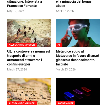
situazione. Intervista a
e la minaccia del bonus
Francesco Ferrante
abuse
May 10, 2026
April 27, 2026
ALESSANDRO MAUCERI
AI
UE, la controversa norma sul
Meta dice addio al
trasporto di armi e
Metaverso in favore di smart
armamenti attraverso i
glasses a riconoscimento
confini europei
facciale
March 27, 2026
March 23, 2026
ALESSANDRO MAUCERI
AGENZIA DIRE