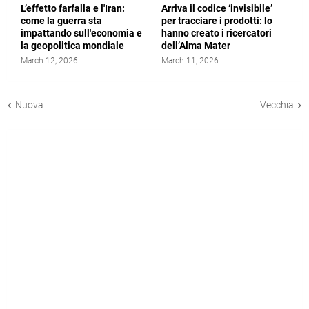
L’effetto farfalla e l'Iran:
Arriva il codice ‘invisibile’
come la guerra sta
per tracciare i prodotti: lo
impattando sull'economia e
hanno creato i ricercatori
la geopolitica mondiale
dell’Alma Mater
March 12, 2026
March 11, 2026
Nuova
Vecchia