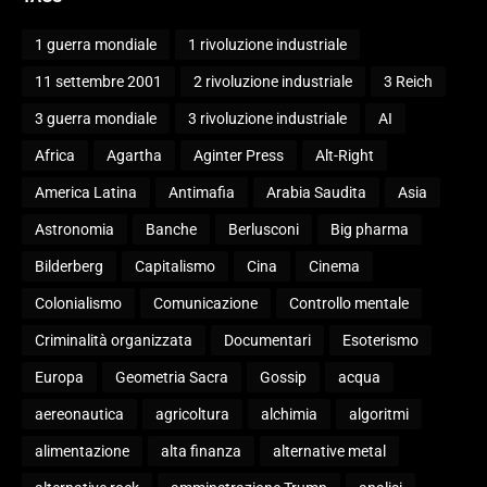
1 guerra mondiale
1 rivoluzione industriale
11 settembre 2001
2 rivoluzione industriale
3 Reich
3 guerra mondiale
3 rivoluzione industriale
AI
Africa
Agartha
Aginter Press
Alt-Right
America Latina
Antimafia
Arabia Saudita
Asia
Astronomia
Banche
Berlusconi
Big pharma
Bilderberg
Capitalismo
Cina
Cinema
Colonialismo
Comunicazione
Controllo mentale
Criminalità organizzata
Documentari
Esoterismo
Europa
Geometria Sacra
Gossip
acqua
aereonautica
agricoltura
alchimia
algoritmi
alimentazione
alta finanza
alternative metal