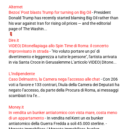
Alternet
Bezos' Post blasts Trump for turning on Big Oil
-
President
Donald Trump has recently started blaming Big Oil rather than
his war against Iran for rising oil prices — and the editorial
page of The Washin...
Dire.it
VIDEO| Ditonellapiaga allo Spin Time di Roma: il concerto
improvvisato in strada
-
"Ho voluto portare un po’ di
divertimento e leggerezza a tutte le persone", l'artista arrivata
in via Santa Croce in Gerusalemme L'articolo VIDEO| Ditone...
L'Indipendente
Caso Delmastro, la Camera nega l’accesso alle chat
-
Con 206
voti a favore e 133 contrari, l’Aula della Camera dei Deputati ha
negato l’accesso, da parte della Procura di Roma, ai messaggi
scambiati tra l’e...
Money.it
In vendita un bunker antiatomico con vista mare, costa meno
di un appartamento
-
In vendita nel Kent un ex bunker
antiatomico della Guerra Fredda a soli 45.000 sterline. -