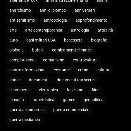
alternative rock
amminstrazione Trump
analisi
anarchismo
anni di piombo
anniversari
antisemitismo
antropologia
approfondimento
arte
arte contemporanea
astrologia
attualità
auto
basi militari USA
benessere
biografie
biologia
bufale
cambiamenti climatici
complottismo
comunismo
controcultura
controinformazione
costume
crime
cultura
dance
documenti
documenti top secret
ecommerce
elettronica
fascismo
film
filosofia
fumettistica
games
geopolitica
guerra asimmetrica
guerra commerciale
guerra mediatica