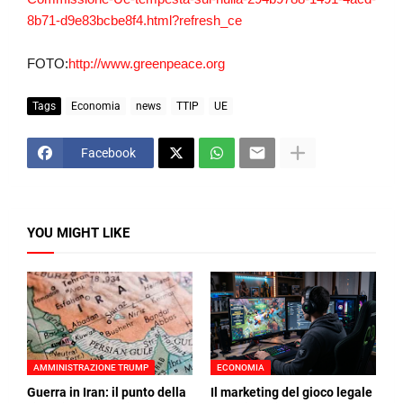
8b71-d9e83bcbe8f4.html?refresh_ce
FOTO:
http://www.greenpeace.org
Tags
Economia
news
TTIP
UE
Facebook
YOU MIGHT LIKE
AMMINISTRAZIONE TRUMP
ECONOMIA
Guerra in Iran: il punto della
Il marketing del gioco legale