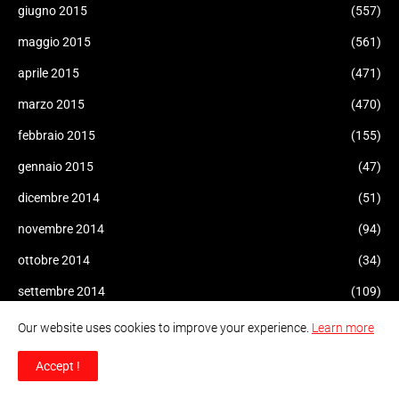
giugno 2015
(557)
maggio 2015
(561)
aprile 2015
(471)
marzo 2015
(470)
febbraio 2015
(155)
gennaio 2015
(47)
dicembre 2014
(51)
novembre 2014
(94)
ottobre 2014
(34)
settembre 2014
(109)
agosto 2014
(47)
Our website uses cookies to improve your experience.
Learn more
luglio 2014
(96)
Accept !
giugno 2014
(93)