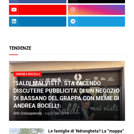
TENDENZE
ANDREA BOCELLI
"SALDI MAI VISTI": STA FACENDO
DISCUTERE PUBBLICITA' DI UN NEGOZIO
DI BASSANO DEL GRAPPA CON MEME DI
ANDREA BOCELLI
Info Consapevole
-
luglio 06, 2016
Le famiglie di ‘Ndrangheta? La “mappa”