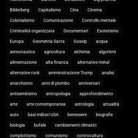
Bilderberg
Capitalismo
Cina
Cinema
Colonialismo
Comunicazione
Controllo mentale
Criminalità organizzata
Documentari
Esoterismo
Europa
Geometria Sacra
Gossip
acqua
aereonautica
agricoltura
alchimia
algoritmi
alimentazione
alta finanza
alternative metal
alternative rock
amminstrazione Trump
analisi
anarchismo
anni di piombo
anniversari
antisemitismo
antropologia
approfondimento
arte
arte contemporanea
astrologia
attualità
auto
basi militari USA
benessere
biografie
biologia
bufale
cambiamenti climatici
complottismo
comunismo
controcultura