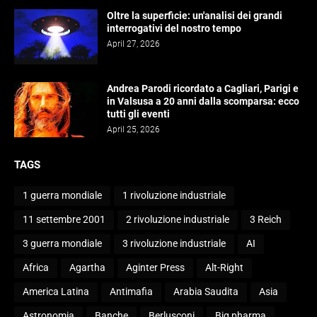
Oltre la superficie: un'analisi dei grandi
interrogativi del nostro tempo
April 27, 2026
Andrea Parodi ricordato a Cagliari, Parigi e
in Valsusa a 20 anni dalla scomparsa: ecco
tutti gli eventi
April 25, 2026
TAGS
1 guerra mondiale
1 rivoluzione industriale
11 settembre 2001
2 rivoluzione industriale
3 Reich
3 guerra mondiale
3 rivoluzione industriale
AI
Africa
Agartha
Aginter Press
Alt-Right
America Latina
Antimafia
Arabia Saudita
Asia
Astronomia
Banche
Berlusconi
Big pharma