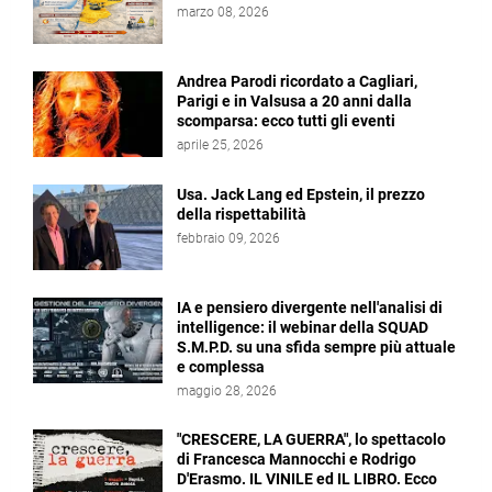
marzo 08, 2026
Andrea Parodi ricordato a Cagliari,
Parigi e in Valsusa a 20 anni dalla
scomparsa: ecco tutti gli eventi
aprile 25, 2026
Usa. Jack Lang ed Epstein, il prezzo
della rispettabilità
febbraio 09, 2026
IA e pensiero divergente nell'analisi di
intelligence: il webinar della SQUAD
S.M.P.D. su una sfida sempre più attuale
e complessa
maggio 28, 2026
"CRESCERE, LA GUERRA", lo spettacolo
di Francesca Mannocchi e Rodrigo
D'Erasmo. IL VINILE ed IL LIBRO. Ecco