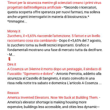
Timori per la sicurezza mentre gli scienziati creano i primi virus
progettati dall'intelligenza artificiale
-
*Secondo i ricercatori,
questa scoperta offre speranza per nuovi farmaci, ma solleva
anche urgenti interrogativi in ​​materia di biosicurezza.*
*Immagine...
Money.it
Zucchero, il +5,65% riaccende l'attenzione. 5 fattori e un livello
raccontano cosa sta cambiando
-
Dopo il +5,65% del 7 agosto,
lo zucchero torna su livelli tecnici importanti. Grafico e
fondamentali mostrano una fase di mercato tutta da decifrare.
- M...
Dire.it
A Cosenza un 34enne è morto dopo un pestaggio, il sindaco di
Fuscaldo: “Sgomento e dolore”
-
Antonio Perrotta, addetto alla
sicurezza al Castello di Sangineto, è stato coinvolto in una
rissa nella notte tra sabato e domenica L'articolo A Cosenza ...
Reason
America Invented Elevators. Now We Suck at Building Them.
-
America’s elevator shortage is making housing more
expensive, buildings less accessible, and cities less dynamic—