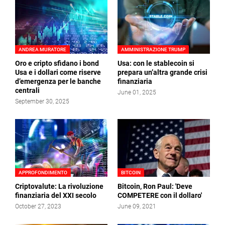
ANDREA MURATORE
AMMINISTRAZIONE TRUMP
Oro e cripto sfidano i bond
Usa: con le stablecoin si
Usa e i dollari come riserve
prepara un’altra grande crisi
d’emergenza per le banche
finanziaria
centrali
June 01, 2025
September 30, 2025
APPROFONDIMENTO
BITCOIN
Criptovalute: La rivoluzione
Bitcoin, Ron Paul: 'Deve
finanziaria del XXI secolo
COMPETERE con il dollaro'
October 27, 2023
June 09, 2021