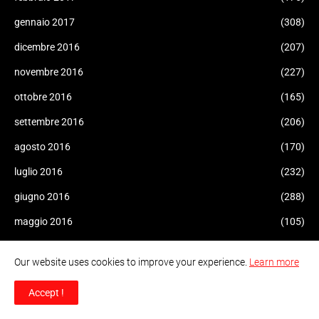
gennaio 2017
(308)
dicembre 2016
(207)
novembre 2016
(227)
ottobre 2016
(165)
settembre 2016
(206)
agosto 2016
(170)
luglio 2016
(232)
giugno 2016
(288)
maggio 2016
(105)
aprile 2016
(216)
Our website uses cookies to improve your experience.
Learn more
marzo 2016
(224)
Accept !
febbraio 2016
(34)