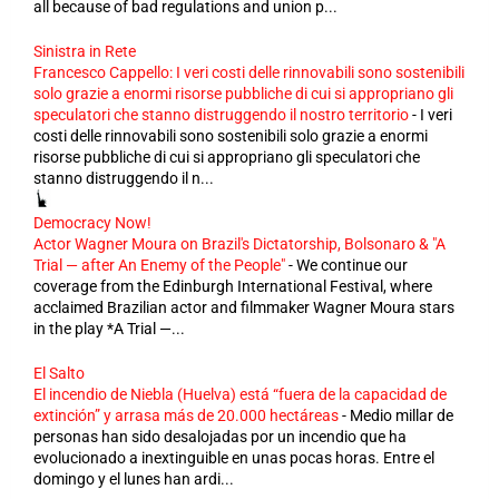
all because of bad regulations and union p...
Sinistra in Rete
Francesco Cappello: I veri costi delle rinnovabili sono sostenibili
solo grazie a enormi risorse pubbliche di cui si appropriano gli
speculatori che stanno distruggendo il nostro territorio
-
I veri
costi delle rinnovabili sono sostenibili solo grazie a enormi
risorse pubbliche di cui si appropriano gli speculatori che
stanno distruggendo il n...
Democracy Now!
Actor Wagner Moura on Brazil's Dictatorship, Bolsonaro & "A
Trial — after An Enemy of the People"
-
We continue our
coverage from the Edinburgh International Festival, where
acclaimed Brazilian actor and filmmaker Wagner Moura stars
in the play *A Trial —...
El Salto
El incendio de Niebla (Huelva) está “fuera de la capacidad de
extinción” y arrasa más de 20.000 hectáreas
-
Medio millar de
personas han sido desalojadas por un incendio que ha
evolucionado a inextinguible en unas pocas horas. Entre el
domingo y el lunes han ardi...