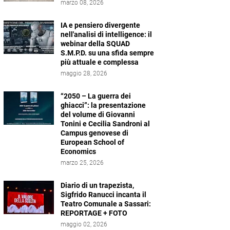
marzo 08, 2026
IA e pensiero divergente
nell'analisi di intelligence: il
webinar della SQUAD
S.M.P.D. su una sfida sempre
più attuale e complessa
maggio 28, 2026
“2050 – La guerra dei
ghiacci”: la presentazione
del volume di Giovanni
Tonini e Cecilia Sandroni al
Campus genovese di
European School of
Economics
marzo 25, 2026
Diario di un trapezista,
Sigfrido Ranucci incanta il
Teatro Comunale a Sassari:
REPORTAGE + FOTO
maggio 02, 2026