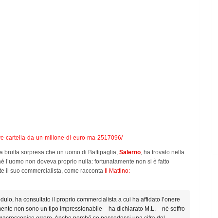
iceve-cartella-da-un-milione-di-euro-ma-2517096/
la brutta sorpresa che un uomo di Battipaglia,
Salerno
, ha trovato nella
hé l’uomo non doveva proprio nulla: fortunatamente non si è fatto
ite il suo commercialista, come racconta
Il Mattino:
credulo, ha consultato il proprio commercialista a cui ha affidato l’onere
mente non sono un tipo impressionabile – ha dichiarato M.L. – né soffro