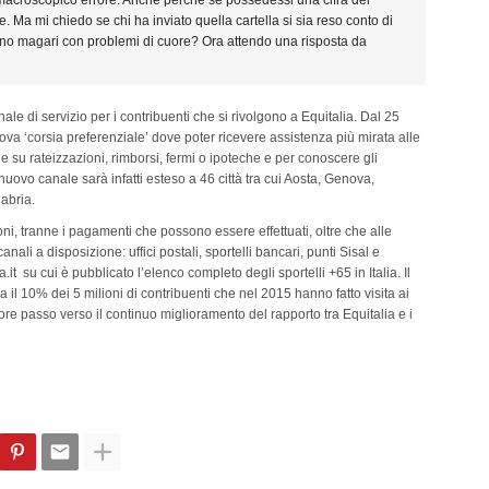
 un macroscopico errore. Anche perché se possedessi una cifra del
. Ma mi chiedo se chi ha inviato quella cartella si sia reso conto di
no magari con problemi di cuore? Ora attendo una risposta da
nale di servizio per i contribuenti che si rivolgono a Equitalia. Dal 25
 nuova ‘corsia preferenziale’ dove poter ricevere assistenza più mirata alle
e su rateizzazioni, rimborsi, fermi o ipoteche e per conoscere gli
 nuovo canale sarà infatti esteso a 46 città tra cui Aosta, Genova,
abria.
oni, tranne i pagamenti che possono essere effettuati, oltre che alle
canali a disposizione: uffici postali, sportelli bancari, punti Sisal e
it su cui è pubblicato l’elenco completo degli sportelli +65 in Italia. Il
 il 10% dei 5 milioni di contribuenti che nel 2015 hanno fatto visita ai
iore passo verso il continuo miglioramento del rapporto tra Equitalia e i