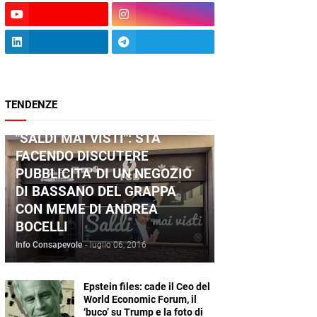
TENDENZE
ANDREA BOCELLI
"SALDI MAI VISTI": STA
FACENDO DISCUTERE
PUBBLICITA' DI UN NEGOZIO
DI BASSANO DEL GRAPPA
CON MEME DI ANDREA
BOCELLI
Info Consapevole
-
luglio 06, 2016
Epstein files: cade il Ceo del
World Economic Forum, il
‘buco’ su Trump e la foto di