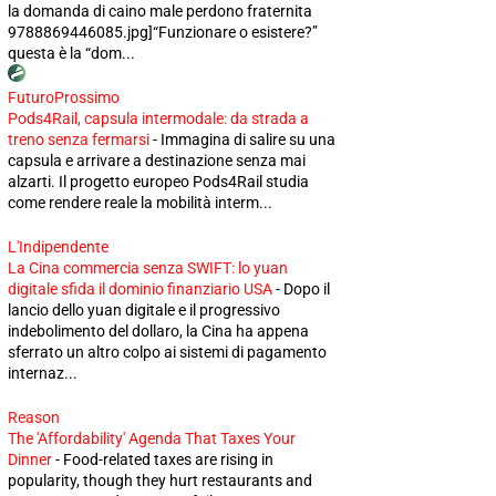
la domanda di caino male perdono fraternita
9788869446085.jpg]“Funzionare o esistere?”
questa è la “dom...
FuturoProssimo
Pods4Rail, capsula intermodale: da strada a
treno senza fermarsi
-
Immagina di salire su una
capsula e arrivare a destinazione senza mai
alzarti. Il progetto europeo Pods4Rail studia
come rendere reale la mobilità interm...
L'Indipendente
La Cina commercia senza SWIFT: lo yuan
digitale sfida il dominio finanziario USA
-
Dopo il
lancio dello yuan digitale e il progressivo
indebolimento del dollaro, la Cina ha appena
sferrato un altro colpo ai sistemi di pagamento
internaz...
Reason
The 'Affordability' Agenda That Taxes Your
Dinner
-
Food-related taxes are rising in
popularity, though they hurt restaurants and