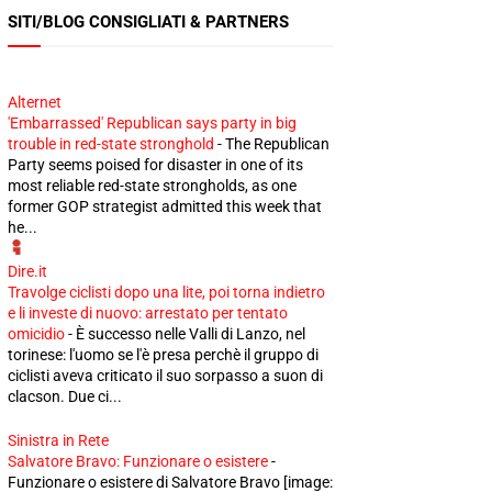
SITI/BLOG CONSIGLIATI & PARTNERS
Alternet
'Embarrassed' Republican says party in big
trouble in red-state stronghold
-
The Republican
Party seems poised for disaster in one of its
most reliable red-state strongholds, as one
former GOP strategist admitted this week that
he...
Dire.it
Travolge ciclisti dopo una lite, poi torna indietro
e li investe di nuovo: arrestato per tentato
omicidio
-
È successo nelle Valli di Lanzo, nel
torinese: l'uomo se l'è presa perchè il gruppo di
ciclisti aveva criticato il suo sorpasso a suon di
clacson. Due ci...
Sinistra in Rete
Salvatore Bravo: Funzionare o esistere
-
Funzionare o esistere di Salvatore Bravo [image: