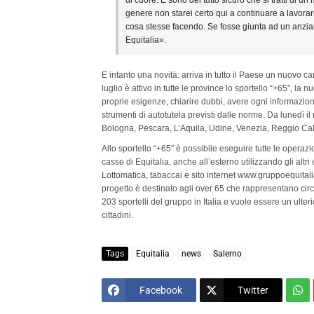
di cuore. E sono del tutto sicuro che si tratti di
genere non starei certo qui a continuare a lavorare
cosa stesse facendo. Se fosse giunta ad un anzia
Equitalia».
E intanto una novità: arriva in tutto il Paese un nuovo ca
luglio è attivo in tutte le province lo sportello “+65″, la
proprie esigenze, chiarire dubbi, avere ogni informazion
strumenti di autotutela previsti dalle norme. Da lunedì il
Bologna, Pescara, L’Aquila, Udine, Venezia, Reggio Cal
Allo sportello “+65″ è possibile eseguire tutte le operazi
casse di Equitalia, anche all’esterno utilizzando gli altri 
Lottomatica, tabaccai e sito internet www.gruppoequitalia.
progetto è destinato agli over 65 che rappresentano circa
203 sportelli del gruppo in Italia e vuole essere un ulter
cittadini.
Tags
Equitalia
news
Salerno
Facebook
Twitter