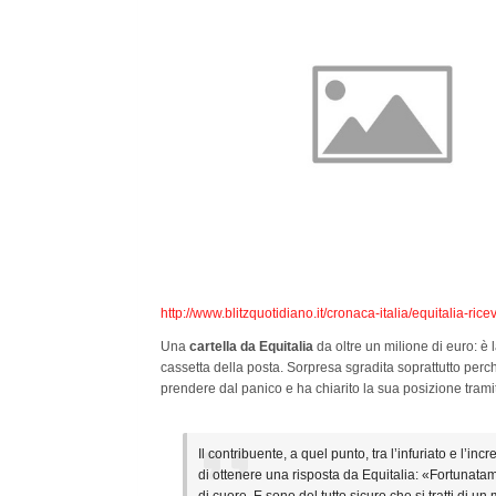
http://www.blitzquotidiano.it/cronaca-italia/equitalia-r
Una
cartella da Equitalia
da oltre un milione di euro: è 
cassetta della posta. Sorpresa sgradita soprattutto perc
prendere dal panico e ha chiarito la sua posizione tram
Il contribuente, a quel punto, tra l’infuriato e l’in
di ottenere una risposta da Equitalia: «Fortunata