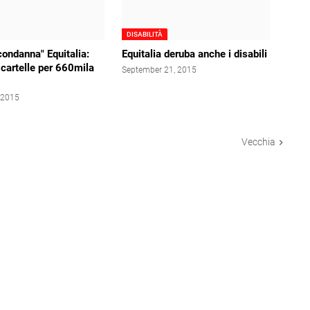
DISABILITÀ
condanna" Equitalia:
Equitalia deruba anche i disabili
 cartelle per 660mila
September 21, 2015
 2015
Vecchia