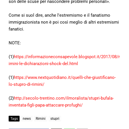
son delle scuse per nascondere problemi personali».
Come si suol dire, anche l'estremismo e il fanatismo
immigrazionista non è poi così meglio di altri estremismi
fanatici.
NOTE:
(1)
https://informazioneconsapevole.blogspot.it/2017/08/r
imini-le-dichiarazioni-shock-del.html
(1)
https://www.nextquotidiano.it/quelli-che-giustificano-
lo-stupro-di-rimini/
(2)
http://secolo-trentino.com/ilmoralista/stupri-bufala-
inventata-figli-papa-attaccare-profughi/
Tags
news
Rimini
stupri