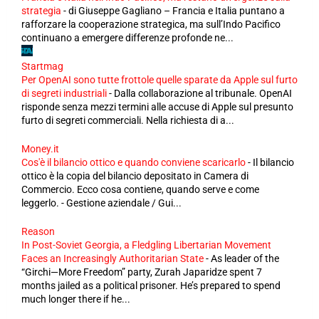
strategia
-
di Giuseppe Gagliano – Francia e Italia puntano a
rafforzare la cooperazione strategica, ma sull’Indo Pacifico
continuano a emergere differenze profonde ne...
Startmag
Per OpenAI sono tutte frottole quelle sparate da Apple sul furto
di segreti industriali
-
Dalla collaborazione al tribunale. OpenAI
risponde senza mezzi termini alle accuse di Apple sul presunto
furto di segreti commerciali. Nella richiesta di a...
Money.it
Cos'è il bilancio ottico e quando conviene scaricarlo
-
Il bilancio
ottico è la copia del bilancio depositato in Camera di
Commercio. Ecco cosa contiene, quando serve e come
leggerlo. - Gestione aziendale / Gui...
Reason
In Post-Soviet Georgia, a Fledgling Libertarian Movement
Faces an Increasingly Authoritarian State
-
As leader of the
“Girchi—More Freedom” party, Zurah Japaridze spent 7
months jailed as a political prisoner. He’s prepared to spend
much longer there if he...