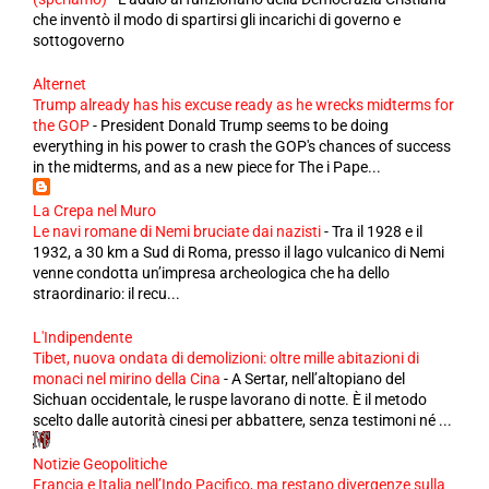
che inventò il modo di spartirsi gli incarichi di governo e
sottogoverno
Alternet
Trump already has his excuse ready as he wrecks midterms for
the GOP
-
President Donald Trump seems to be doing
everything in his power to crash the GOP's chances of success
in the midterms, and as a new piece for The i Pape...
La Crepa nel Muro
Le navi romane di Nemi bruciate dai nazisti
-
Tra il 1928 e il
1932, a 30 km a Sud di Roma, presso il lago vulcanico di Nemi
venne condotta un’impresa archeologica che ha dello
straordinario: il recu...
L'Indipendente
Tibet, nuova ondata di demolizioni: oltre mille abitazioni di
monaci nel mirino della Cina
-
A Sertar, nell’altopiano del
Sichuan occidentale, le ruspe lavorano di notte. È il metodo
scelto dalle autorità cinesi per abbattere, senza testimoni né ...
Notizie Geopolitiche
Francia e Italia nell’Indo Pacifico, ma restano divergenze sulla