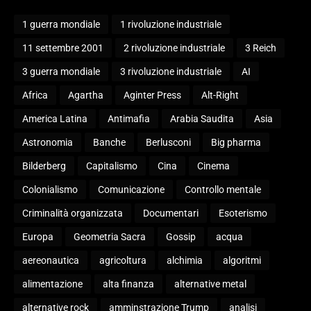
1 guerra mondiale
1 rivoluzione industriale
11 settembre 2001
2 rivoluzione industriale
3 Reich
3 guerra mondiale
3 rivoluzione industriale
AI
Africa
Agartha
Aginter Press
Alt-Right
America Latina
Antimafia
Arabia Saudita
Asia
Astronomia
Banche
Berlusconi
Big pharma
Bilderberg
Capitalismo
Cina
Cinema
Colonialismo
Comunicazione
Controllo mentale
Criminalità organizzata
Documentari
Esoterismo
Europa
Geometria Sacra
Gossip
acqua
aereonautica
agricoltura
alchimia
algoritmi
alimentazione
alta finanza
alternative metal
alternative rock
amminstrazione Trump
analisi