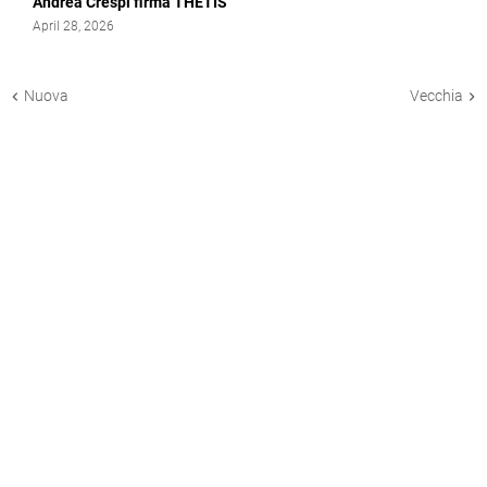
Andrea Crespi firma THETIS
April 28, 2026
Nuova
Vecchia