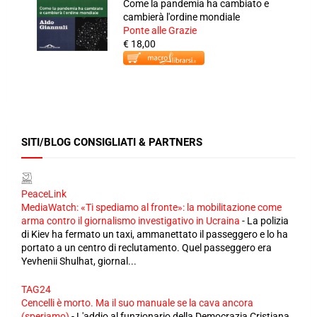
Come la pandemia ha cambiato e
cambierà l'ordine mondiale
Ponte alle Grazie
€ 18,00
SITI/BLOG CONSIGLIATI & PARTNERS
PeaceLink
MediaWatch: «Ti spediamo al fronte»: la mobilitazione come
arma contro il giornalismo investigativo in Ucraina
-
La polizia
di Kiev ha fermato un taxi, ammanettato il passeggero e lo ha
portato a un centro di reclutamento. Quel passeggero era
Yevhenii Shulhat, giornal...
TAG24
Cencelli è morto. Ma il suo manuale se la cava ancora
(speriamo)
-
L'addio al funzionario della Democrazia Cristiana