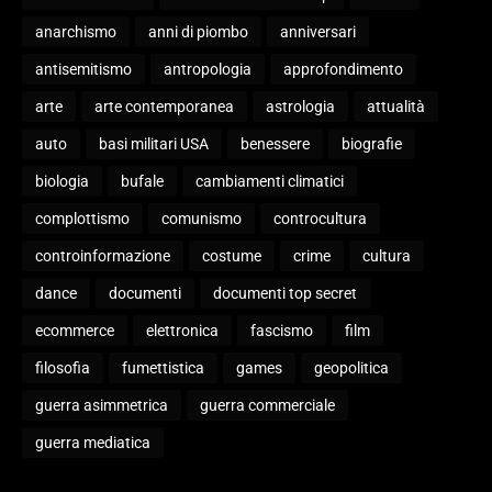
anarchismo
anni di piombo
anniversari
antisemitismo
antropologia
approfondimento
arte
arte contemporanea
astrologia
attualità
auto
basi militari USA
benessere
biografie
biologia
bufale
cambiamenti climatici
complottismo
comunismo
controcultura
controinformazione
costume
crime
cultura
dance
documenti
documenti top secret
ecommerce
elettronica
fascismo
film
filosofia
fumettistica
games
geopolitica
guerra asimmetrica
guerra commerciale
guerra mediatica