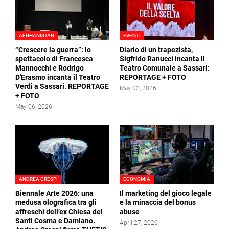
AFGHANISTAN
EVENTI
“Crescere la guerra”: lo
Diario di un trapezista,
spettacolo di Francesca
Sigfrido Ranucci incanta il
Mannocchi e Rodrigo
Teatro Comunale a Sassari:
D'Erasmo incanta il Teatro
REPORTAGE + FOTO
Verdi a Sassari. REPORTAGE
May 02, 2026
+ FOTO
May 06, 2026
ANDREA CRESPI
ECONOMIA
Biennale Arte 2026: una
Il marketing del gioco legale
medusa olografica tra gli
e la minaccia del bonus
affreschi dell’ex Chiesa dei
abuse
Santi Cosma e Damiano.
April 27, 2026