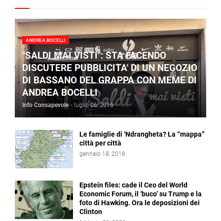
ANDREA BOCELLI
"SALDI MAI VISTI": STA FACENDO
DISCUTERE PUBBLICITA' DI UN NEGOZIO
DI BASSANO DEL GRAPPA CON MEME DI
ANDREA BOCELLI
Info Consapevole
-
luglio 06, 2016
Le famiglie di ‘Ndrangheta? La “mappa”
città per città
gennaio 18, 2016
Epstein files: cade il Ceo del World
Economic Forum, il ‘buco’ su Trump e la
foto di Hawking. Ora le deposizioni dei
Clinton