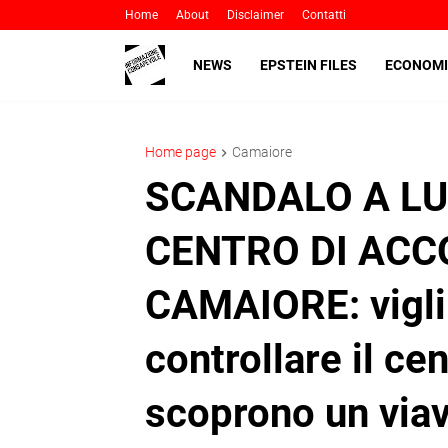
Home
About
Disclaimer
Contatti
NEWS
EPSTEIN FILES
ECONOMI
Home page
Camaiore
SCANDALO A LU
CENTRO DI ACC
CAMAIORE: vigli
controllare il ce
scoprono un viav