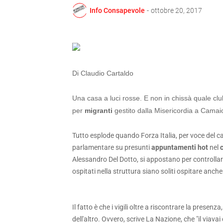
Info Consapevole
-
ottobre 20, 2017
Di Claudio Cartaldo
Una casa a luci rosse. E non in chissà quale clu
per
migranti
gestito dalla Misericordia a Camaio
Tutto esplode quando Forza Italia, per voce del 
parlamentare su presunti
appuntamenti hot
nel
c
Alessandro Del Dotto, si appostano per controllare 
ospitati nella struttura siano soliti ospitare anch
Il fatto è che i vigili oltre a riscontrare la presen
dell'altro. Ovvero, scrive La Nazione, che "il viavai