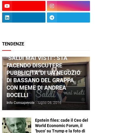
TENDENZE
ANDREA BOCELLI
"SALDI MAI VISTI": STA
FACENDO DISCUTERE
PUBBLICITA' DI UN NEGOZIO
DI BASSANO DEL GRAPPA
CON MEME DI ANDREA
BOCELLI
Info Consapevole
-
luglio 06, 2016
Epstein files: cade il Ceo del
World Economic Forum, il
‘buco’ su Trump e la foto di