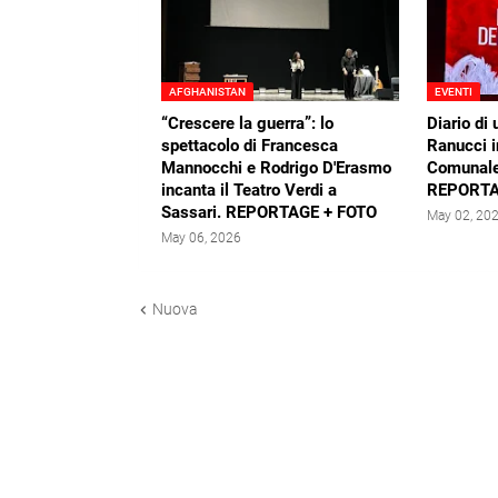
AFGHANISTAN
EVENTI
“Crescere la guerra”: lo
Diario di 
spettacolo di Francesca
Ranucci i
Mannocchi e Rodrigo D'Erasmo
Comunale
incanta il Teatro Verdi a
REPORTA
Sassari. REPORTAGE + FOTO
May 02, 20
May 06, 2026
Nuova