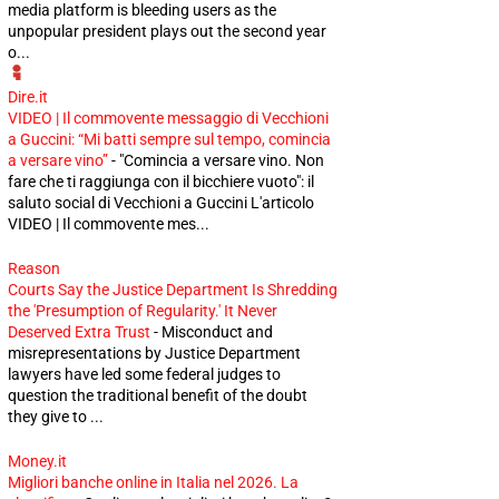
media platform is bleeding users as the
unpopular president plays out the second year
o...
Dire.it
VIDEO | Il commovente messaggio di Vecchioni
a Guccini: “Mi batti sempre sul tempo, comincia
a versare vino”
-
"Comincia a versare vino. Non
fare che ti raggiunga con il bicchiere vuoto": il
saluto social di Vecchioni a Guccini L'articolo
VIDEO | Il commovente mes...
Reason
Courts Say the Justice Department Is Shredding
the 'Presumption of Regularity.' It Never
Deserved Extra Trust
-
Misconduct and
misrepresentations by Justice Department
lawyers have led some federal judges to
question the traditional benefit of the doubt
they give to ...
Money.it
Migliori banche online in Italia nel 2026. La