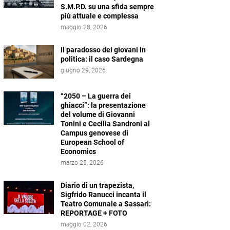
S.M.P.D. su una sfida sempre
più attuale e complessa
maggio 28, 2026
Il paradosso dei giovani in
politica: il caso Sardegna
giugno 29, 2026
“2050 – La guerra dei
ghiacci”: la presentazione
del volume di Giovanni
Tonini e Cecilia Sandroni al
Campus genovese di
European School of
Economics
marzo 25, 2026
Diario di un trapezista,
Sigfrido Ranucci incanta il
Teatro Comunale a Sassari:
REPORTAGE + FOTO
maggio 02, 2026