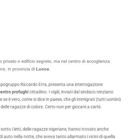
b privato o edificio segreto, ma nel centro di accoglienza
re, in provincia di
Lucca
.
capogruppo Riccardo Erra, presenta una interrogazione
entro profughi
cittadino. I vigili, inviati dal sindaco renziano
se è vero, come si dice in paese, che gli immigrati (tutti uomini)
e delle ragazze di colore. Certo non per giocare a carte.
za, sotto i letti, delle ragazze nigeriane, hanno trovato anche
 di auto nella notte, che aveva tanto allarmato i vicini di quella