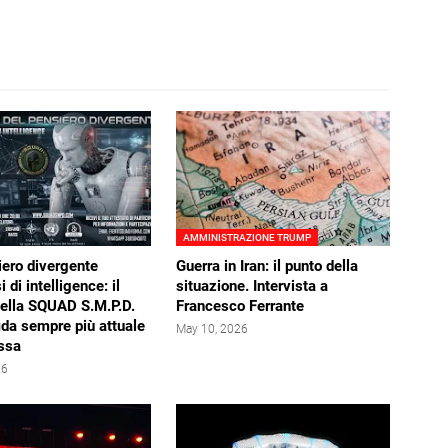
AMMINISTRAZIONE TRUMP
iero divergente
Guerra in Iran: il punto della
i di intelligence: il
situazione. Intervista a
della SQUAD S.M.P.D.
Francesco Ferrante
ida sempre più attuale
May 10, 2026
ssa
26