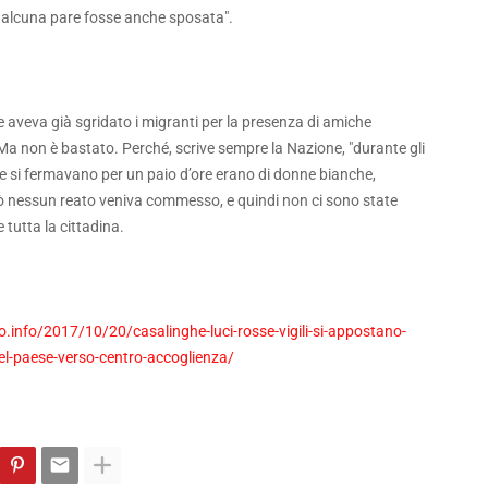
qualcuna pare fosse anche sposata".
re aveva già sgridato i migranti per la presenza di amiche
. Ma non è bastato. Perché, scrive sempre la Nazione, "durante gli
e si fermavano per un paio d’ore erano di donne bianche,
erò nessun reato veniva commesso, e quindi non ci sono state
tutta la cittadina.
.info/2017/10/20/casalinghe-luci-rosse-vigili-si-appostano-
el-paese-verso-centro-accoglienza/