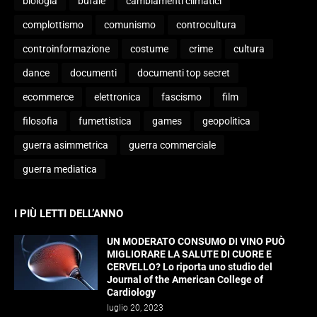
biologia
bufale
cambiamenti climatici
complottismo
comunismo
controcultura
controinformazione
costume
crime
cultura
dance
documenti
documenti top secret
ecommerce
elettronica
fascismo
film
filosofia
fumettistica
games
geopolitica
guerra asimmetrica
guerra commerciale
guerra mediatica
I PIÙ LETTI DELL’ANNO
UN MODERATO CONSUMO DI VINO PUÒ
MIGLIORARE LA SALUTE DI CUORE E
CERVELLO? Lo riporta uno studio del
Journal of the American College of
Cardiology
luglio 20, 2023