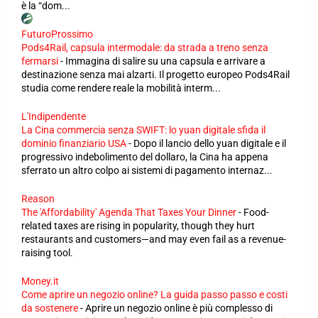
è la “dom...
FuturoProssimo
Pods4Rail, capsula intermodale: da strada a treno senza
fermarsi
-
Immagina di salire su una capsula e arrivare a
destinazione senza mai alzarti. Il progetto europeo Pods4Rail
studia come rendere reale la mobilità interm...
L'Indipendente
La Cina commercia senza SWIFT: lo yuan digitale sfida il
dominio finanziario USA
-
Dopo il lancio dello yuan digitale e il
progressivo indebolimento del dollaro, la Cina ha appena
sferrato un altro colpo ai sistemi di pagamento internaz...
Reason
The 'Affordability' Agenda That Taxes Your Dinner
-
Food-
related taxes are rising in popularity, though they hurt
restaurants and customers—and may even fail as a revenue-
raising tool.
Money.it
Come aprire un negozio online? La guida passo passo e costi
da sostenere
-
Aprire un negozio online è più complesso di