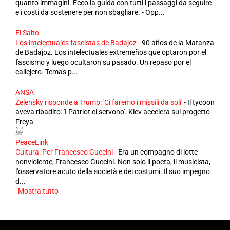
quanto immagini. Ecco la guida con tutti i passaggi da seguire
e i costi da sostenere per non sbagliare. - Opp...
El Salto
Los intelectuales fascistas de Badajoz
-
90 años de la Matanza
de Badajoz. Los intelectuales extremeños que optaron por el
fascismo y luego ocultaron su pasado. Un repaso por el
callejero. Temas p...
ANSA
Zelensky risponde a Trump: 'Ci faremo i missili da soli'
-
Il tycoon
aveva ribadito: 'I Patriot ci servono'. Kiev accelera sul progetto
Freya
PeaceLink
Cultura: Per Francesco Guccini
-
Era un compagno di lotte
nonviolente, Francesco Guccini. Non solo il poeta, il musicista,
l'osservatore acuto della società e dei costumi. Il suo impegno
d...
Mostra tutto