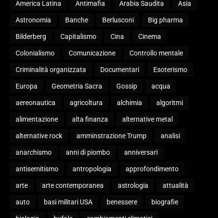
America Latina
Antimafia
Arabia Saudita
Asia
Astronomia
Banche
Berlusconi
Big pharma
Bilderberg
Capitalismo
Cina
Cinema
Colonialismo
Comunicazione
Controllo mentale
Criminalità organizzata
Documentari
Esoterismo
Europa
Geometria Sacra
Gossip
acqua
aereonautica
agricoltura
alchimia
algoritmi
alimentazione
alta finanza
alternative metal
alternative rock
amminstrazione Trump
analisi
anarchismo
anni di piombo
anniversari
antisemitismo
antropologia
approfondimento
arte
arte contemporanea
astrologia
attualità
auto
basi militari USA
benessere
biografie