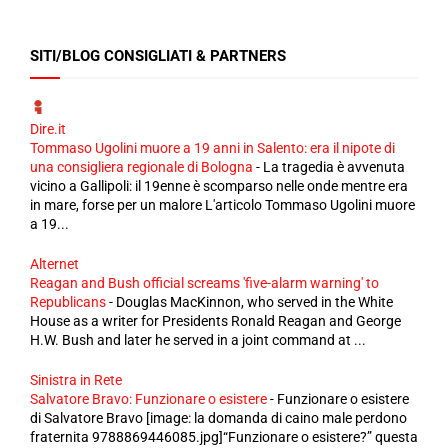
SITI/BLOG CONSIGLIATI & PARTNERS
Dire.it
Tommaso Ugolini muore a 19 anni in Salento: era il nipote di
una consigliera regionale di Bologna
-
La tragedia è avvenuta
vicino a Gallipoli: il 19enne è scomparso nelle onde mentre era
in mare, forse per un malore L'articolo Tommaso Ugolini muore
a 19...
Alternet
Reagan and Bush official screams 'five-alarm warning' to
Republicans
-
Douglas MacKinnon, who served in the White
House as a writer for Presidents Ronald Reagan and George
H.W. Bush and later he served in a joint command at ...
Sinistra in Rete
Salvatore Bravo: Funzionare o esistere
-
Funzionare o esistere
di Salvatore Bravo [image: la domanda di caino male perdono
fraternita 9788869446085.jpg]“Funzionare o esistere?” questa