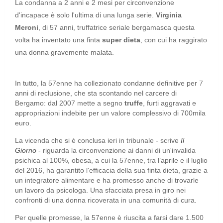
La condanna a 2 anni e 2 mesi per circonvenzione
d'incapace è solo l'ultima di una lunga serie.
Virginia
Meroni
, di 57 anni, truffatrice seriale bergamasca questa
volta ha inventato una finta
super dieta
, con cui ha raggirato
una donna gravemente malata.
In tutto, la 57enne ha collezionato condanne definitive per 7
anni di reclusione, che sta scontando nel carcere di
Bergamo: dal 2007 mette a segno
truffe
, furti aggravati e
appropriazioni indebite per un valore complessivo di 700mila
euro.
La vicenda che si è conclusa ieri in tribunale - scrive
Il
Giorno
- riguarda la circonvenzione ai danni di un'invalida
psichica al 100%, obesa, a cui la 57enne, tra l’aprile e il luglio
del 2016, ha garantito l'efficacia della sua finta dieta, grazie a
un integratore alimentare e ha promesso anche di trovarle
un lavoro da psicologa. Una sfacciata presa in giro nei
confronti di una donna ricoverata in una comunità di cura.
Per quelle promesse, la 57enne è riuscita a farsi dare 1.500