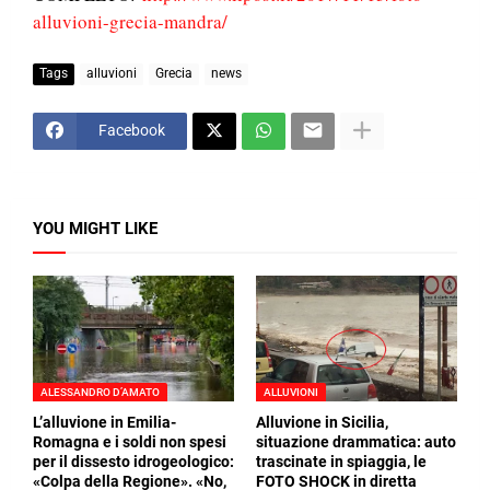
alluvioni-grecia-mandra/
Tags
alluvioni
Grecia
news
Facebook
YOU MIGHT LIKE
ALESSANDRO D’AMATO
ALLUVIONI
L’alluvione in Emilia-
Alluvione in Sicilia,
Romagna e i soldi non spesi
situazione drammatica: auto
per il dissesto idrogeologico:
trascinate in spiaggia, le
«Colpa della Regione». «No,
FOTO SHOCK in diretta