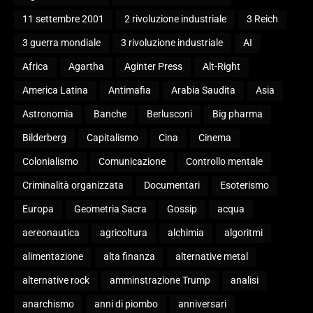
11 settembre 2001
2 rivoluzione industriale
3 Reich
3 guerra mondiale
3 rivoluzione industriale
AI
Africa
Agartha
Aginter Press
Alt-Right
America Latina
Antimafia
Arabia Saudita
Asia
Astronomia
Banche
Berlusconi
Big pharma
Bilderberg
Capitalismo
Cina
Cinema
Colonialismo
Comunicazione
Controllo mentale
Criminalità organizzata
Documentari
Esoterismo
Europa
Geometria Sacra
Gossip
acqua
aereonautica
agricoltura
alchimia
algoritmi
alimentazione
alta finanza
alternative metal
alternative rock
amminstrazione Trump
analisi
anarchismo
anni di piombo
anniversari