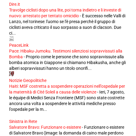
Dire.it
Travolge ciclisti dopo una lite, poi torna indietro e li investe di
nuovo: arrestato per tentato omicidio
-
È successo nelle Valli di
Lanzo, nel torinese: l'uomo se l'è presa perchè il gruppo di
ciclisti aveva criticato il suo sorpasso a suon di clacson. Due
ci...
PeaceLink
Pace: Hibaku-Jumoku. Testimoni silenziosi sopravvissuti alla
Bomba
-
Proprio come le persone che sono sopravvissute alla
bomba atomica in Giappone si chiamano Hibakusha, anche gli
alberi sopravvissuti hanno un titolo onorifi...
Notizie Geopolitiche
Haiti: MSF costretta a sospendere operazioni nell’ospedale per
la maternità di Cité Soleil a causa delle violenze
-
Ieri, 7 agosto,
le équipe di Medici Senza Frontiere (MSF) sono state costrette
ancora una volta a sospendere le attività mediche presso
l’ospedale per la m...
Sinistra in Rete
Salvatore Bravo: Funzionare o esistere
-
Funzionare o esistere
di Salvatore Bravo [image: la domanda di caino male perdono