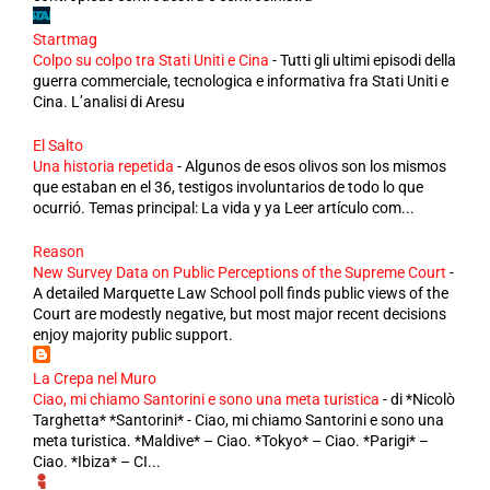
Startmag
Colpo su colpo tra Stati Uniti e Cina
-
Tutti gli ultimi episodi della
guerra commerciale, tecnologica e informativa fra Stati Uniti e
Cina. L’analisi di Aresu
El Salto
Una historia repetida
-
Algunos de esos olivos son los mismos
que estaban en el 36, testigos involuntarios de todo lo que
ocurrió. Temas principal: La vida y ya Leer artículo com...
Reason
New Survey Data on Public Perceptions of the Supreme Court
-
A detailed Marquette Law School poll finds public views of the
Court are modestly negative, but most major recent decisions
enjoy majority public support.
La Crepa nel Muro
Ciao, mi chiamo Santorini e sono una meta turistica
-
di *Nicolò
Targhetta* *Santorini* - Ciao, mi chiamo Santorini e sono una
meta turistica. *Maldive* – Ciao. *Tokyo* – Ciao. *Parigi* –
Ciao. *Ibiza* – CI...