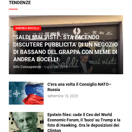
TENDENZE
ANDREA BOCELLI
"SALDI MAI VISTI": STA FACENDO
DISCUTERE PUBBLICITA' DI UN NEGOZIO
DI BASSANO DEL GRAPPA CON MEME DI
ANDREA BOCELLI
Info Consapevole
-
luglio 06, 2016
C’era una volta il Consiglio NATO–
Russia
settembre 18, 2025
Epstein files: cade il Ceo del World
Economic Forum, il ‘buco’ su Trump e la
foto di Hawking. Ora le deposizioni dei
Clinton