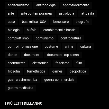
antisemitismo
antropologia
approfondimento
arte
arte contemporanea
astrologia
attualità
auto
basi militari USA
benessere
biografie
biologia
bufale
cambiamenti climatici
complottismo
comunismo
controcultura
controinformazione
costume
crime
cultura
dance
documenti
documenti top secret
ecommerce
elettronica
fascismo
film
filosofia
fumettistica
games
geopolitica
guerra asimmetrica
guerra commerciale
guerra mediatica
I PIÙ LETTI DELL’ANNO