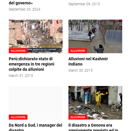
del governo»
September 09, 2015
September 20, 2024
ALLUVIONI
ALLUVIONI
Perù:dichiarato stato di
Alluvioni nel Kashmir
emergenza in tre regioni
indiano
colpite da alluvioni
March 30, 2015
March 31, 2015
ALLUVIONI
ALLUVIONI
Da Nord a Sud, i manager del
Il disastro a Genova era
disastro
ampiamente previsto ed in