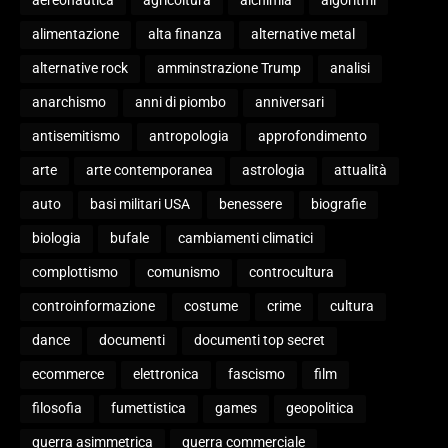
aereonautica
agricoltura
alchimia
algoritmi
alimentazione
alta finanza
alternative metal
alternative rock
amminstrazione Trump
analisi
anarchismo
anni di piombo
anniversari
antisemitismo
antropologia
approfondimento
arte
arte contemporanea
astrologia
attualità
auto
basi militari USA
benessere
biografie
biologia
bufale
cambiamenti climatici
complottismo
comunismo
controcultura
controinformazione
costume
crime
cultura
dance
documenti
documenti top secret
ecommerce
elettronica
fascismo
film
filosofia
fumettistica
games
geopolitica
guerra asimmetrica
guerra commerciale