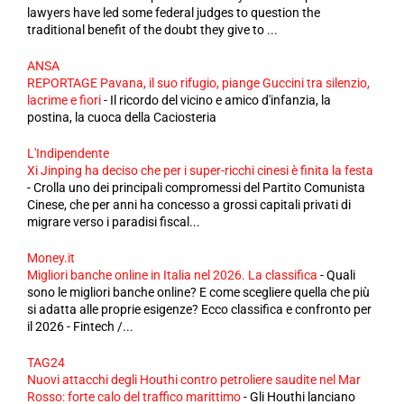
lawyers have led some federal judges to question the
traditional benefit of the doubt they give to ...
ANSA
REPORTAGE Pavana, il suo rifugio, piange Guccini tra silenzio,
lacrime e fiori
-
Il ricordo del vicino e amico d'infanzia, la
postina, la cuoca della Caciosteria
L'Indipendente
Xi Jinping ha deciso che per i super-ricchi cinesi è finita la festa
-
Crolla uno dei principali compromessi del Partito Comunista
Cinese, che per anni ha concesso a grossi capitali privati di
migrare verso i paradisi fiscal...
Money.it
Migliori banche online in Italia nel 2026. La classifica
-
Quali
sono le migliori banche online? E come scegliere quella che più
si adatta alle proprie esigenze? Ecco classifica e confronto per
il 2026 - Fintech /...
TAG24
Nuovi attacchi degli Houthi contro petroliere saudite nel Mar
Rosso: forte calo del traffico marittimo
-
Gli Houthi lanciano