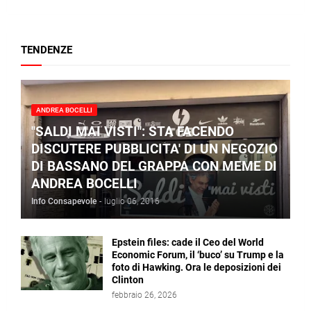
TENDENZE
ANDREA BOCELLI
"SALDI MAI VISTI": STA FACENDO
DISCUTERE PUBBLICITA' DI UN NEGOZIO
DI BASSANO DEL GRAPPA CON MEME DI
ANDREA BOCELLI
Info Consapevole
-
luglio 06, 2016
Epstein files: cade il Ceo del World
Economic Forum, il ‘buco’ su Trump e la
foto di Hawking. Ora le deposizioni dei
Clinton
febbraio 26, 2026