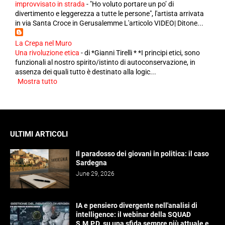
improvvisato in strada
-
"Ho voluto portare un po’ di
divertimento e leggerezza a tutte le persone", l'artista arrivata
in via Santa Croce in Gerusalemme L'articolo VIDEO| Ditone...
La Crepa nel Muro
Una rivoluzione etica
-
di *Gianni Tirelli * *I principi etici, sono
funzionali al nostro spirito/istinto di autoconservazione, in
assenza dei quali tutto è destinato alla logic...
Mostra tutto
ULTIMI ARTICOLI
Il paradosso dei giovani in politica: il caso
Sardegna
June 29, 2026
IA e pensiero divergente nell'analisi di
intelligence: il webinar della SQUAD
S.M.P.D. su una sfida sempre più attuale e