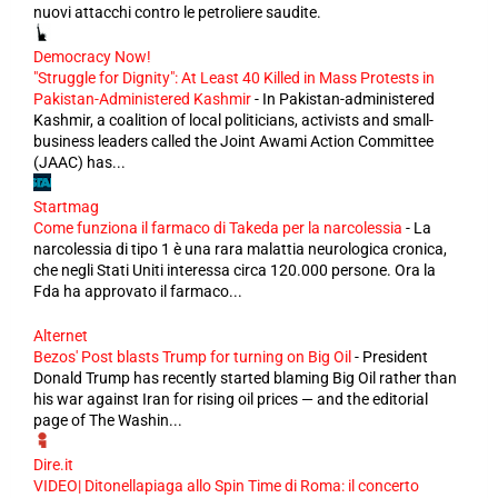
nuovi attacchi contro le petroliere saudite.
Democracy Now!
"Struggle for Dignity": At Least 40 Killed in Mass Protests in
Pakistan-Administered Kashmir
-
In Pakistan-administered
Kashmir, a coalition of local politicians, activists and small-
business leaders called the Joint Awami Action Committee
(JAAC) has...
Startmag
Come funziona il farmaco di Takeda per la narcolessia
-
La
narcolessia di tipo 1 è una rara malattia neurologica cronica,
che negli Stati Uniti interessa circa 120.000 persone. Ora la
Fda ha approvato il farmaco...
Alternet
Bezos' Post blasts Trump for turning on Big Oil
-
President
Donald Trump has recently started blaming Big Oil rather than
his war against Iran for rising oil prices — and the editorial
page of The Washin...
Dire.it
VIDEO| Ditonellapiaga allo Spin Time di Roma: il concerto