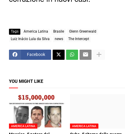
Tags
America Latina
Brasile
Glenn Greenwald
Luiz Inácio Lula da Silva
news
The Intercept
Facebook
YOU MIGHT LIKE
AMERICA LATINA
AMERICA LATINA