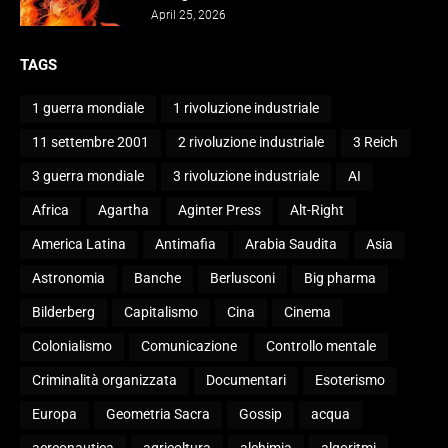
April 25, 2026
TAGS
1 guerra mondiale
1 rivoluzione industriale
11 settembre 2001
2 rivoluzione industriale
3 Reich
3 guerra mondiale
3 rivoluzione industriale
AI
Africa
Agartha
Aginter Press
Alt-Right
America Latina
Antimafia
Arabia Saudita
Asia
Astronomia
Banche
Berlusconi
Big pharma
Bilderberg
Capitalismo
Cina
Cinema
Colonialismo
Comunicazione
Controllo mentale
Criminalità organizzata
Documentari
Esoterismo
Europa
Geometria Sacra
Gossip
acqua