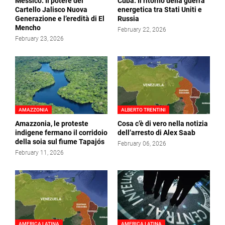
Messico. Il potere del
Cuba. Il ritorno della guerra
Cartello Jalisco Nuova
energetica tra Stati Uniti e
Generazione e l’eredità di El
Russia
Mencho
February 22, 2026
February 23, 2026
AMAZZONIA
ALBERTO TRENTINI
Amazzonia, le proteste
Cosa c’è di vero nella notizia
indigene fermano il corridoio
dell’arresto di Alex Saab
della soia sul fiume Tapajós
February 06, 2026
February 11, 2026
AMERICA LATINA
AMERICA LATINA