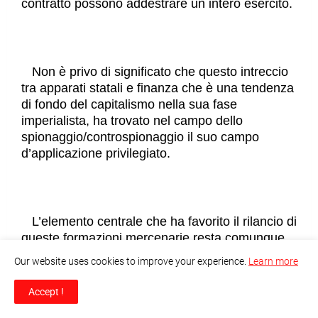
contratto possono addestrare un intero esercito.
Non è privo di significato che questo intreccio
tra apparati statali e finanza che è una tendenza
di fondo del capitalismo nella sua fase
imperialista, ha trovato nel campo dello
spionaggio/controspionaggio il suo campo
d’applicazione privilegiato.
L’elemento centrale che ha favorito il rilancio di
queste formazioni mercenarie resta comunque
la guerra economica. La centralità dell’uso delle
Our website uses cookies to improve your experience.
Learn more
informazioni per orientare il mercato di borsa o
le fluttuazioni monetarie di questo connubio.
Accept !