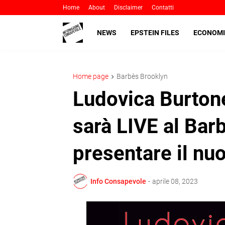
Home
About
Disclaimer
Contatti
NEWS
EPSTEIN FILES
ECONOMI
Home page
Barbès Brooklyn
Ludovica Burtone
sarà LIVE al Bar
presentare il n
Info Consapevole
-
aprile 08, 2023