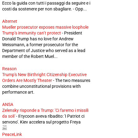
Ecco la guida con tutti i passaggi da seguire e i
costi da sostenere per non sbagliare. - Opp...
Alternet
Mueller prosecutor exposes massive loophole
Trump’s immunity can’t protect
-
President
Donald Trump has no love for Andrew
Weissmann, a former prosecutor for the
Department of Justice who served as a lead
member of the Robert Muel...
Reason
Trump's New Birthright Citizenship Executive
Orders Are Mostly Theater
-
The two measures
combine unconstitutional provisions with
performance art.
ANSA
Zelensky risponde a Trump: 'Ci faremo i missili
da soli'
-
Il tycoon aveva ribadito: 'I Patriot ci
servono'. Kiev accelera sul progetto Freya
PeaceLink