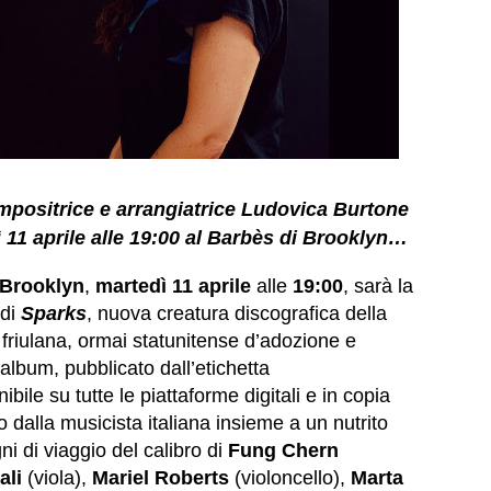
compositrice e arrangiatrice Ludovica Burtone
ì 11 aprile alle 19:00 al Barbès di Brooklyn…
Brooklyn
,
martedì 11 aprile
alle
19:00
, sarà la
 di
Sparks
, nuova creatura discografica della
e friulana, ormai statunitense d’adozione e
album, pubblicato dall’etichetta
nibile su tutte le piattaforme digitali e in copia
so dalla musicista italiana insieme a un nutrito
i di viaggio del calibro di
Fung Chern
ali
(viola),
Mariel Roberts
(violoncello),
Marta