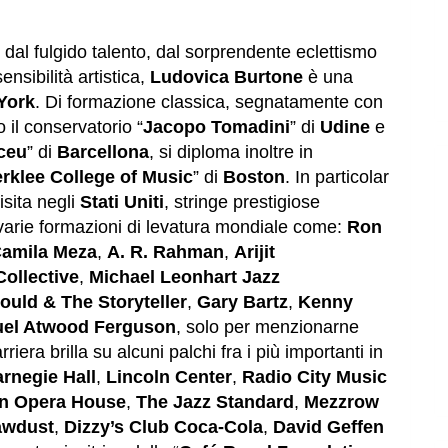
e dal fulgido talento, dal sorprendente eclettismo
sensibilità artistica,
Ludovica Burtone
è una
York
. Di formazione classica, segnatamente con
 il conservatorio “
Jacopo Tomadini
” di
Udine
e
ceu
” di
Barcellona
, si diploma inoltre in
rklee College of Music
” di
Boston
. In particolar
sita negli
Stati Uniti
, stringe prestigiose
 varie formazioni di levatura mondiale come:
Ron
amila Meza
,
A. R. Rahman
,
Arijit
ollective
,
Michael Leonhart Jazz
ould & The Storyteller
,
Gary Bartz
,
Kenny
el Atwood Ferguson
, solo per menzionarne
iera brilla su alcuni palchi fra i più importanti in
rnegie Hall
,
Lincoln Center
,
Radio City Music
n Opera House
,
The Jazz Standard
,
Mezzrow
awdust
,
Dizzy’s Club Coca-Cola
,
David Geffen