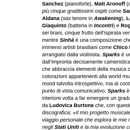
Sanchez
(pianoforte),
Matt Aronoff
(
più cinque graditissimi ospiti come
Sa
Aldana
(sax tenore in
Awakening
),
L
Giaquinto
(batteria in
Incontri
) e
Rog
sei brani, cinque frutto dell’ispirata 
mentre
Sinh
á
è una composizione ch
immensi artisti brasiliani come
Chico
arrangiato dalla violinista.
Sparks
è u
dall’impronta decisamente cameristic
che abbraccia elementi della musica col
colorazioni appartenenti alla world mu
mood talvolta introspettivo, ma al co
punto di vista comunicativo,
Sparks
è
interiore volta a far emergere un grad
da
Ludovica Burtone
che, con queste
discografica: «
Il mio progetto musicale
viaggio personale che esplora le mie 
negli
Stati Uniti
e la mia evoluzione co