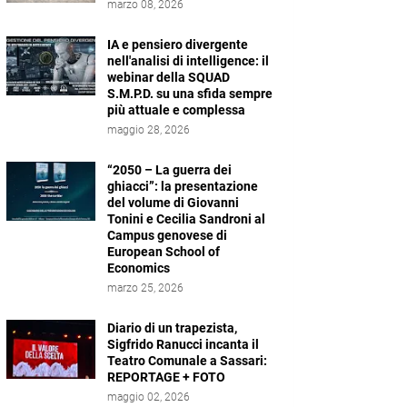
marzo 08, 2026
IA e pensiero divergente
nell'analisi di intelligence: il
webinar della SQUAD
S.M.P.D. su una sfida sempre
più attuale e complessa
maggio 28, 2026
“2050 – La guerra dei
ghiacci”: la presentazione
del volume di Giovanni
Tonini e Cecilia Sandroni al
Campus genovese di
European School of
Economics
marzo 25, 2026
Diario di un trapezista,
Sigfrido Ranucci incanta il
Teatro Comunale a Sassari:
REPORTAGE + FOTO
maggio 02, 2026