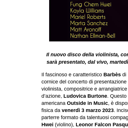
Il nuovo disco della violinista, 
sarà presentato, dal vivo, marted
Il fascinoso e caratteristico
Barbès
di
cornice del concerto di presentazione
violinista, compositrice e arrangiatric
d’azione,
Ludovica Burtone
. Questo 
americana
Outside in Music
, è dispo
fisica da
venerdì 3 marzo
2023
. Inci
parterre formato da talentuosi compagn
Hwei
(violino),
Leonor Falcon Pasqu