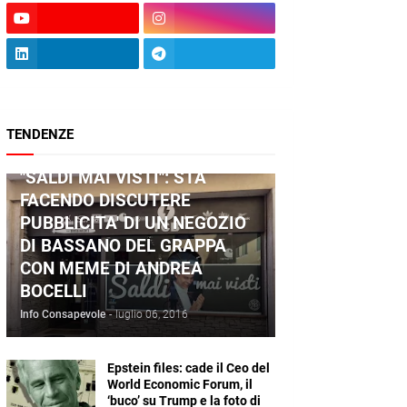
TENDENZE
ANDREA BOCELLI
"SALDI MAI VISTI": STA
FACENDO DISCUTERE
PUBBLICITA' DI UN NEGOZIO
DI BASSANO DEL GRAPPA
CON MEME DI ANDREA
BOCELLI
Info Consapevole
-
luglio 06, 2016
Epstein files: cade il Ceo del
World Economic Forum, il
‘buco’ su Trump e la foto di