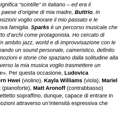
ignifica “scintille” in italiano – ed era il
l paese d’origine di mia madre,
Buttrio
, in
izioni voglio onorare il mio passato e le
ova famiglia.
Sparks
è un percorso musicale che
etto d’archi come protagonista. Ho cercato di
in ambito jazz, world e di improvvisazione con le
reando un sound personale, cameristico, definito
ozioni e storie che spaziano dalla solitudine alla
verso la mia musica voglio trasmettere un
ne
». Per questa occasione,
Ludovica
ern Hwei
(violino),
Kayla Williams
(viola),
Mariel
z
(pianoforte),
Matt Aronoff
(contrabbasso)
ettetto sopraffino, dunque, capace di entrare in
ozioni attraverso un’intensità espressiva che