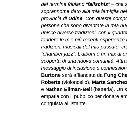
del termine friulano “
falischis
” – che s
soprannome dato alla mia famiglia ne
provincia di
Udine
. Con queste compos
persone che sono diventate la mia nu
unisce diverse tradizioni, con il quart
fondere le mie più recenti esperienze 
tradizioni musicali del mio passato, c
“chamber jazz”. L’album è un mix di em
scoperta di una nuova comunità. Attra
messaggio di inclusione e connessio
Burtone
sarà affiancata da
Fung Ch
Roberts
(violoncello),
Marta Sanche
e
Nathan Ellman-Bell
(batteria). Un s
empatia con il pubblico per donare em
conquista all’istante.