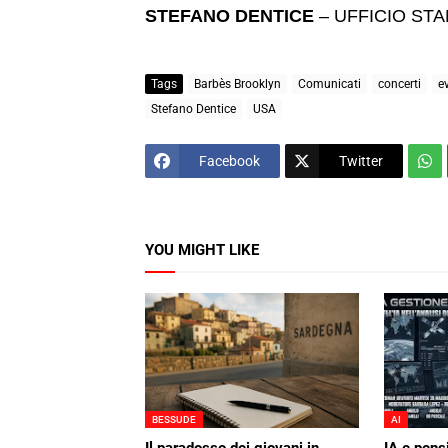
STEFANO DENTICE
– UFFICIO ST
Tags
Barbès Brooklyn
Comunicati
concerti
e
Stefano Dentice
USA
Facebook
Twitter
YOU MIGHT LIKE
BESSUDE
AI