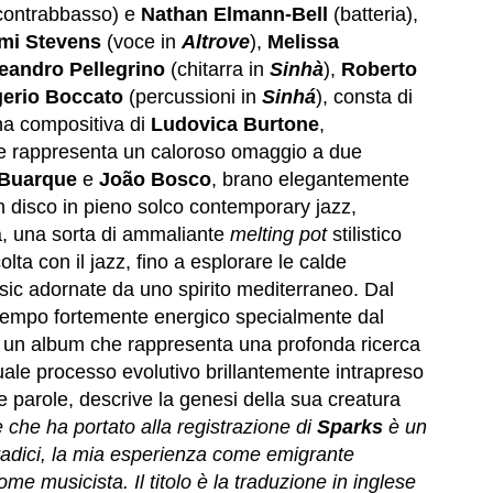
contrabbasso) e
Nathan Elmann-Bell
(batteria),
mi Stevens
(voce in
Altrove
),
Melissa
eandro Pellegrino
(chitarra in
Sinhà
),
Roberto
erio Boccato
(percussioni in
Sinhá
), consta di
vena compositiva di
Ludovica Burtone
,
e rappresenta un caloroso omaggio a due
 Buarque
e
João Bosco
, brano elegantemente
n disco in pieno solco contemporary jazz,
a, una sorta di ammaliante
melting pot
stilistico
ta con il jazz, fino a esplorare le calde
sic adornate da uno spirito mediterraneo. Dal
ntempo fortemente energico specialmente dal
 un album che rappresenta una profonda ricerca
uale processo evolutivo brillantemente intrapreso
 parole, descrive la genesi della sua creatura
 che ha portato alla registrazione di
Sparks
è un
radici, la mia esperienza come emigrante
me musicista. Il titolo è la traduzione in inglese