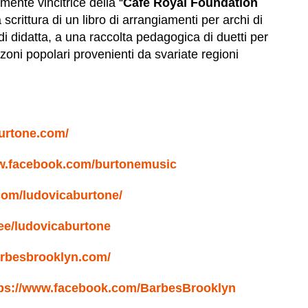
mente vincitrice della “
Café Royal Foundation
scrittura di un libro di arrangiamenti per archi di
 di didatta, a una raccolta pedagogica di duetti per
zoni popolari provenienti da svariate regioni
urtone.com/
ww.facebook.com/burtonemusic
com/ludovicaburtone/
r.ee/ludovicaburtone
arbesbrooklyn.com/
tps://www.facebook.com/BarbesBrooklyn