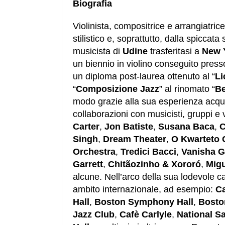
Biografia
Violinista, compositrice e arrangiatric
stilistico e, soprattutto, dalla spiccata 
musicista di
Udine
trasferitasi a
New 
un biennio in violino conseguito presso
un diploma post-laurea ottenuto al “
Li
“
Composizione Jazz
” al rinomato “
Be
modo grazie alla sua esperienza acqui
collaborazioni con musicisti, gruppi e
Carter
,
Jon Batiste
,
Susana Baca
,
C
Singh
,
Dream Theater
,
O Kwarteto C
Orchestra
,
Tredici Bacci
,
Vanisha G
Garrett
,
Chitãozinho & Xororó
,
Migu
alcune. Nell’arco della sua lodevole carr
ambito internazionale, ad esempio:
Ca
Hall
,
Boston Symphony Hall
,
Bosto
Jazz Club
,
Cafè Carlyle
,
National S