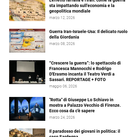
L’effetto farfalla e l'Iran: come la guerra
sta impattando sull'economia e la
geopolitica mondiale
marzo 12, 2026
Guerra Iran-Israele-Usa: Il delicato ruolo
della Giordania
marzo 08, 2026
“Crescere la guerra”: lo spettacolo di
Francesca Mannocchi e Rodrigo
D'Erasmo incanta il Teatro Verdi a
Sassari. REPORTAGE + FOTO
maggio 06, 2026
"Rotta" di Giuseppe Lo Schiavo in
mostra a Palazzo Vecchio di Firenze.
Ecco cosa da c'è sapere
marzo 24, 2026
Il paradosso dei giovani in politica: il
caso Sardegna