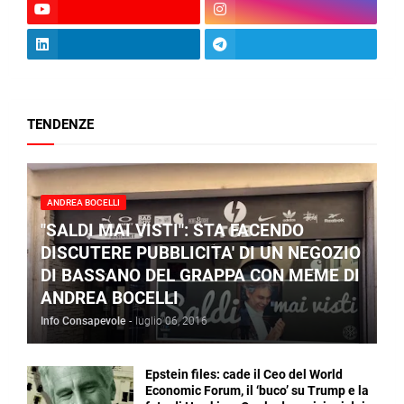
TENDENZE
ANDREA BOCELLI
"SALDI MAI VISTI": STA FACENDO
DISCUTERE PUBBLICITA' DI UN NEGOZIO
DI BASSANO DEL GRAPPA CON MEME DI
ANDREA BOCELLI
Info Consapevole
-
luglio 06, 2016
Epstein files: cade il Ceo del World
Economic Forum, il ‘buco’ su Trump e la