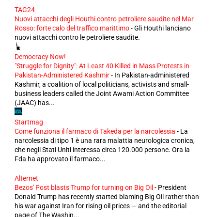
TAG24
Nuovi attacchi degli Houthi contro petroliere saudite nel Mar
Rosso: forte calo del traffico marittimo
-
Gli Houthi lanciano
nuovi attacchi contro le petroliere saudite.
Democracy Now!
"Struggle for Dignity": At Least 40 Killed in Mass Protests in
Pakistan-Administered Kashmir
-
In Pakistan-administered
Kashmir, a coalition of local politicians, activists and small-
business leaders called the Joint Awami Action Committee
(JAAC) has...
Startmag
Come funziona il farmaco di Takeda per la narcolessia
-
La
narcolessia di tipo 1 è una rara malattia neurologica cronica,
che negli Stati Uniti interessa circa 120.000 persone. Ora la
Fda ha approvato il farmaco...
Alternet
Bezos' Post blasts Trump for turning on Big Oil
-
President
Donald Trump has recently started blaming Big Oil rather than
his war against Iran for rising oil prices — and the editorial
page of The Washin...