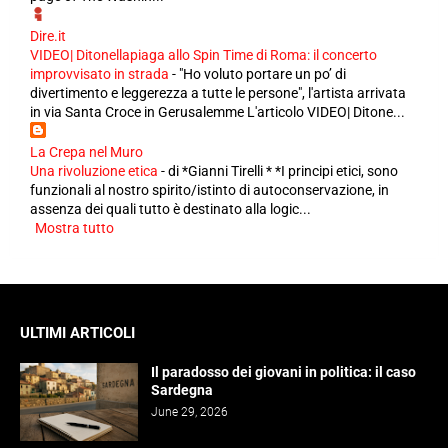
Dire.it
VIDEO| Ditonellapiaga allo Spin Time di Roma: il concerto
improvvisato in strada
-
"Ho voluto portare un po’ di
divertimento e leggerezza a tutte le persone", l'artista arrivata
in via Santa Croce in Gerusalemme L'articolo VIDEO| Ditone...
La Crepa nel Muro
Una rivoluzione etica
-
di *Gianni Tirelli * *I principi etici, sono
funzionali al nostro spirito/istinto di autoconservazione, in
assenza dei quali tutto è destinato alla logic...
Mostra tutto
ULTIMI ARTICOLI
Il paradosso dei giovani in politica: il caso
Sardegna
June 29, 2026