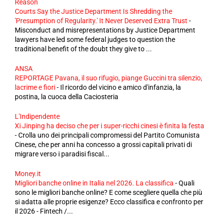
Reason
Courts Say the Justice Department Is Shredding the
'Presumption of Regularity.' It Never Deserved Extra Trust
-
Misconduct and misrepresentations by Justice Department
lawyers have led some federal judges to question the
traditional benefit of the doubt they give to ...
ANSA
REPORTAGE Pavana, il suo rifugio, piange Guccini tra silenzio,
lacrime e fiori
-
Il ricordo del vicino e amico d'infanzia, la
postina, la cuoca della Caciosteria
L'Indipendente
Xi Jinping ha deciso che per i super-ricchi cinesi è finita la festa
-
Crolla uno dei principali compromessi del Partito Comunista
Cinese, che per anni ha concesso a grossi capitali privati di
migrare verso i paradisi fiscal...
Money.it
Migliori banche online in Italia nel 2026. La classifica
-
Quali
sono le migliori banche online? E come scegliere quella che più
si adatta alle proprie esigenze? Ecco classifica e confronto per
il 2026 - Fintech /...