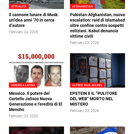
ATTUALITÀ
AFGHANISTAN
Il cannone lunare di Musk:
Pakistan-Afghanistan, nuova
un’idea anni ’70 in cerca
escalation: raid di Islamabad
d’autore
oltre confine contro sospetti
miliziani. Kabul denuncia
February 24, 2026
vittime civili
February 23, 2026
AMERICA LATINA
ALFRED PAUL SECKEL
Messico. Il potere del
EPSTEIN E IL “PULITORE
Cartello Jalisco Nuova
DEL WEB” MORTO NEL
Generazione e l’eredità di El
MISTERO
Mencho
February 23, 2026
February 23, 2026