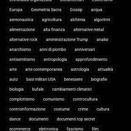
Europa
Geometria Sacra
Gossip
acqua
aereonautica
agricoltura
alchimia
algoritmi
alimentazione
alta finanza
alternative metal
alternative rock
amminstrazione Trump
analisi
anarchismo
anni di piombo
anniversari
antisemitismo
antropologia
approfondimento
arte
arte contemporanea
astrologia
attualità
auto
basi militari USA
benessere
biografie
biologia
bufale
cambiamenti climatici
complottismo
comunismo
controcultura
controinformazione
costume
crime
cultura
dance
documenti
documenti top secret
ecommerce
elettronica
fascismo
film