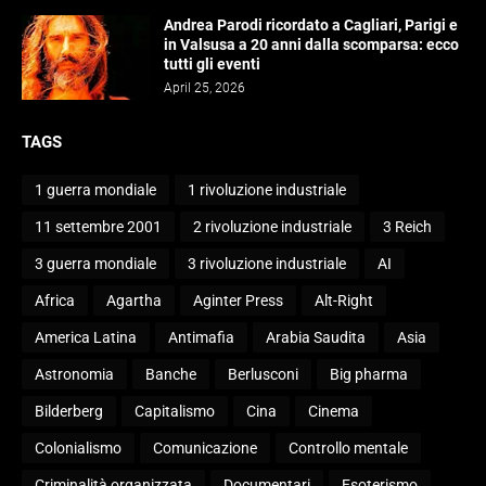
Andrea Parodi ricordato a Cagliari, Parigi e
in Valsusa a 20 anni dalla scomparsa: ecco
tutti gli eventi
April 25, 2026
TAGS
1 guerra mondiale
1 rivoluzione industriale
11 settembre 2001
2 rivoluzione industriale
3 Reich
3 guerra mondiale
3 rivoluzione industriale
AI
Africa
Agartha
Aginter Press
Alt-Right
America Latina
Antimafia
Arabia Saudita
Asia
Astronomia
Banche
Berlusconi
Big pharma
Bilderberg
Capitalismo
Cina
Cinema
Colonialismo
Comunicazione
Controllo mentale
Criminalità organizzata
Documentari
Esoterismo