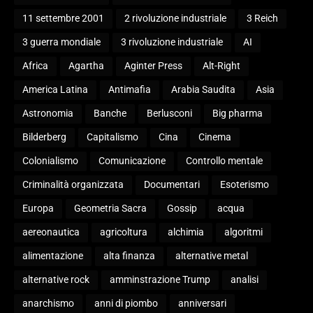
11 settembre 2001
2 rivoluzione industriale
3 Reich
3 guerra mondiale
3 rivoluzione industriale
AI
Africa
Agartha
Aginter Press
Alt-Right
America Latina
Antimafia
Arabia Saudita
Asia
Astronomia
Banche
Berlusconi
Big pharma
Bilderberg
Capitalismo
Cina
Cinema
Colonialismo
Comunicazione
Controllo mentale
Criminalità organizzata
Documentari
Esoterismo
Europa
Geometria Sacra
Gossip
acqua
aereonautica
agricoltura
alchimia
algoritmi
alimentazione
alta finanza
alternative metal
alternative rock
amminstrazione Trump
analisi
anarchismo
anni di piombo
anniversari