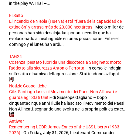
in the play *A Trial —...
El Salto
El incendio de Niebla (Huelva) está “fuera de la capacidad de
extinción” y arrasa más de 20.000 hectáreas
-
Medio millar de
personas han sido desalojadas por un incendio que ha
evolucionado a inextinguible en unas pocas horas. Entre el
domingo y el lunes han ardi...
TAG24
Cosenza, pestato fuori da una discoteca a Sangineto: morto
l'addetto alla sicurezza Antonio Perrotta
-
In corso le indagini
sull'esatta dinamica dell'aggressione. Si attendono sviluppi.
Notizie Geopolitiche
Cile. Santiago lascia il Movimento dei Paesi Non Allineati e
guarda agli Stati Uniti
-
di Giuseppe Gagliano – Dopo
cinquantacinque anni il Cile ha lasciato il Movimento dei Paesi
Non Allineati, segnando una svolta nella propria politica ester...
Antiwar
Remembering LCDR James Ennes of the USS Liberty (1933-
2026)
-
On Friday, July 31, 2026, Lieutenant Commander