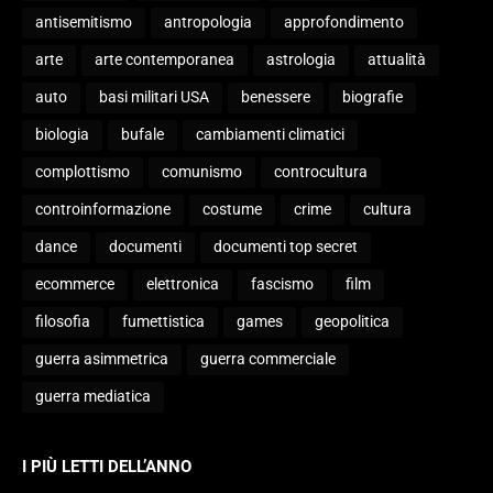
antisemitismo
antropologia
approfondimento
arte
arte contemporanea
astrologia
attualità
auto
basi militari USA
benessere
biografie
biologia
bufale
cambiamenti climatici
complottismo
comunismo
controcultura
controinformazione
costume
crime
cultura
dance
documenti
documenti top secret
ecommerce
elettronica
fascismo
film
filosofia
fumettistica
games
geopolitica
guerra asimmetrica
guerra commerciale
guerra mediatica
I PIÙ LETTI DELL’ANNO