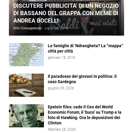
DISCUTERE PUBBLICITA' DI UN NEGOZIO
DI BASSANO DEL GRAPPA CON MEME DI
ANDREA BOCELLI
Info Consapevole
-
luglio 06, 2016
Le famiglie di ‘Ndrangheta? La “mappa”
città per città
gennaio 18, 2016
Il paradosso dei giovani in politica: il
caso Sardegna
giugno 29, 2026
Epstein files: cade il Ceo del World
Economic Forum, il ‘buco’ su Trump e la
foto di Hawking. Ora le deposizioni dei
Clinton
febbraio 26, 2026