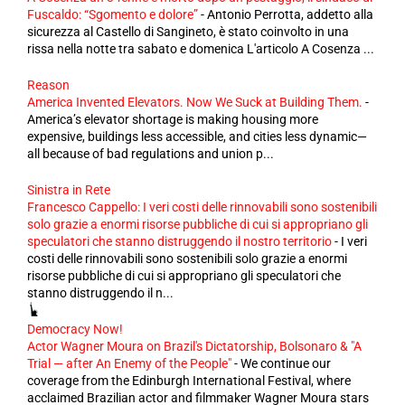
Fuscaldo: “Sgomento e dolore”
-
Antonio Perrotta, addetto alla
sicurezza al Castello di Sangineto, è stato coinvolto in una
rissa nella notte tra sabato e domenica L'articolo A Cosenza ...
Reason
America Invented Elevators. Now We Suck at Building Them.
-
America’s elevator shortage is making housing more
expensive, buildings less accessible, and cities less dynamic—
all because of bad regulations and union p...
Sinistra in Rete
Francesco Cappello: I veri costi delle rinnovabili sono sostenibili
solo grazie a enormi risorse pubbliche di cui si appropriano gli
speculatori che stanno distruggendo il nostro territorio
-
I veri
costi delle rinnovabili sono sostenibili solo grazie a enormi
risorse pubbliche di cui si appropriano gli speculatori che
stanno distruggendo il n...
Democracy Now!
Actor Wagner Moura on Brazil's Dictatorship, Bolsonaro & "A
Trial — after An Enemy of the People"
-
We continue our
coverage from the Edinburgh International Festival, where
acclaimed Brazilian actor and filmmaker Wagner Moura stars