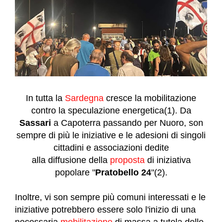
In tutta la
Sardegna
cresce la mobilitazione
contro la speculazione energetica(1).
Da
Sassari
a Capoterra passan
d
o per Nuoro, son
sempre
di più le iniziative e le a
desioni
di singoli
citta
dini e associazioni
de
dite
alla
diffusione
della
proposta
di iniziativa
popolare
"
Pratobello 24
"(2).
Inoltre, vi son sempre più comuni interessati e le
iniziative potrebbero essere solo l'inizio
di una
necessaria
mobilitazione
di massa a tutela delle