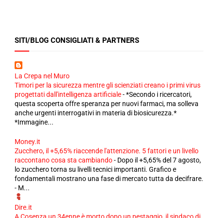
SITI/BLOG CONSIGLIATI & PARTNERS
La Crepa nel Muro
Timori per la sicurezza mentre gli scienziati creano i primi virus
progettati dall'intelligenza artificiale
-
*Secondo i ricercatori,
questa scoperta offre speranza per nuovi farmaci, ma solleva
anche urgenti interrogativi in ​​materia di biosicurezza.*
*Immagine...
Money.it
Zucchero, il +5,65% riaccende l'attenzione. 5 fattori e un livello
raccontano cosa sta cambiando
-
Dopo il +5,65% del 7 agosto,
lo zucchero torna su livelli tecnici importanti. Grafico e
fondamentali mostrano una fase di mercato tutta da decifrare.
- M...
Dire.it
A Cosenza un 34enne è morto dopo un pestaggio, il sindaco di