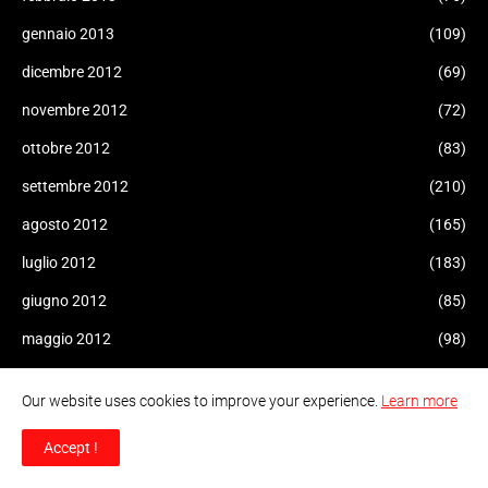
gennaio 2013
(109)
dicembre 2012
(69)
novembre 2012
(72)
ottobre 2012
(83)
settembre 2012
(210)
agosto 2012
(165)
luglio 2012
(183)
giugno 2012
(85)
maggio 2012
(98)
aprile 2012
(161)
Our website uses cookies to improve your experience.
Learn more
marzo 2012
(101)
Accept !
febbraio 2012
(38)