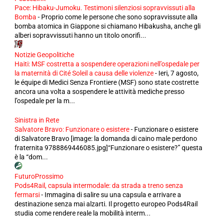
Pace: Hibaku-Jumoku. Testimoni silenziosi sopravvissuti alla
Bomba
-
Proprio come le persone che sono sopravvissute alla
bomba atomica in Giappone si chiamano Hibakusha, anche gli
alberi sopravvissuti hanno un titolo onorifi...
Notizie Geopolitiche
Haiti: MSF costretta a sospendere operazioni nell’ospedale per
la maternità di Cité Soleil a causa delle violenze
-
Ieri, 7 agosto,
le équipe di Medici Senza Frontiere (MSF) sono state costrette
ancora una volta a sospendere le attività mediche presso
l’ospedale per la m...
Sinistra in Rete
Salvatore Bravo: Funzionare o esistere
-
Funzionare o esistere
di Salvatore Bravo [image: la domanda di caino male perdono
fraternita 9788869446085.jpg]“Funzionare o esistere?” questa
è la “dom...
FuturoProssimo
Pods4Rail, capsula intermodale: da strada a treno senza
fermarsi
-
Immagina di salire su una capsula e arrivare a
destinazione senza mai alzarti. Il progetto europeo Pods4Rail
studia come rendere reale la mobilità interm...