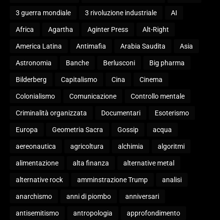
3 guerra mondiale
3 rivoluzione industriale
AI
Africa
Agartha
Aginter Press
Alt-Right
America Latina
Antimafia
Arabia Saudita
Asia
Astronomia
Banche
Berlusconi
Big pharma
Bilderberg
Capitalismo
Cina
Cinema
Colonialismo
Comunicazione
Controllo mentale
Criminalità organizzata
Documentari
Esoterismo
Europa
Geometria Sacra
Gossip
acqua
aereonautica
agricoltura
alchimia
algoritmi
alimentazione
alta finanza
alternative metal
alternative rock
amminstrazione Trump
analisi
anarchismo
anni di piombo
anniversari
antisemitismo
antropologia
approfondimento