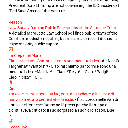
in
-
While admitting that most conspiracy theories surrounding
President Donald Trump are not convincing, the D.C. insiders at
"Pod Save America" this week re...
Reason
New Survey Data on Public Perceptions of the Supreme Court
-
A detailed Marquette Law School poll finds public views of the
Court are modestly negative, but most major recent decisions
enjoy majority public support.
La Crepa nel Muro
Ciao, mi chiamo Santorini e sono una meta turistica
-
di *Nicolò
Targhetta* *Santorini* - Ciao, mi chiamo Santorini e sono una
meta turistica. *Maldive* – Ciao. *Tokyo* – Ciao. *Parigi* –
Ciao. *Ibiza* – CI...
Dire.it
Travolge ciclisti dopo una lite, poi torna indietro e li investe di
nuovo: arrestato per tentato omicidio
-
È successo nelle Valli di
Lanzo, nel torinese: l'uomo se l'è presa perchè il gruppo di
ciclisti aveva criticato il suo sorpasso a suon di clacson. Due
ci...
PeaceLink