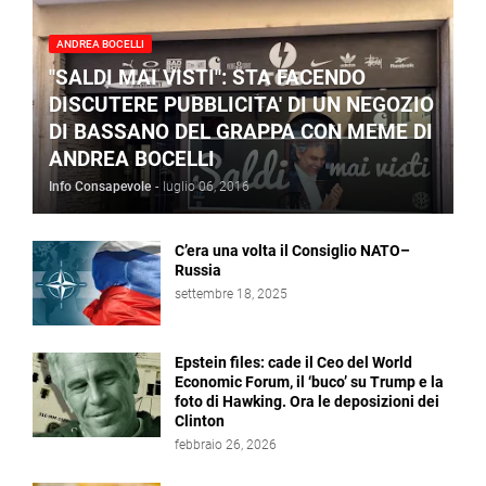
ANDREA BOCELLI
"SALDI MAI VISTI": STA FACENDO
DISCUTERE PUBBLICITA' DI UN NEGOZIO
DI BASSANO DEL GRAPPA CON MEME DI
ANDREA BOCELLI
Info Consapevole
-
luglio 06, 2016
C’era una volta il Consiglio NATO–
Russia
settembre 18, 2025
Epstein files: cade il Ceo del World
Economic Forum, il ‘buco’ su Trump e la
foto di Hawking. Ora le deposizioni dei
Clinton
febbraio 26, 2026