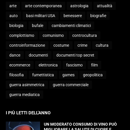
arte
arte contemporanea
astrologia
attualità
auto
basi militari USA
benessere
biografie
biologia
bufale
cambiamenti climatici
complottismo
comunismo
controcultura
controinformazione
costume
crime
cultura
dance
documenti
documenti top secret
ecommerce
elettronica
fascismo
film
filosofia
fumettistica
games
geopolitica
guerra asimmetrica
guerra commerciale
guerra mediatica
I PIÙ LETTI DELL’ANNO
UN MODERATO CONSUMO DI VINO PUÒ
MIGLIORARE LA SALUTE DI CUORE E