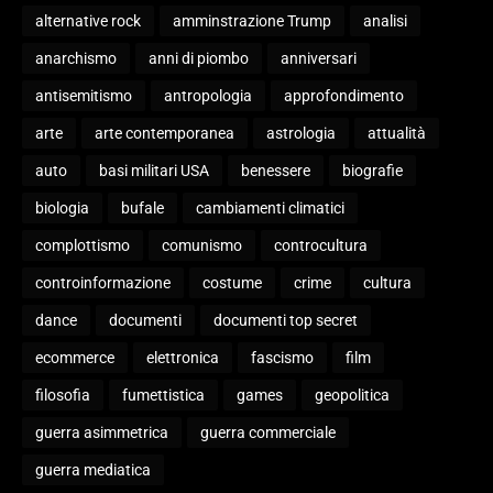
alternative rock
amminstrazione Trump
analisi
anarchismo
anni di piombo
anniversari
antisemitismo
antropologia
approfondimento
arte
arte contemporanea
astrologia
attualità
auto
basi militari USA
benessere
biografie
biologia
bufale
cambiamenti climatici
complottismo
comunismo
controcultura
controinformazione
costume
crime
cultura
dance
documenti
documenti top secret
ecommerce
elettronica
fascismo
film
filosofia
fumettistica
games
geopolitica
guerra asimmetrica
guerra commerciale
guerra mediatica