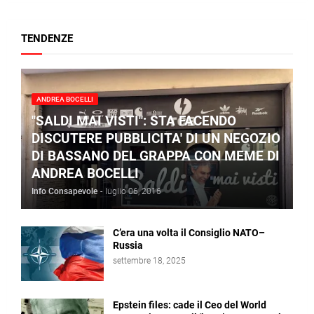
TENDENZE
ANDREA BOCELLI
"SALDI MAI VISTI": STA FACENDO
DISCUTERE PUBBLICITA' DI UN NEGOZIO
DI BASSANO DEL GRAPPA CON MEME DI
ANDREA BOCELLI
Info Consapevole
-
luglio 06, 2016
C’era una volta il Consiglio NATO–
Russia
settembre 18, 2025
Epstein files: cade il Ceo del World