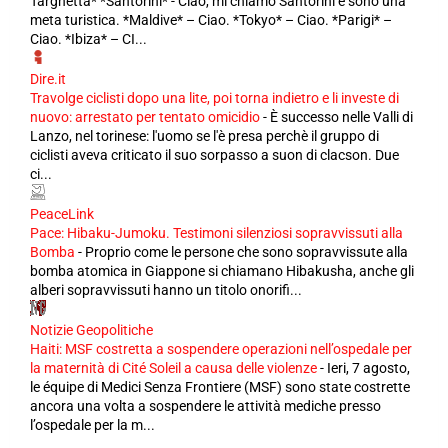
Targhetta* *Santorini* - Ciao, mi chiamo Santorini e sono una
meta turistica. *Maldive* – Ciao. *Tokyo* – Ciao. *Parigi* –
Ciao. *Ibiza* – CI...
Dire.it
Travolge ciclisti dopo una lite, poi torna indietro e li investe di
nuovo: arrestato per tentato omicidio
-
È successo nelle Valli di
Lanzo, nel torinese: l'uomo se l'è presa perchè il gruppo di
ciclisti aveva criticato il suo sorpasso a suon di clacson. Due
ci...
PeaceLink
Pace: Hibaku-Jumoku. Testimoni silenziosi sopravvissuti alla
Bomba
-
Proprio come le persone che sono sopravvissute alla
bomba atomica in Giappone si chiamano Hibakusha, anche gli
alberi sopravvissuti hanno un titolo onorifi...
Notizie Geopolitiche
Haiti: MSF costretta a sospendere operazioni nell’ospedale per
la maternità di Cité Soleil a causa delle violenze
-
Ieri, 7 agosto,
le équipe di Medici Senza Frontiere (MSF) sono state costrette
ancora una volta a sospendere le attività mediche presso
l’ospedale per la m...