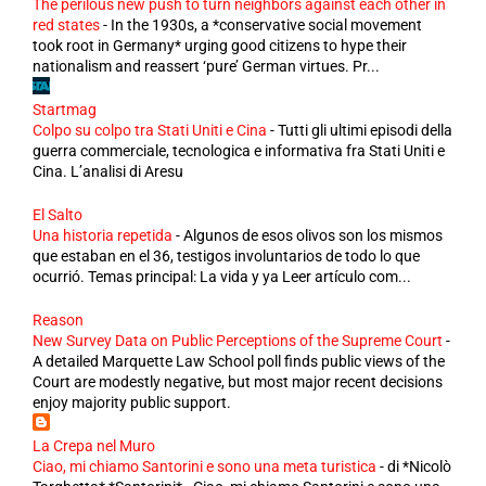
The perilous new push to turn neighbors against each other in
red states
-
In the 1930s, a *conservative social movement
took root in Germany* urging good citizens to hype their
nationalism and reassert ‘pure’ German virtues. Pr...
Startmag
Colpo su colpo tra Stati Uniti e Cina
-
Tutti gli ultimi episodi della
guerra commerciale, tecnologica e informativa fra Stati Uniti e
Cina. L’analisi di Aresu
El Salto
Una historia repetida
-
Algunos de esos olivos son los mismos
que estaban en el 36, testigos involuntarios de todo lo que
ocurrió. Temas principal: La vida y ya Leer artículo com...
Reason
New Survey Data on Public Perceptions of the Supreme Court
-
A detailed Marquette Law School poll finds public views of the
Court are modestly negative, but most major recent decisions
enjoy majority public support.
La Crepa nel Muro
Ciao, mi chiamo Santorini e sono una meta turistica
-
di *Nicolò