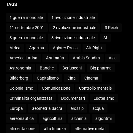
TAGS
1 guerra mondiale
1 rivoluzione industriale
11 settembre 2001
2 rivoluzione industriale
3 Reich
3 guerra mondiale
3 rivoluzione industriale
AI
Africa
Agartha
Aginter Press
Alt-Right
America Latina
Antimafia
Arabia Saudita
Asia
Astronomia
Banche
Berlusconi
Big pharma
Bilderberg
Capitalismo
Cina
Cinema
Colonialismo
Comunicazione
Controllo mentale
Criminalità organizzata
Documentari
Esoterismo
Europa
Geometria Sacra
Gossip
acqua
aereonautica
agricoltura
alchimia
algoritmi
alimentazione
alta finanza
alternative metal