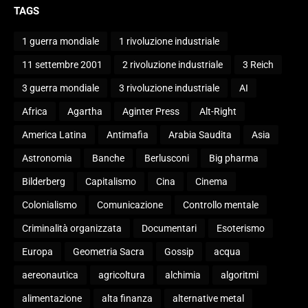
TAGS
1 guerra mondiale
1 rivoluzione industriale
11 settembre 2001
2 rivoluzione industriale
3 Reich
3 guerra mondiale
3 rivoluzione industriale
AI
Africa
Agartha
Aginter Press
Alt-Right
America Latina
Antimafia
Arabia Saudita
Asia
Astronomia
Banche
Berlusconi
Big pharma
Bilderberg
Capitalismo
Cina
Cinema
Colonialismo
Comunicazione
Controllo mentale
Criminalità organizzata
Documentari
Esoterismo
Europa
Geometria Sacra
Gossip
acqua
aereonautica
agricoltura
alchimia
algoritmi
alimentazione
alta finanza
alternative metal