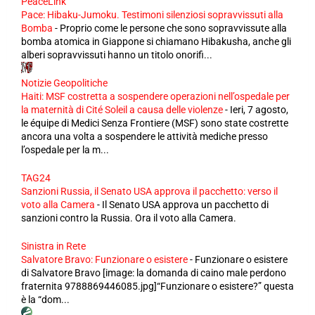
PeaceLink
Pace: Hibaku-Jumoku. Testimoni silenziosi sopravvissuti alla
Bomba
-
Proprio come le persone che sono sopravvissute alla
bomba atomica in Giappone si chiamano Hibakusha, anche gli
alberi sopravvissuti hanno un titolo onorifi...
Notizie Geopolitiche
Haiti: MSF costretta a sospendere operazioni nell’ospedale per
la maternità di Cité Soleil a causa delle violenze
-
Ieri, 7 agosto,
le équipe di Medici Senza Frontiere (MSF) sono state costrette
ancora una volta a sospendere le attività mediche presso
l’ospedale per la m...
TAG24
Sanzioni Russia, il Senato USA approva il pacchetto: verso il
voto alla Camera
-
Il Senato USA approva un pacchetto di
sanzioni contro la Russia. Ora il voto alla Camera.
Sinistra in Rete
Salvatore Bravo: Funzionare o esistere
-
Funzionare o esistere
di Salvatore Bravo [image: la domanda di caino male perdono
fraternita 9788869446085.jpg]“Funzionare o esistere?” questa
è la “dom...