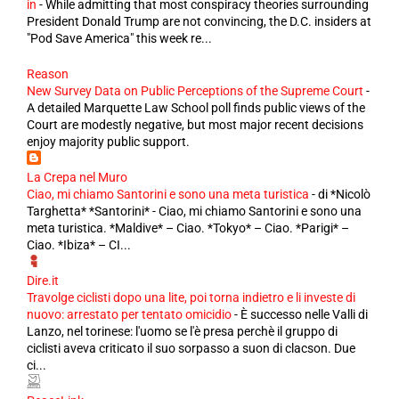
in
-
While admitting that most conspiracy theories surrounding
President Donald Trump are not convincing, the D.C. insiders at
"Pod Save America" this week re...
Reason
New Survey Data on Public Perceptions of the Supreme Court
-
A detailed Marquette Law School poll finds public views of the
Court are modestly negative, but most major recent decisions
enjoy majority public support.
La Crepa nel Muro
Ciao, mi chiamo Santorini e sono una meta turistica
-
di *Nicolò
Targhetta* *Santorini* - Ciao, mi chiamo Santorini e sono una
meta turistica. *Maldive* – Ciao. *Tokyo* – Ciao. *Parigi* –
Ciao. *Ibiza* – CI...
Dire.it
Travolge ciclisti dopo una lite, poi torna indietro e li investe di
nuovo: arrestato per tentato omicidio
-
È successo nelle Valli di
Lanzo, nel torinese: l'uomo se l'è presa perchè il gruppo di
ciclisti aveva criticato il suo sorpasso a suon di clacson. Due
ci...