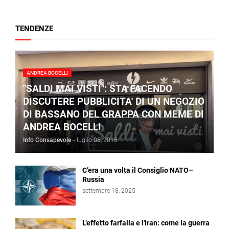
TENDENZE
ANDREA BOCELLI
"SALDI MAI VISTI": STA FACENDO
DISCUTERE PUBBLICITA' DI UN NEGOZIO
DI BASSANO DEL GRAPPA CON MEME DI
ANDREA BOCELLI
Info Consapevole
-
luglio 06, 2016
C’era una volta il Consiglio NATO–
Russia
settembre 18, 2025
L’effetto farfalla e l'Iran: come la guerra