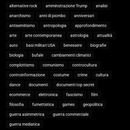
alternative rock
amminstrazione Trump
analisi
anarchismo
anni di piombo
anniversari
antisemitismo
antropologia
approfondimento
arte
arte contemporanea
astrologia
attualità
auto
basi militari USA
benessere
biografie
biologia
bufale
cambiamenti climatici
complottismo
comunismo
controcultura
controinformazione
costume
crime
cultura
dance
documenti
documenti top secret
ecommerce
elettronica
fascismo
film
filosofia
fumettistica
games
geopolitica
guerra asimmetrica
guerra commerciale
guerra mediatica