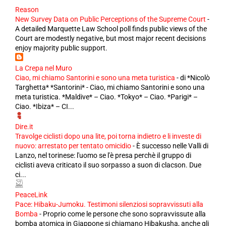
Reason
New Survey Data on Public Perceptions of the Supreme Court
-
A detailed Marquette Law School poll finds public views of the
Court are modestly negative, but most major recent decisions
enjoy majority public support.
La Crepa nel Muro
Ciao, mi chiamo Santorini e sono una meta turistica
-
di *Nicolò
Targhetta* *Santorini* - Ciao, mi chiamo Santorini e sono una
meta turistica. *Maldive* – Ciao. *Tokyo* – Ciao. *Parigi* –
Ciao. *Ibiza* – CI...
Dire.it
Travolge ciclisti dopo una lite, poi torna indietro e li investe di
nuovo: arrestato per tentato omicidio
-
È successo nelle Valli di
Lanzo, nel torinese: l'uomo se l'è presa perchè il gruppo di
ciclisti aveva criticato il suo sorpasso a suon di clacson. Due
ci...
PeaceLink
Pace: Hibaku-Jumoku. Testimoni silenziosi sopravvissuti alla
Bomba
-
Proprio come le persone che sono sopravvissute alla
bomba atomica in Giappone si chiamano Hibakusha, anche gli