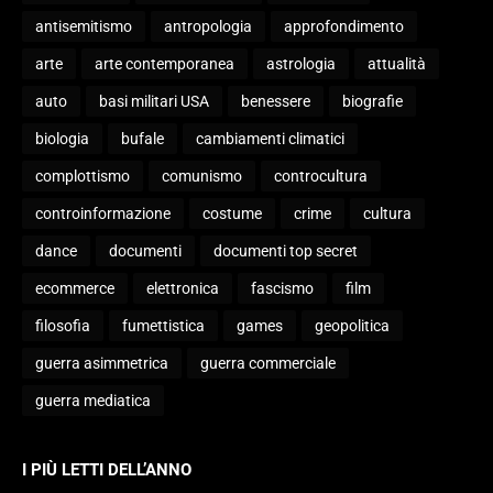
antisemitismo
antropologia
approfondimento
arte
arte contemporanea
astrologia
attualità
auto
basi militari USA
benessere
biografie
biologia
bufale
cambiamenti climatici
complottismo
comunismo
controcultura
controinformazione
costume
crime
cultura
dance
documenti
documenti top secret
ecommerce
elettronica
fascismo
film
filosofia
fumettistica
games
geopolitica
guerra asimmetrica
guerra commerciale
guerra mediatica
I PIÙ LETTI DELL’ANNO