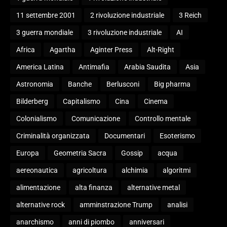
11 settembre 2001
2 rivoluzione industriale
3 Reich
3 guerra mondiale
3 rivoluzione industriale
AI
Africa
Agartha
Aginter Press
Alt-Right
America Latina
Antimafia
Arabia Saudita
Asia
Astronomia
Banche
Berlusconi
Big pharma
Bilderberg
Capitalismo
Cina
Cinema
Colonialismo
Comunicazione
Controllo mentale
Criminalità organizzata
Documentari
Esoterismo
Europa
Geometria Sacra
Gossip
acqua
aereonautica
agricoltura
alchimia
algoritmi
alimentazione
alta finanza
alternative metal
alternative rock
amminstrazione Trump
analisi
anarchismo
anni di piombo
anniversari