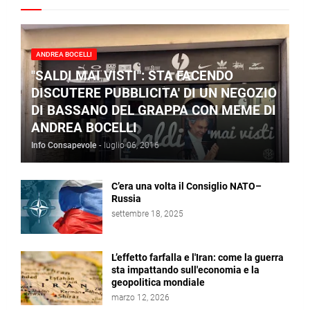
ANDREA BOCELLI
"SALDI MAI VISTI": STA FACENDO
DISCUTERE PUBBLICITA' DI UN NEGOZIO
DI BASSANO DEL GRAPPA CON MEME DI
ANDREA BOCELLI
Info Consapevole
-
luglio 06, 2016
C’era una volta il Consiglio NATO–
Russia
settembre 18, 2025
L’effetto farfalla e l'Iran: come la guerra
sta impattando sull'economia e la
geopolitica mondiale
marzo 12, 2026