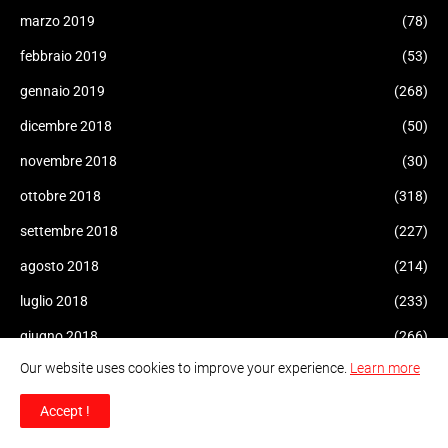
marzo 2019
(78)
febbraio 2019
(53)
gennaio 2019
(268)
dicembre 2018
(50)
novembre 2018
(30)
ottobre 2018
(318)
settembre 2018
(227)
agosto 2018
(214)
luglio 2018
(233)
giugno 2018
(266)
Our website uses cookies to improve your experience.
Learn more
maggio 2018
(203)
aprile 2018
(155)
Accept !
marzo 2018
(28)