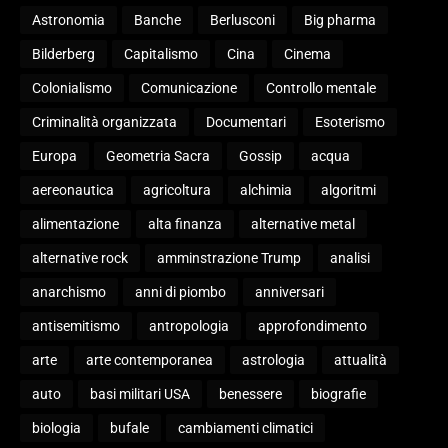
Astronomia
Banche
Berlusconi
Big pharma
Bilderberg
Capitalismo
Cina
Cinema
Colonialismo
Comunicazione
Controllo mentale
Criminalità organizzata
Documentari
Esoterismo
Europa
Geometria Sacra
Gossip
acqua
aereonautica
agricoltura
alchimia
algoritmi
alimentazione
alta finanza
alternative metal
alternative rock
amminstrazione Trump
analisi
anarchismo
anni di piombo
anniversari
antisemitismo
antropologia
approfondimento
arte
arte contemporanea
astrologia
attualità
auto
basi militari USA
benessere
biografie
biologia
bufale
cambiamenti climatici