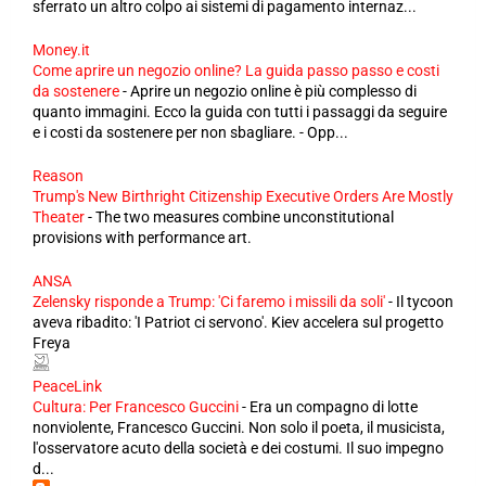
sferrato un altro colpo ai sistemi di pagamento internaz...
Money.it
Come aprire un negozio online? La guida passo passo e costi
da sostenere
-
Aprire un negozio online è più complesso di
quanto immagini. Ecco la guida con tutti i passaggi da seguire
e i costi da sostenere per non sbagliare. - Opp...
Reason
Trump's New Birthright Citizenship Executive Orders Are Mostly
Theater
-
The two measures combine unconstitutional
provisions with performance art.
ANSA
Zelensky risponde a Trump: 'Ci faremo i missili da soli'
-
Il tycoon
aveva ribadito: 'I Patriot ci servono'. Kiev accelera sul progetto
Freya
PeaceLink
Cultura: Per Francesco Guccini
-
Era un compagno di lotte
nonviolente, Francesco Guccini. Non solo il poeta, il musicista,
l'osservatore acuto della società e dei costumi. Il suo impegno
d...