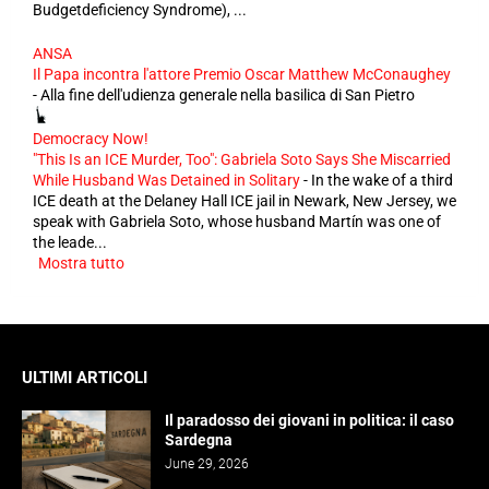
Budgetdeficiency Syndrome), ...
ANSA
Il Papa incontra l'attore Premio Oscar Matthew McConaughey
-
Alla fine dell'udienza generale nella basilica di San Pietro
Democracy Now!
"This Is an ICE Murder, Too": Gabriela Soto Says She Miscarried
While Husband Was Detained in Solitary
-
In the wake of a third
ICE death at the Delaney Hall ICE jail in Newark, New Jersey, we
speak with Gabriela Soto, whose husband Martín was one of
the leade...
Mostra tutto
ULTIMI ARTICOLI
Il paradosso dei giovani in politica: il caso
Sardegna
June 29, 2026