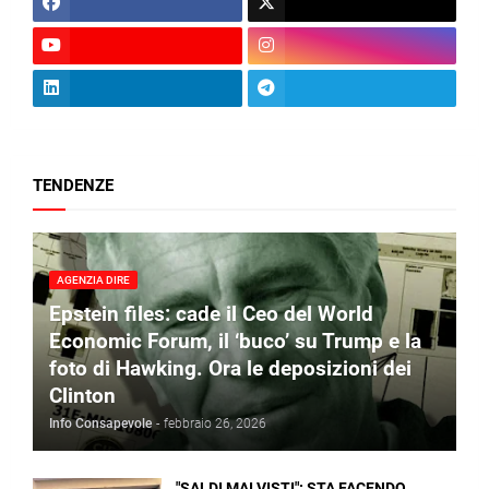
TENDENZE
AGENZIA DIRE
Epstein files: cade il Ceo del World
Economic Forum, il ‘buco’ su Trump e la
foto di Hawking. Ora le deposizioni dei
Clinton
Info Consapevole
-
febbraio 26, 2026
"SALDI MAI VISTI": STA FACENDO