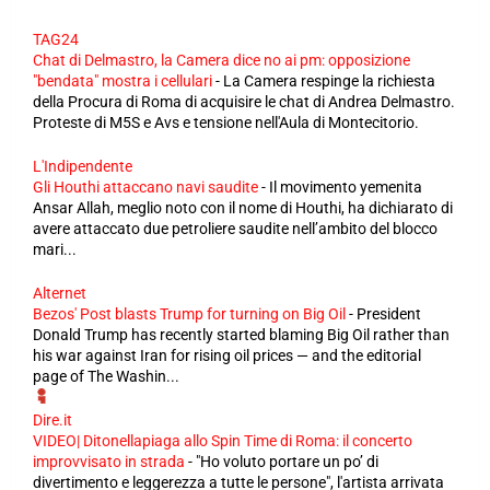
TAG24
Chat di Delmastro, la Camera dice no ai pm: opposizione
"bendata" mostra i cellulari
-
La Camera respinge la richiesta
della Procura di Roma di acquisire le chat di Andrea Delmastro.
Proteste di M5S e Avs e tensione nell'Aula di Montecitorio.
L'Indipendente
Gli Houthi attaccano navi saudite
-
Il movimento yemenita
Ansar Allah, meglio noto con il nome di Houthi, ha dichiarato di
avere attaccato due petroliere saudite nell’ambito del blocco
mari...
Alternet
Bezos' Post blasts Trump for turning on Big Oil
-
President
Donald Trump has recently started blaming Big Oil rather than
his war against Iran for rising oil prices — and the editorial
page of The Washin...
Dire.it
VIDEO| Ditonellapiaga allo Spin Time di Roma: il concerto
improvvisato in strada
-
"Ho voluto portare un po’ di
divertimento e leggerezza a tutte le persone", l'artista arrivata