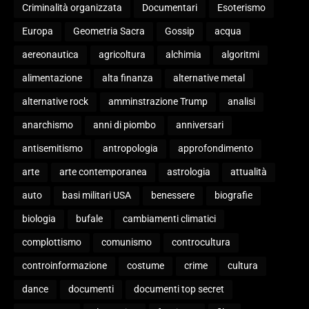
Criminalità organizzata
Documentari
Esoterismo
Europa
Geometria Sacra
Gossip
acqua
aereonautica
agricoltura
alchimia
algoritmi
alimentazione
alta finanza
alternative metal
alternative rock
amminstrazione Trump
analisi
anarchismo
anni di piombo
anniversari
antisemitismo
antropologia
approfondimento
arte
arte contemporanea
astrologia
attualità
auto
basi militari USA
benessere
biografie
biologia
bufale
cambiamenti climatici
complottismo
comunismo
controcultura
controinformazione
costume
crime
cultura
dance
documenti
documenti top secret