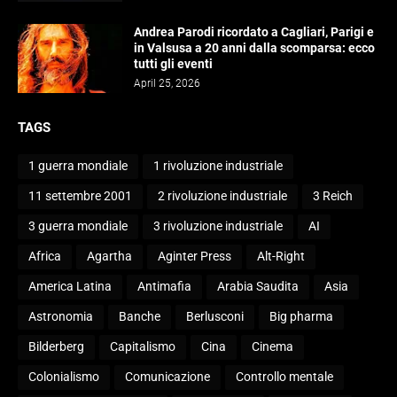
Andrea Parodi ricordato a Cagliari, Parigi e
in Valsusa a 20 anni dalla scomparsa: ecco
tutti gli eventi
April 25, 2026
TAGS
1 guerra mondiale
1 rivoluzione industriale
11 settembre 2001
2 rivoluzione industriale
3 Reich
3 guerra mondiale
3 rivoluzione industriale
AI
Africa
Agartha
Aginter Press
Alt-Right
America Latina
Antimafia
Arabia Saudita
Asia
Astronomia
Banche
Berlusconi
Big pharma
Bilderberg
Capitalismo
Cina
Cinema
Colonialismo
Comunicazione
Controllo mentale