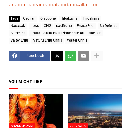
an-bomb-peace-boat-portano-alla.html
Tags
Cagliari
Giappone
Hibakusha
Hiroshima
Nagasaki
news
ONG
pacifismo
Peace Boat
Sa Defenza
Sardegna
Trattato sulla Proibizione delle Armi Nucleari
Valter Erriu
Vaturu Erriu Onnis
Walter Onnis
Facebook
YOU MIGHT LIKE
ANDREA PARODI
ATTUALITÀ