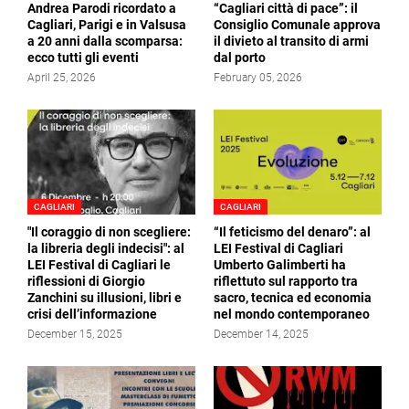
Andrea Parodi ricordato a
“Cagliari città di pace”: il
Cagliari, Parigi e in Valsusa
Consiglio Comunale approva
a 20 anni dalla scomparsa:
il divieto al transito di armi
ecco tutti gli eventi
dal porto
April 25, 2026
February 05, 2026
CAGLIARI
CAGLIARI
"Il coraggio di non scegliere:
“Il feticismo del denaro”: al
la libreria degli indecisi": al
LEI Festival di Cagliari
LEI Festival di Cagliari le
Umberto Galimberti ha
riflessioni di Giorgio
riflettuto sul rapporto tra
Zanchini su illusioni, libri e
sacro, tecnica ed economia
crisi dell’informazione
nel mondo contemporaneo
December 15, 2025
December 14, 2025