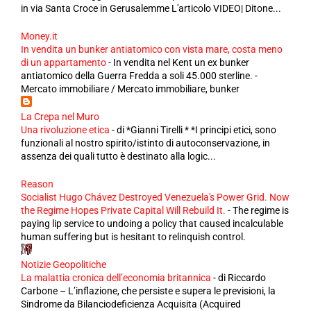
in via Santa Croce in Gerusalemme L'articolo VIDEO| Ditone...
Money.it
In vendita un bunker antiatomico con vista mare, costa meno
di un appartamento
-
In vendita nel Kent un ex bunker
antiatomico della Guerra Fredda a soli 45.000 sterline. -
Mercato immobiliare / Mercato immobiliare, bunker
La Crepa nel Muro
Una rivoluzione etica
-
di *Gianni Tirelli * *I principi etici, sono
funzionali al nostro spirito/istinto di autoconservazione, in
assenza dei quali tutto è destinato alla logic...
Reason
Socialist Hugo Chávez Destroyed Venezuela's Power Grid. Now
the Regime Hopes Private Capital Will Rebuild It.
-
The regime is
paying lip service to undoing a policy that caused incalculable
human suffering but is hesitant to relinquish control.
Notizie Geopolitiche
La malattia cronica dell’economia britannica
-
di Riccardo
Carbone – L’inflazione, che persiste e supera le previsioni, la
Sindrome da Bilanciodeficienza Acquisita (Acquired