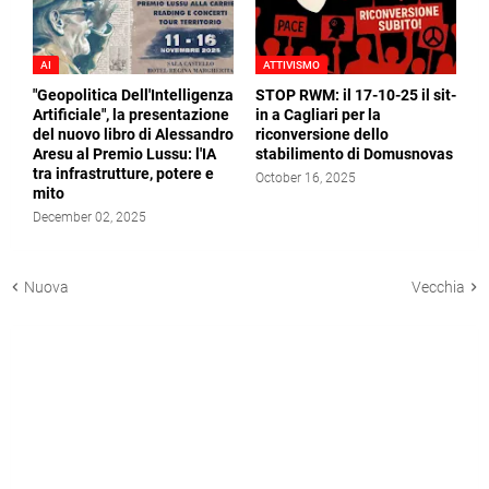
AI
ATTIVISMO
"Geopolitica Dell'Intelligenza
STOP RWM: il 17-10-25 il sit-
Artificiale", la presentazione
in a Cagliari per la
del nuovo libro di Alessandro
riconversione dello
Aresu al Premio Lussu: l'IA
stabilimento di Domusnovas
tra infrastrutture, potere e
October 16, 2025
mito
December 02, 2025
Nuova
Vecchia