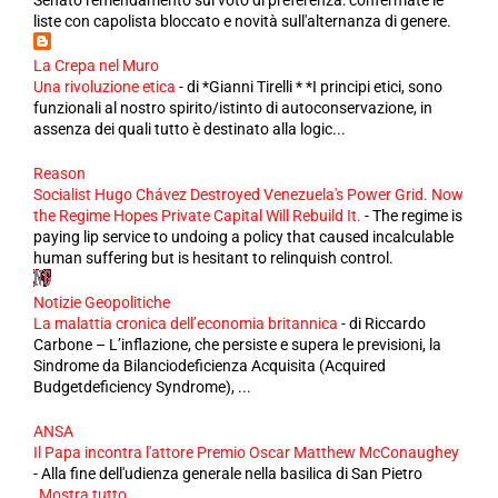
Senato l'emendamento sul voto di preferenza: confermate le
liste con capolista bloccato e novità sull'alternanza di genere.
La Crepa nel Muro
Una rivoluzione etica
-
di *Gianni Tirelli * *I principi etici, sono
funzionali al nostro spirito/istinto di autoconservazione, in
assenza dei quali tutto è destinato alla logic...
Reason
Socialist Hugo Chávez Destroyed Venezuela's Power Grid. Now
the Regime Hopes Private Capital Will Rebuild It.
-
The regime is
paying lip service to undoing a policy that caused incalculable
human suffering but is hesitant to relinquish control.
Notizie Geopolitiche
La malattia cronica dell’economia britannica
-
di Riccardo
Carbone – L’inflazione, che persiste e supera le previsioni, la
Sindrome da Bilanciodeficienza Acquisita (Acquired
Budgetdeficiency Syndrome), ...
ANSA
Il Papa incontra l'attore Premio Oscar Matthew McConaughey
-
Alla fine dell'udienza generale nella basilica di San Pietro
Mostra tutto