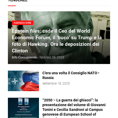
TENDENZE
AGENZIA DIRE
Epstein files: cade il Ceo del World
Economic Forum, il ‘buco’ su Trump e la
foto di Hawking. Ora le deposizioni dei
Clinton
Info Consapevole
-
febbraio 26, 2026
C’era una volta il Consiglio NATO–
Russia
settembre 18, 2025
“2050 – La guerra dei ghiacci”: la
presentazione del volume di Giovanni
Tonini e Cecilia Sandroni al Campus
genovese di European School of