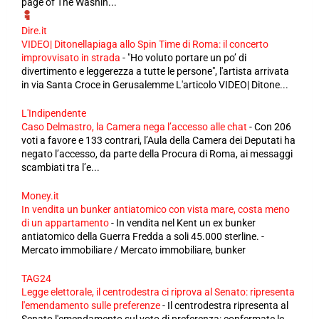
page of The Washin...
Dire.it
VIDEO| Ditonellapiaga allo Spin Time di Roma: il concerto
improvvisato in strada
-
"Ho voluto portare un po’ di
divertimento e leggerezza a tutte le persone", l'artista arrivata
in via Santa Croce in Gerusalemme L'articolo VIDEO| Ditone...
L'Indipendente
Caso Delmastro, la Camera nega l’accesso alle chat
-
Con 206
voti a favore e 133 contrari, l’Aula della Camera dei Deputati ha
negato l’accesso, da parte della Procura di Roma, ai messaggi
scambiati tra l’e...
Money.it
In vendita un bunker antiatomico con vista mare, costa meno
di un appartamento
-
In vendita nel Kent un ex bunker
antiatomico della Guerra Fredda a soli 45.000 sterline. -
Mercato immobiliare / Mercato immobiliare, bunker
TAG24
Legge elettorale, il centrodestra ci riprova al Senato: ripresenta
l'emendamento sulle preferenze
-
Il centrodestra ripresenta al