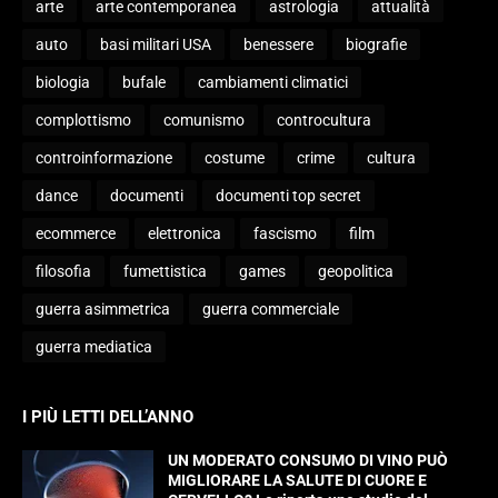
arte
arte contemporanea
astrologia
attualità
auto
basi militari USA
benessere
biografie
biologia
bufale
cambiamenti climatici
complottismo
comunismo
controcultura
controinformazione
costume
crime
cultura
dance
documenti
documenti top secret
ecommerce
elettronica
fascismo
film
filosofia
fumettistica
games
geopolitica
guerra asimmetrica
guerra commerciale
guerra mediatica
I PIÙ LETTI DELL’ANNO
UN MODERATO CONSUMO DI VINO PUÒ
MIGLIORARE LA SALUTE DI CUORE E