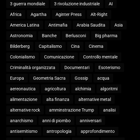
3 guerra mondiale
3 rivoluzione industriale
AI
Africa
Agartha
Aginter Press
Alt-Right
America Latina
Antimafia
Arabia Saudita
Asia
Astronomia
Banche
Berlusconi
Big pharma
Bilderberg
Capitalismo
Cina
Cinema
Colonialismo
Comunicazione
Controllo mentale
Criminalità organizzata
Documentari
Esoterismo
Europa
Geometria Sacra
Gossip
acqua
aereonautica
agricoltura
alchimia
algoritmi
alimentazione
alta finanza
alternative metal
alternative rock
amminstrazione Trump
analisi
anarchismo
anni di piombo
anniversari
antisemitismo
antropologia
approfondimento