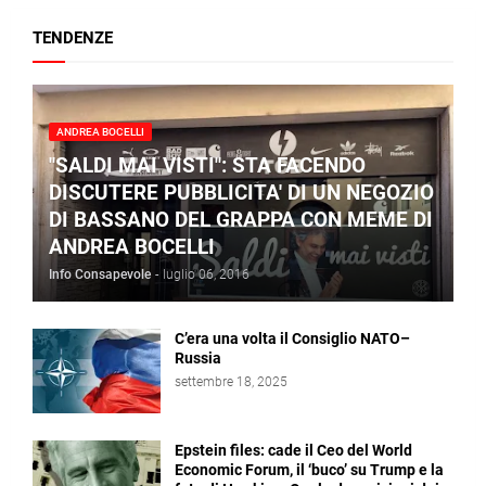
TENDENZE
ANDREA BOCELLI
"SALDI MAI VISTI": STA FACENDO
DISCUTERE PUBBLICITA' DI UN NEGOZIO
DI BASSANO DEL GRAPPA CON MEME DI
ANDREA BOCELLI
Info Consapevole
-
luglio 06, 2016
C’era una volta il Consiglio NATO–
Russia
settembre 18, 2025
Epstein files: cade il Ceo del World
Economic Forum, il ‘buco’ su Trump e la