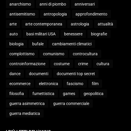
anarchismo
anni di piombo
anniversari
antisemitismo
antropologia
approfondimento
arte
arte contemporanea
astrologia
attualità
auto
basi militari USA
benessere
biografie
biologia
bufale
cambiamenti climatici
complottismo
comunismo
controcultura
controinformazione
costume
crime
cultura
dance
documenti
documenti top secret
ecommerce
elettronica
fascismo
film
filosofia
fumettistica
games
geopolitica
guerra asimmetrica
guerra commerciale
guerra mediatica