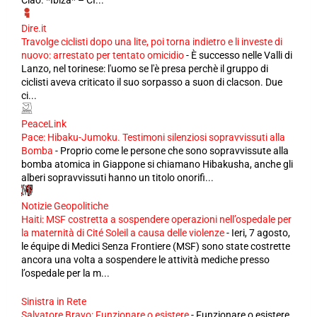
Ciao. *Ibiza* – CI...
Dire.it
Travolge ciclisti dopo una lite, poi torna indietro e li investe di
nuovo: arrestato per tentato omicidio
-
È successo nelle Valli di
Lanzo, nel torinese: l'uomo se l'è presa perchè il gruppo di
ciclisti aveva criticato il suo sorpasso a suon di clacson. Due
ci...
PeaceLink
Pace: Hibaku-Jumoku. Testimoni silenziosi sopravvissuti alla
Bomba
-
Proprio come le persone che sono sopravvissute alla
bomba atomica in Giappone si chiamano Hibakusha, anche gli
alberi sopravvissuti hanno un titolo onorifi...
Notizie Geopolitiche
Haiti: MSF costretta a sospendere operazioni nell’ospedale per
la maternità di Cité Soleil a causa delle violenze
-
Ieri, 7 agosto,
le équipe di Medici Senza Frontiere (MSF) sono state costrette
ancora una volta a sospendere le attività mediche presso
l’ospedale per la m...
Sinistra in Rete
Salvatore Bravo: Funzionare o esistere
-
Funzionare o esistere