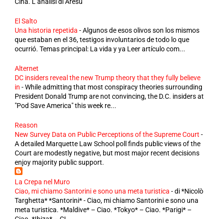
Cina. L’analisi di Aresu
El Salto
Una historia repetida
-
Algunos de esos olivos son los mismos
que estaban en el 36, testigos involuntarios de todo lo que
ocurrió. Temas principal: La vida y ya Leer artículo com...
Alternet
DC insiders reveal the new Trump theory that they fully believe
in
-
While admitting that most conspiracy theories surrounding
President Donald Trump are not convincing, the D.C. insiders at
"Pod Save America" this week re...
Reason
New Survey Data on Public Perceptions of the Supreme Court
-
A detailed Marquette Law School poll finds public views of the
Court are modestly negative, but most major recent decisions
enjoy majority public support.
La Crepa nel Muro
Ciao, mi chiamo Santorini e sono una meta turistica
-
di *Nicolò
Targhetta* *Santorini* - Ciao, mi chiamo Santorini e sono una
meta turistica. *Maldive* – Ciao. *Tokyo* – Ciao. *Parigi* –