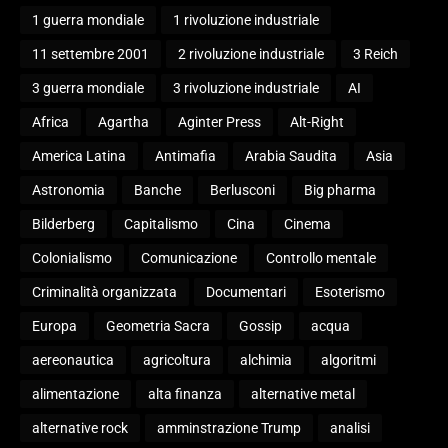
1 guerra mondiale
1 rivoluzione industriale
11 settembre 2001
2 rivoluzione industriale
3 Reich
3 guerra mondiale
3 rivoluzione industriale
AI
Africa
Agartha
Aginter Press
Alt-Right
America Latina
Antimafia
Arabia Saudita
Asia
Astronomia
Banche
Berlusconi
Big pharma
Bilderberg
Capitalismo
Cina
Cinema
Colonialismo
Comunicazione
Controllo mentale
Criminalità organizzata
Documentari
Esoterismo
Europa
Geometria Sacra
Gossip
acqua
aereonautica
agricoltura
alchimia
algoritmi
alimentazione
alta finanza
alternative metal
alternative rock
amminstrazione Trump
analisi