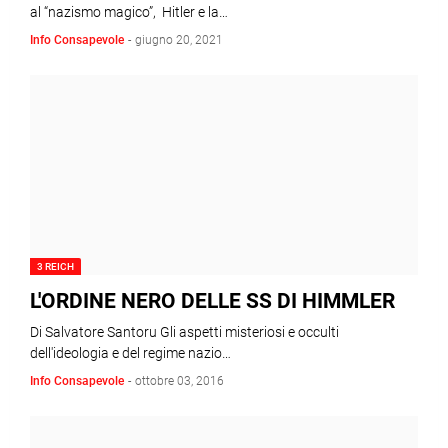
al “nazismo magico”, Hitler e la…
Info Consapevole
-
giugno 20, 2021
3 REICH
L'ORDINE NERO DELLE SS DI HIMMLER
Di Salvatore Santoru Gli aspetti misteriosi e occulti
dell'ideologia e del regime nazio…
Info Consapevole
-
ottobre 03, 2016