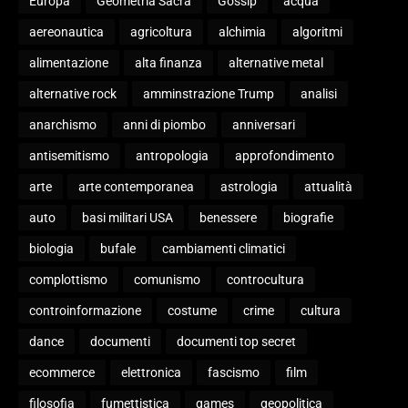
Europa
Geometria Sacra
Gossip
acqua
aereonautica
agricoltura
alchimia
algoritmi
alimentazione
alta finanza
alternative metal
alternative rock
amminstrazione Trump
analisi
anarchismo
anni di piombo
anniversari
antisemitismo
antropologia
approfondimento
arte
arte contemporanea
astrologia
attualità
auto
basi militari USA
benessere
biografie
biologia
bufale
cambiamenti climatici
complottismo
comunismo
controcultura
controinformazione
costume
crime
cultura
dance
documenti
documenti top secret
ecommerce
elettronica
fascismo
film
filosofia
fumettistica
games
geopolitica