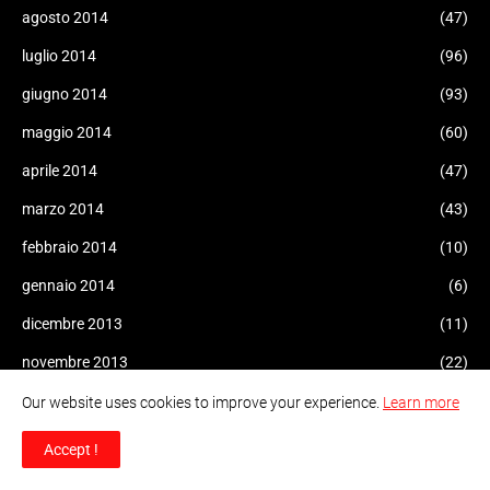
agosto 2014
(47)
luglio 2014
(96)
giugno 2014
(93)
maggio 2014
(60)
aprile 2014
(47)
marzo 2014
(43)
febbraio 2014
(10)
gennaio 2014
(6)
dicembre 2013
(11)
novembre 2013
(22)
ottobre 2013
(14)
Our website uses cookies to improve your experience.
Learn more
settembre 2013
(15)
Accept !
agosto 2013
(9)