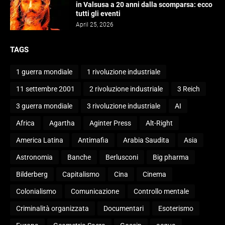
in Valsusa a 20 anni dalla scomparsa: ecco
tutti gli eventi
April 25, 2026
TAGS
1 guerra mondiale
1 rivoluzione industriale
11 settembre 2001
2 rivoluzione industriale
3 Reich
3 guerra mondiale
3 rivoluzione industriale
AI
Africa
Agartha
Aginter Press
Alt-Right
America Latina
Antimafia
Arabia Saudita
Asia
Astronomia
Banche
Berlusconi
Big pharma
Bilderberg
Capitalismo
Cina
Cinema
Colonialismo
Comunicazione
Controllo mentale
Criminalità organizzata
Documentari
Esoterismo