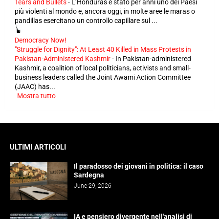
Tears and Bullets
-
L’Honduras è stato per anni uno dei Paesi
più violenti al mondo e, ancora oggi, in molte aree le maras o
pandillas esercitano un controllo capillare sul ...
Democracy Now!
"Struggle for Dignity": At Least 40 Killed in Mass Protests in
Pakistan-Administered Kashmir
-
In Pakistan-administered
Kashmir, a coalition of local politicians, activists and small-
business leaders called the Joint Awami Action Committee
(JAAC) has...
Mostra tutto
ULTIMI ARTICOLI
Il paradosso dei giovani in politica: il caso
Sardegna
June 29, 2026
IA e pensiero divergente nell'analisi di