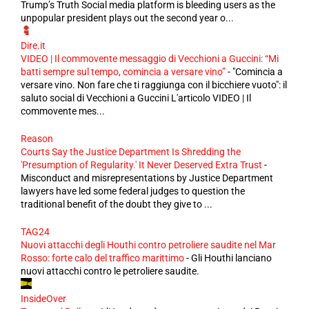
Trump’s Truth Social media platform is bleeding users as the
unpopular president plays out the second year o...
Dire.it
VIDEO | Il commovente messaggio di Vecchioni a Guccini: “Mi
batti sempre sul tempo, comincia a versare vino”
-
"Comincia a
versare vino. Non fare che ti raggiunga con il bicchiere vuoto": il
saluto social di Vecchioni a Guccini L'articolo VIDEO | Il
commovente mes...
Reason
Courts Say the Justice Department Is Shredding the
'Presumption of Regularity.' It Never Deserved Extra Trust
-
Misconduct and misrepresentations by Justice Department
lawyers have led some federal judges to question the
traditional benefit of the doubt they give to ...
TAG24
Nuovi attacchi degli Houthi contro petroliere saudite nel Mar
Rosso: forte calo del traffico marittimo
-
Gli Houthi lanciano
nuovi attacchi contro le petroliere saudite.
InsideOver