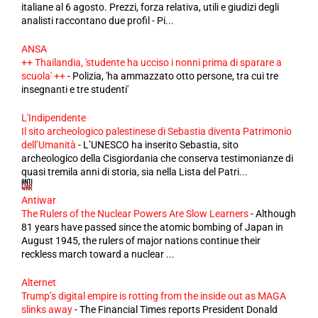
italiane al 6 agosto. Prezzi, forza relativa, utili e giudizi degli
analisti raccontano due profil - Pi...
ANSA
++ Thailandia, 'studente ha ucciso i nonni prima di sparare a
scuola' ++
-
Polizia, 'ha ammazzato otto persone, tra cui tre
insegnanti e tre studenti'
L'Indipendente
Il sito archeologico palestinese di Sebastia diventa Patrimonio
dell’Umanità
-
L’UNESCO ha inserito Sebastia, sito
archeologico della Cisgiordania che conserva testimonianze di
quasi tremila anni di storia, sia nella Lista del Patri...
Antiwar
The Rulers of the Nuclear Powers Are Slow Learners
-
Although
81 years have passed since the atomic bombing of Japan in
August 1945, the rulers of major nations continue their
reckless march toward a nuclear ...
Alternet
Trump’s digital empire is rotting from the inside out as MAGA
slinks away
-
The Financial Times reports President Donald