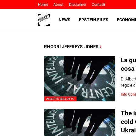
Home
About
Disclaimer
Contatti
NEWS
EPSTEIN FILES
ECONOMI
RHODRI JEFFREYS-JONES
La gu
cosa 
Di Alber
regole c
Info Con
ALBERTO BELLOTTO
The i
cold 
Ukra