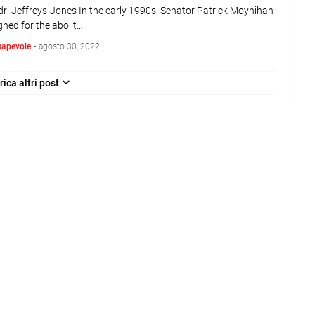
ri Jeffreys-Jones In the early 1990s, Senator Patrick Moynihan
ned for the abolit…
sapevole
-
agosto 30, 2022
rica altri post