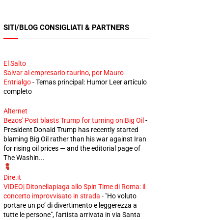
SITI/BLOG CONSIGLIATI & PARTNERS
El Salto
Salvar al empresario taurino, por Mauro
Entrialgo
-
Temas principal: Humor Leer artículo
completo
Alternet
Bezos' Post blasts Trump for turning on Big Oil
-
President Donald Trump has recently started
blaming Big Oil rather than his war against Iran
for rising oil prices — and the editorial page of
The Washin...
Dire.it
VIDEO| Ditonellapiaga allo Spin Time di Roma: il
concerto improvvisato in strada
-
"Ho voluto
portare un po’ di divertimento e leggerezza a
tutte le persone", l'artista arrivata in via Santa