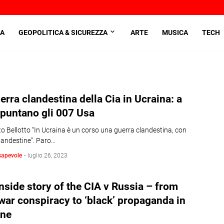
A
GEOPOLITICA & SICUREZZA
ARTE
MUSICA
TECH
erra clandestina della Cia in Ucraina: a
puntano gli 007 Usa
to Bellotto “In Ucraina è un corso una guerra clandestina, con
landestine”. Paro…
sapevole
-
luglio 26, 2023
nside story of the CIA v Russia – from
war conspiracy to ‘black’ propaganda in
ine