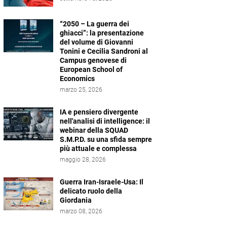
“2050 – La guerra dei
ghiacci”: la presentazione
del volume di Giovanni
Tonini e Cecilia Sandroni al
Campus genovese di
European School of
Economics
marzo 25, 2026
IA e pensiero divergente
nell'analisi di intelligence: il
webinar della SQUAD
S.M.P.D. su una sfida sempre
più attuale e complessa
maggio 28, 2026
Guerra Iran-Israele-Usa: Il
delicato ruolo della
Giordania
marzo 08, 2026