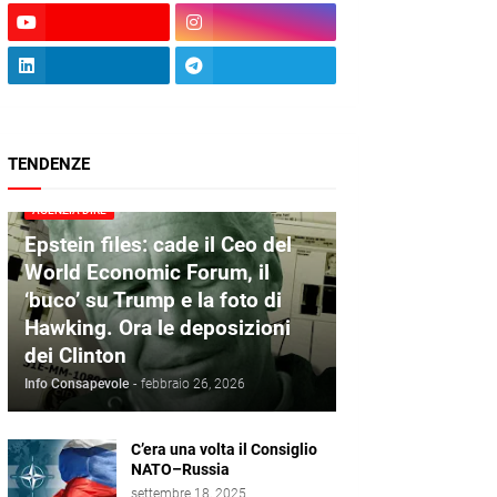
TENDENZE
AGENZIA DIRE
Epstein files: cade il Ceo del
World Economic Forum, il
‘buco’ su Trump e la foto di
Hawking. Ora le deposizioni
dei Clinton
Info Consapevole
-
febbraio 26, 2026
C’era una volta il Consiglio
NATO–Russia
settembre 18, 2025