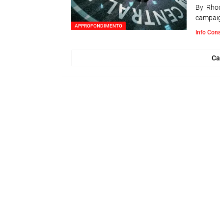
By Rhod
campaig
APPROFONDIMENTO
Info Con
Ca