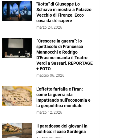
"Rotta" di Giuseppe Lo
Schiavo in mostra a Palazzo
Vecchio di Firenze. Ecco
cosa da c'è sapere
marzo 24, 2026
“Crescere la guerra”: lo
spettacolo di Francesca
Mannocchi e Rodrigo
D'Erasmo incanta il Teatro
Verdi a Sassari. REPORTAGE
+ FOTO
maggio 06, 2026
L’effetto farfalla e l'Iran:
come la guerra sta
impattando sull'economia e
la geopolitica mondiale
marzo 12, 2026
Il paradosso dei giovani in
politica: il caso Sardegna