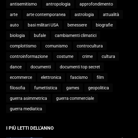
antisemitismo
antropologia
approfondimento
arte
arte contemporanea
astrologia
attualità
auto
basi militari USA
benessere
biografie
biologia
bufale
cambiamenti climatici
complottismo
comunismo
controcultura
controinformazione
costume
crime
cultura
dance
documenti
documenti top secret
ecommerce
elettronica
fascismo
film
filosofia
fumettistica
games
geopolitica
guerra asimmetrica
guerra commerciale
guerra mediatica
I PIÙ LETTI DELL’ANNO