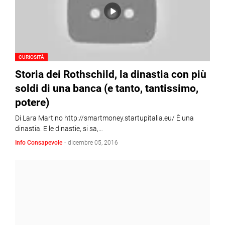
CURIOSITÀ
Storia dei Rothschild, la dinastia con più
soldi di una banca (e tanto, tantissimo,
potere)
Di Lara Martino http://smartmoney.startupitalia.eu/ È una
dinastia. E le dinastie, si sa,…
Info Consapevole
-
dicembre 05, 2016