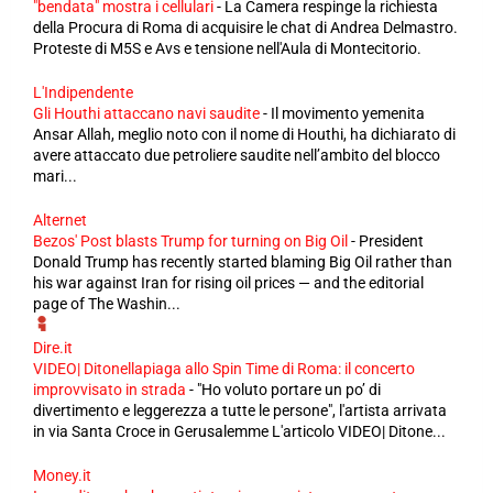
"bendata" mostra i cellulari
-
La Camera respinge la richiesta
della Procura di Roma di acquisire le chat di Andrea Delmastro.
Proteste di M5S e Avs e tensione nell'Aula di Montecitorio.
L'Indipendente
Gli Houthi attaccano navi saudite
-
Il movimento yemenita
Ansar Allah, meglio noto con il nome di Houthi, ha dichiarato di
avere attaccato due petroliere saudite nell’ambito del blocco
mari...
Alternet
Bezos' Post blasts Trump for turning on Big Oil
-
President
Donald Trump has recently started blaming Big Oil rather than
his war against Iran for rising oil prices — and the editorial
page of The Washin...
Dire.it
VIDEO| Ditonellapiaga allo Spin Time di Roma: il concerto
improvvisato in strada
-
"Ho voluto portare un po’ di
divertimento e leggerezza a tutte le persone", l'artista arrivata
in via Santa Croce in Gerusalemme L'articolo VIDEO| Ditone...
Money.it