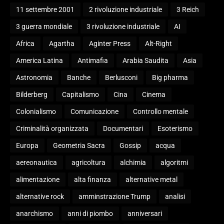
11 settembre 2001
2 rivoluzione industriale
3 Reich
3 guerra mondiale
3 rivoluzione industriale
AI
Africa
Agartha
Aginter Press
Alt-Right
America Latina
Antimafia
Arabia Saudita
Asia
Astronomia
Banche
Berlusconi
Big pharma
Bilderberg
Capitalismo
Cina
Cinema
Colonialismo
Comunicazione
Controllo mentale
Criminalità organizzata
Documentari
Esoterismo
Europa
Geometria Sacra
Gossip
acqua
aereonautica
agricoltura
alchimia
algoritmi
alimentazione
alta finanza
alternative metal
alternative rock
amminstrazione Trump
analisi
anarchismo
anni di piombo
anniversari