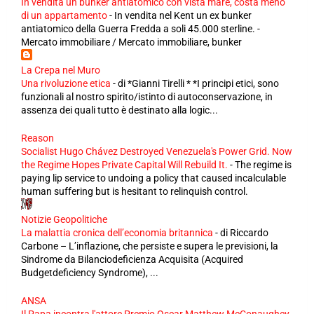
In vendita un bunker antiatomico con vista mare, costa meno
di un appartamento
-
In vendita nel Kent un ex bunker
antiatomico della Guerra Fredda a soli 45.000 sterline. -
Mercato immobiliare / Mercato immobiliare, bunker
La Crepa nel Muro
Una rivoluzione etica
-
di *Gianni Tirelli * *I principi etici, sono
funzionali al nostro spirito/istinto di autoconservazione, in
assenza dei quali tutto è destinato alla logic...
Reason
Socialist Hugo Chávez Destroyed Venezuela's Power Grid. Now
the Regime Hopes Private Capital Will Rebuild It.
-
The regime is
paying lip service to undoing a policy that caused incalculable
human suffering but is hesitant to relinquish control.
Notizie Geopolitiche
La malattia cronica dell’economia britannica
-
di Riccardo
Carbone – L’inflazione, che persiste e supera le previsioni, la
Sindrome da Bilanciodeficienza Acquisita (Acquired
Budgetdeficiency Syndrome), ...
ANSA