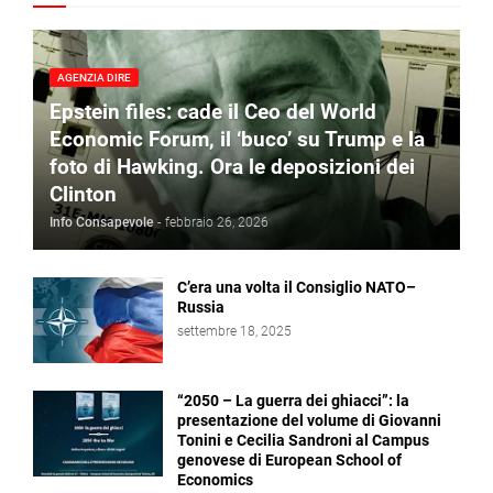
AGENZIA DIRE
Epstein files: cade il Ceo del World
Economic Forum, il ‘buco’ su Trump e la
foto di Hawking. Ora le deposizioni dei
Clinton
Info Consapevole
-
febbraio 26, 2026
C’era una volta il Consiglio NATO–
Russia
settembre 18, 2025
“2050 – La guerra dei ghiacci”: la
presentazione del volume di Giovanni
Tonini e Cecilia Sandroni al Campus
genovese di European School of
Economics