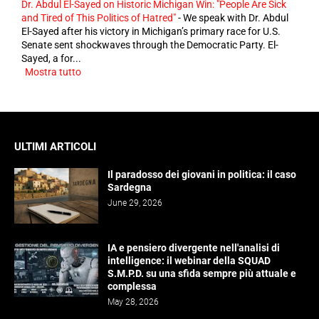
Dr. Abdul El-Sayed on Historic Michigan Win: "People Are Sick
and Tired of This Politics of Hatred"
-
We speak with Dr. Abdul
El-Sayed after his victory in Michigan’s primary race for U.S.
Senate sent shockwaves through the Democratic Party. El-
Sayed, a for...
Mostra tutto
ULTIMI ARTICOLI
Il paradosso dei giovani in politica: il caso
Sardegna
June 29, 2026
IA e pensiero divergente nell'analisi di
intelligence: il webinar della SQUAD
S.M.P.D. su una sfida sempre più attuale e
complessa
May 28, 2026