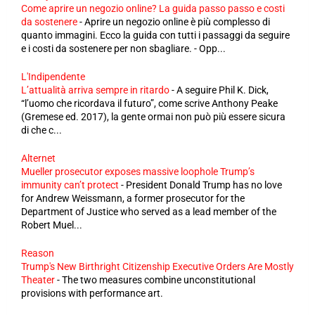
Come aprire un negozio online? La guida passo passo e costi
da sostenere
-
Aprire un negozio online è più complesso di
quanto immagini. Ecco la guida con tutti i passaggi da seguire
e i costi da sostenere per non sbagliare. - Opp...
L'Indipendente
L’attualità arriva sempre in ritardo
-
A seguire Phil K. Dick,
“l’uomo che ricordava il futuro”, come scrive Anthony Peake
(Gremese ed. 2017), la gente ormai non può più essere sicura
di che c...
Alternet
Mueller prosecutor exposes massive loophole Trump’s
immunity can’t protect
-
President Donald Trump has no love
for Andrew Weissmann, a former prosecutor for the
Department of Justice who served as a lead member of the
Robert Muel...
Reason
Trump's New Birthright Citizenship Executive Orders Are Mostly
Theater
-
The two measures combine unconstitutional
provisions with performance art.