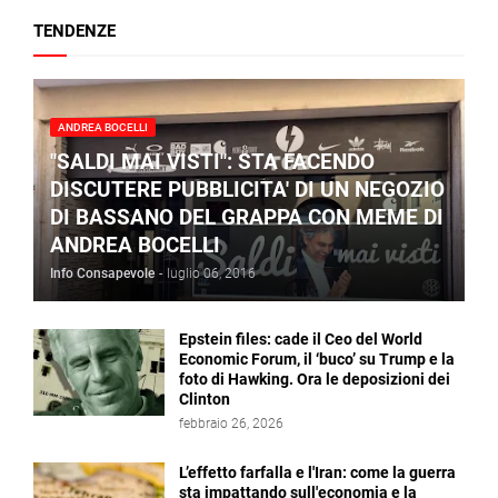
TENDENZE
ANDREA BOCELLI
"SALDI MAI VISTI": STA FACENDO
DISCUTERE PUBBLICITA' DI UN NEGOZIO
DI BASSANO DEL GRAPPA CON MEME DI
ANDREA BOCELLI
Info Consapevole
-
luglio 06, 2016
Epstein files: cade il Ceo del World
Economic Forum, il ‘buco’ su Trump e la
foto di Hawking. Ora le deposizioni dei
Clinton
febbraio 26, 2026
L’effetto farfalla e l'Iran: come la guerra
sta impattando sull'economia e la