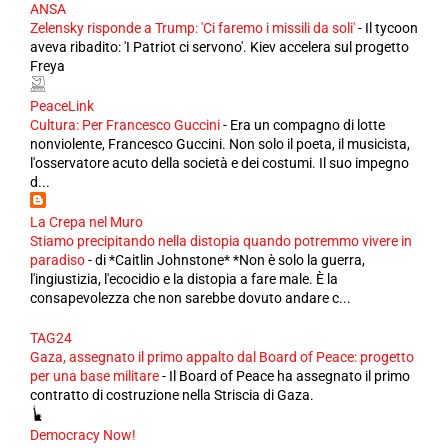
ANSA
Zelensky risponde a Trump: 'Ci faremo i missili da soli'
-
Il tycoon
aveva ribadito: 'I Patriot ci servono'. Kiev accelera sul progetto
Freya
PeaceLink
Cultura: Per Francesco Guccini
-
Era un compagno di lotte
nonviolente, Francesco Guccini. Non solo il poeta, il musicista,
l'osservatore acuto della società e dei costumi. Il suo impegno
d...
La Crepa nel Muro
Stiamo precipitando nella distopia quando potremmo vivere in
paradiso
-
di *Caitlin Johnstone* *Non è solo la guerra,
l'ingiustizia, l'ecocidio e la distopia a fare male. È la
consapevolezza che non sarebbe dovuto andare c...
TAG24
Gaza, assegnato il primo appalto dal Board of Peace: progetto
per una base militare
-
Il Board of Peace ha assegnato il primo
contratto di costruzione nella Striscia di Gaza.
Democracy Now!