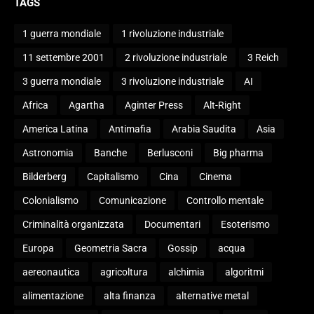
TAGS
1 guerra mondiale
1 rivoluzione industriale
11 settembre 2001
2 rivoluzione industriale
3 Reich
3 guerra mondiale
3 rivoluzione industriale
AI
Africa
Agartha
Aginter Press
Alt-Right
America Latina
Antimafia
Arabia Saudita
Asia
Astronomia
Banche
Berlusconi
Big pharma
Bilderberg
Capitalismo
Cina
Cinema
Colonialismo
Comunicazione
Controllo mentale
Criminalità organizzata
Documentari
Esoterismo
Europa
Geometria Sacra
Gossip
acqua
aereonautica
agricoltura
alchimia
algoritmi
alimentazione
alta finanza
alternative metal