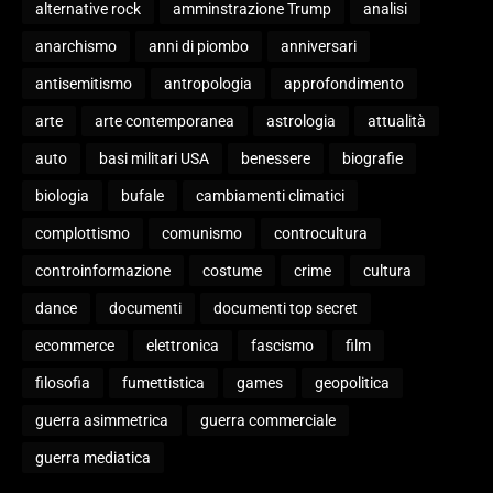
alternative rock
amminstrazione Trump
analisi
anarchismo
anni di piombo
anniversari
antisemitismo
antropologia
approfondimento
arte
arte contemporanea
astrologia
attualità
auto
basi militari USA
benessere
biografie
biologia
bufale
cambiamenti climatici
complottismo
comunismo
controcultura
controinformazione
costume
crime
cultura
dance
documenti
documenti top secret
ecommerce
elettronica
fascismo
film
filosofia
fumettistica
games
geopolitica
guerra asimmetrica
guerra commerciale
guerra mediatica