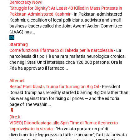
Democracy Now!
"Struggle for Dignity": At Least 40 Killed in Mass Protests in
Pakistan-Administered Kashmir
-
In Pakistan-administered
Kashmir, a coalition of local politicians, activists and small-
business leaders called the Joint Awami Action Committee
(JAAC) has...
Startmag
Come funziona il farmaco di Takeda per la narcolessia
-
La
narcolessia di tipo 1 è una rara malattia neurologica cronica,
che negli Stati Uniti interessa circa 120.000 persone. Ora la
Fda ha approvato il farmaco...
Alternet
Bezos' Post blasts Trump for turning on Big Oil
-
President
Donald Trump has recently started blaming Big Oil rather than
his war against Iran for rising oil prices — and the editorial
page of The Washin...
Dire.it
VIDEO| Ditonellapiaga allo Spin Time di Roma: il concerto
improvvisato in strada
-
"Ho voluto portare un po’ di
divertimento e leggerezza a tutte le persone", l'artista arrivata