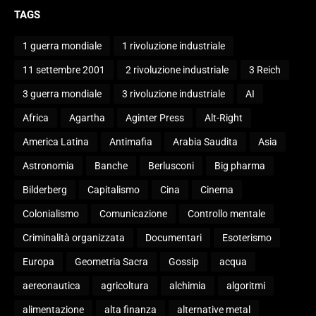
TAGS
1 guerra mondiale
1 rivoluzione industriale
11 settembre 2001
2 rivoluzione industriale
3 Reich
3 guerra mondiale
3 rivoluzione industriale
AI
Africa
Agartha
Aginter Press
Alt-Right
America Latina
Antimafia
Arabia Saudita
Asia
Astronomia
Banche
Berlusconi
Big pharma
Bilderberg
Capitalismo
Cina
Cinema
Colonialismo
Comunicazione
Controllo mentale
Criminalità organizzata
Documentari
Esoterismo
Europa
Geometria Sacra
Gossip
acqua
aereonautica
agricoltura
alchimia
algoritmi
alimentazione
alta finanza
alternative metal