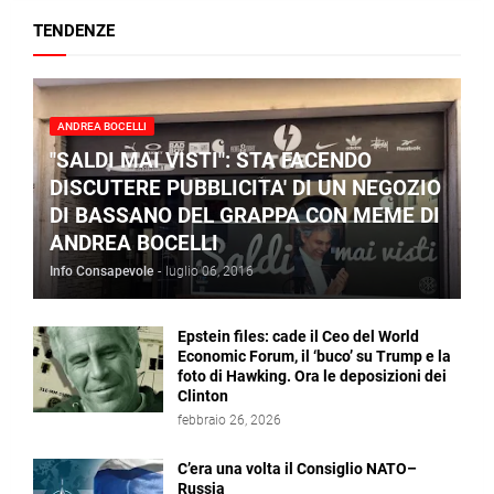
TENDENZE
ANDREA BOCELLI
"SALDI MAI VISTI": STA FACENDO
DISCUTERE PUBBLICITA' DI UN NEGOZIO
DI BASSANO DEL GRAPPA CON MEME DI
ANDREA BOCELLI
Info Consapevole
-
luglio 06, 2016
Epstein files: cade il Ceo del World
Economic Forum, il ‘buco’ su Trump e la
foto di Hawking. Ora le deposizioni dei
Clinton
febbraio 26, 2026
C’era una volta il Consiglio NATO–
Russia