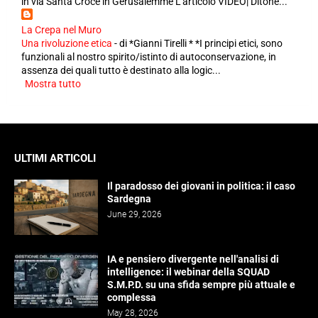
in via Santa Croce in Gerusalemme L'articolo VIDEO| Ditone...
La Crepa nel Muro
Una rivoluzione etica
-
di *Gianni Tirelli * *I principi etici, sono
funzionali al nostro spirito/istinto di autoconservazione, in
assenza dei quali tutto è destinato alla logic...
Mostra tutto
ULTIMI ARTICOLI
Il paradosso dei giovani in politica: il caso
Sardegna
June 29, 2026
IA e pensiero divergente nell'analisi di
intelligence: il webinar della SQUAD
S.M.P.D. su una sfida sempre più attuale e
complessa
May 28, 2026