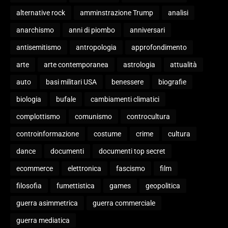
alternative rock
amminstrazione Trump
analisi
anarchismo
anni di piombo
anniversari
antisemitismo
antropologia
approfondimento
arte
arte contemporanea
astrologia
attualità
auto
basi militari USA
benessere
biografie
biologia
bufale
cambiamenti climatici
complottismo
comunismo
controcultura
controinformazione
costume
crime
cultura
dance
documenti
documenti top secret
ecommerce
elettronica
fascismo
film
filosofia
fumettistica
games
geopolitica
guerra asimmetrica
guerra commerciale
guerra mediatica