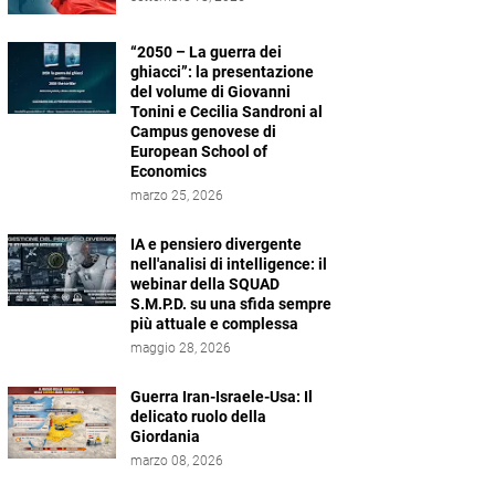
“2050 – La guerra dei
ghiacci”: la presentazione
del volume di Giovanni
Tonini e Cecilia Sandroni al
Campus genovese di
European School of
Economics
marzo 25, 2026
IA e pensiero divergente
nell'analisi di intelligence: il
webinar della SQUAD
S.M.P.D. su una sfida sempre
più attuale e complessa
maggio 28, 2026
Guerra Iran-Israele-Usa: Il
delicato ruolo della
Giordania
marzo 08, 2026