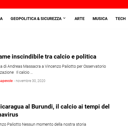
A
GEOPOLITICA & SICUREZZA
ARTE
MUSICA
TECH
game inscindibile tra calcio e politica
sta di Andreas Massacra a Vincenzo Paliotto per Osservatorio
zazione Il calcio …
sapevole
-
novembre 30, 2020
icaragua al Burundi, il calcio ai tempi del
navirus
enzo Paliotto Nessun momento della nostra storia