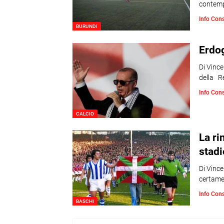
contemp
Info Con
BURUNDI
Erdog
Di Vinc
della R
Info Con
CALCIO
La ri
stadi
Di Vinc
certame
Info Con
BASCHI