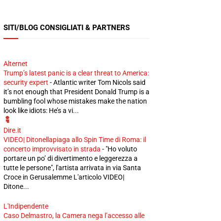
SITI/BLOG CONSIGLIATI & PARTNERS
Alternet
Trump’s latest panic is a clear threat to America:
security expert
-
Atlantic writer Tom Nicols said
it’s not enough that President Donald Trump is a
bumbling fool whose mistakes make the nation
look like idiots: He’s a vi...
Dire.it
VIDEO| Ditonellapiaga allo Spin Time di Roma: il
concerto improvvisato in strada
-
"Ho voluto
portare un po’ di divertimento e leggerezza a
tutte le persone", l'artista arrivata in via Santa
Croce in Gerusalemme L'articolo VIDEO|
Ditone...
L'Indipendente
Caso Delmastro, la Camera nega l’accesso alle