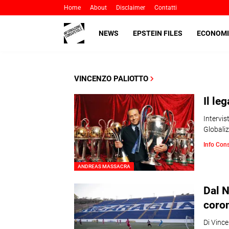
Home
About
Disclaimer
Contatti
NEWS
EPSTEIN FILES
ECONOMI
VINCENZO PALIOTTO
Il le
Intervi
Globaliz
Info Con
ANDREAS MASSACRA
Dal N
coro
Di Vinc