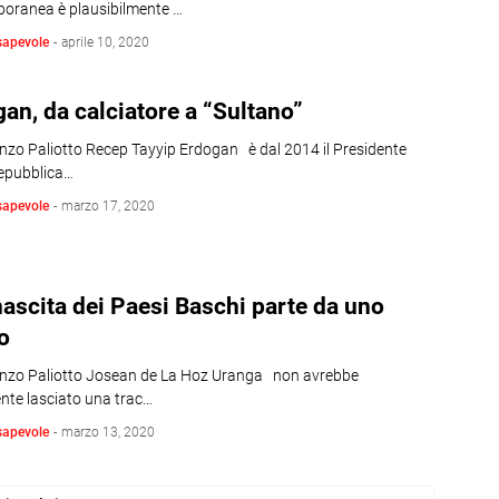
oranea è plausibilmente …
sapevole
-
aprile 10, 2020
an, da calciatore a “Sultano”
enzo Paliotto Recep Tayyip Erdogan è dal 2014 il Presidente
epubblica…
sapevole
-
marzo 17, 2020
nascita dei Paesi Baschi parte da uno
o
enzo Paliotto Josean de La Hoz Uranga non avrebbe
nte lasciato una trac…
sapevole
-
marzo 13, 2020