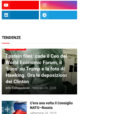
TENDENZE
AGENZIA DIRE
Epstein files: cade il Ceo del
World Economic Forum, il
‘buco’ su Trump e la foto di
Hawking. Ora le deposizioni
dei Clinton
Info Consapevole
-
febbraio 26, 2026
C’era una volta il Consiglio
NATO–Russia
settembre 18, 2025