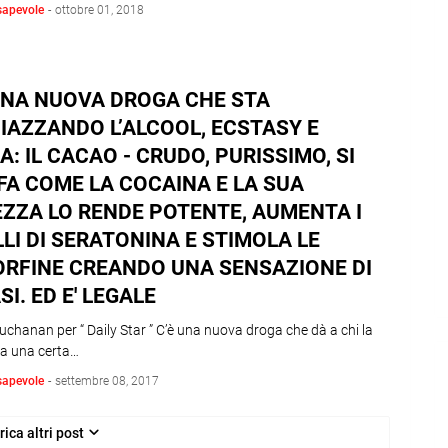
sapevole
-
ottobre 01, 2018
UNA NUOVA DROGA CHE STA
IAZZANDO L’ALCOOL, ECSTASY E
: IL CACAO - CRUDO, PURISSIMO, SI
FA COME LA COCAINA E LA SUA
ZZA LO RENDE POTENTE, AUMENTA I
LLI DI SERATONINA E STIMOLA LE
RFINE CREANDO UNA SENSAZIONE DI
SI. ED E' LEGALE
chanan per “ Daily Star ” C’è una nuova droga che dà a chi la
a una certa…
sapevole
-
settembre 08, 2017
rica altri post