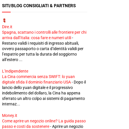
SITI/BLOG CONSIGLIATI & PARTNERS
Dire.it
Spagna, scattano i controlli alle frontiere per chi
arriva dall’Italia: cosa fare e numeri utili
-
Restano validi i requisiti di ingresso abituali,
ovvero passaporto o carta d’identità validi per
l’espatrio per tutta la durata del soggiorno
all’estero ...
L'Indipendente
La Cina commercia senza SWIFT: lo yuan
digitale sfida il dominio finanziario USA
-
Dopo il
lancio dello yuan digitale e il progressivo
indebolimento del dollaro, la Cina ha appena
sferrato un altro colpo ai sistemi di pagamento
internaz...
Money.it
Come aprire un negozio online? La guida passo
passo e costi da sostenere
-
Aprire un negozio