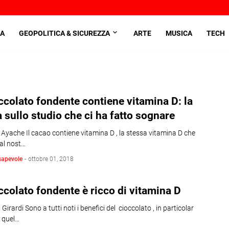
A
GEOPOLITICA & SICUREZZA
ARTE
MUSICA
TECH
occolato fondente contiene vitamina D: la
à sullo studio che ci ha fatto sognare
 Ayache Il cacao contiene vitamina D , la stessa vitamina D che
al nost…
sapevole
-
ottobre 01, 2018
occolato fondente è ricco di vitamina D
 Girardi Sono a tutti noti i benefici del cioccolato , in particolar
 quel…