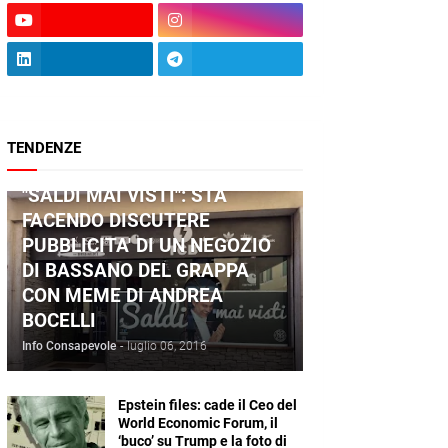
TENDENZE
ANDREA BOCELLI
"SALDI MAI VISTI": STA
FACENDO DISCUTERE
PUBBLICITA' DI UN NEGOZIO
DI BASSANO DEL GRAPPA
CON MEME DI ANDREA
BOCELLI
Info Consapevole
-
luglio 06, 2016
Epstein files: cade il Ceo del
World Economic Forum, il
‘buco’ su Trump e la foto di