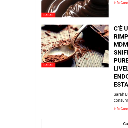
Info Con
CACAO
C’È 
RIMP
MDMA
SNIF
PURE
CACAO
LIVE
ENDO
ESTA
Sarah Bu
consum
Info Con
Ca