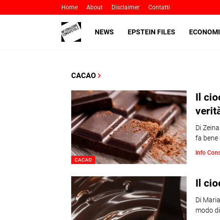
Home
About
Disclaimer
Contatti
NEWS
EPSTEIN FILES
ECONOMI
CACAO
Il ci
verit
Di Zeina
fa bene 
Info Con
CACAO
Il ci
Di Maria
modo di