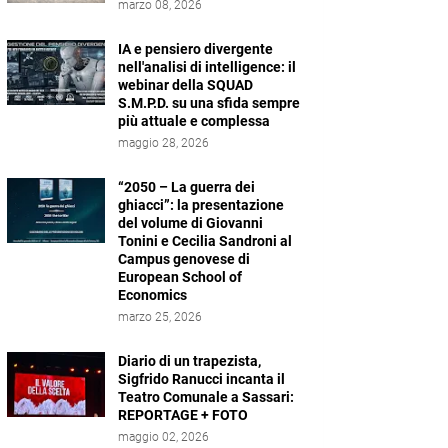
marzo 08, 2026
IA e pensiero divergente
nell'analisi di intelligence: il
webinar della SQUAD
S.M.P.D. su una sfida sempre
più attuale e complessa
maggio 28, 2026
“2050 – La guerra dei
ghiacci”: la presentazione
del volume di Giovanni
Tonini e Cecilia Sandroni al
Campus genovese di
European School of
Economics
marzo 25, 2026
Diario di un trapezista,
Sigfrido Ranucci incanta il
Teatro Comunale a Sassari:
REPORTAGE + FOTO
maggio 02, 2026