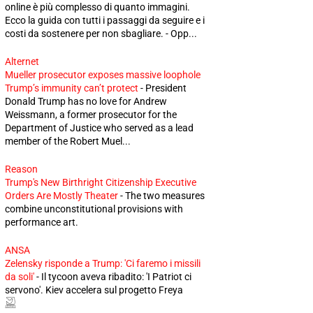
online è più complesso di quanto immagini.
Ecco la guida con tutti i passaggi da seguire e i
costi da sostenere per non sbagliare. - Opp...
Alternet
Mueller prosecutor exposes massive loophole
Trump’s immunity can’t protect
-
President
Donald Trump has no love for Andrew
Weissmann, a former prosecutor for the
Department of Justice who served as a lead
member of the Robert Muel...
Reason
Trump's New Birthright Citizenship Executive
Orders Are Mostly Theater
-
The two measures
combine unconstitutional provisions with
performance art.
ANSA
Zelensky risponde a Trump: 'Ci faremo i missili
da soli'
-
Il tycoon aveva ribadito: 'I Patriot ci
servono'. Kiev accelera sul progetto Freya